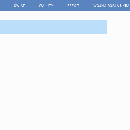
ŚWIAT
WALUTY
BREXIT
WOJNA ROSJA-UKRA