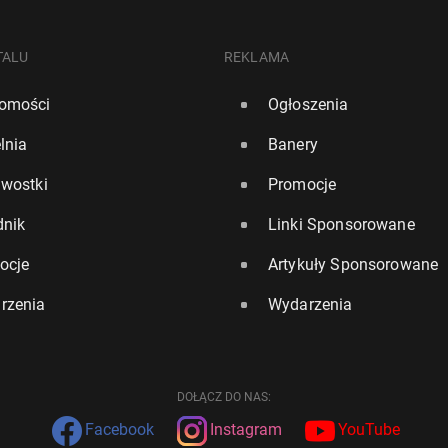
TALU
REKLAMA
omości
Ogłoszenia
lnia
Banery
awostki
Promocje
dnik
Linki Sponsorowane
ocje
Artykuły Sponsorowane
rzenia
Wydarzenia
DOŁĄCZ DO NAS:
Facebook
Instagram
YouTube