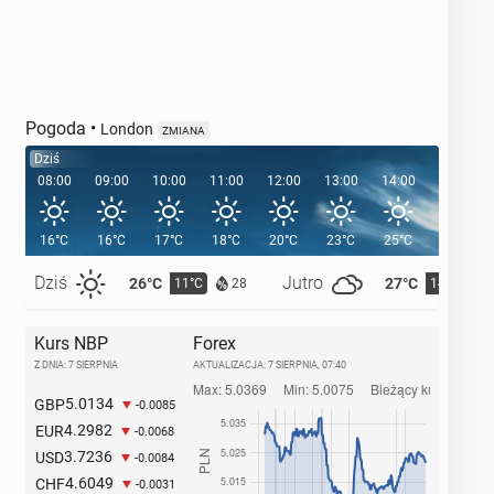
Pogoda
•
London
ZMIANA
Dziś
08:00
09:00
10:00
11:00
12:00
13:00
14:00
15:00
16°C
16°C
17°C
18°C
20°C
23°C
25°C
26°C
Dziś
Jutro
26°C
27°C
11°C
14°C
28
Kurs NBP
Forex
Z DNIA: 7 SIERPNIA
AKTUALIZACJA:
7 SIERPNIA, 07:40
5.0134
GBP
-0.0085
4.2982
EUR
-0.0068
3.7236
USD
-0.0084
4.6049
CHF
-0.0031