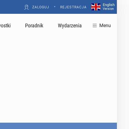
English
•
ZALOGUJ
REJESTRACJA
Version
ostki
Poradnik
Wydarzenia
Menu