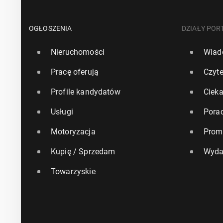
OGŁOSZENIA
DZIAŁY POR
Nieruchomości
Wiad
Pracę oferują
Czyte
Profile kandydatów
Ciek
Usługi
Pora
Motoryzacja
Prom
Kupię / Sprzedam
Wyda
Towarzyskie