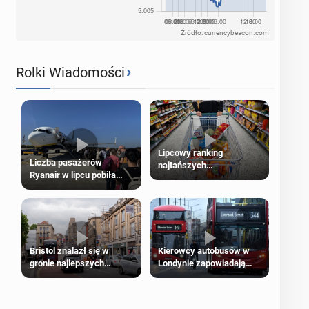
Źródło: currencybeacon.com
›
Rolki Wiadomości
Lipcowy ranking
Liczba pasażerów
najtańszych
Ryanair w lipcu pobiła
supermarketów
rekord
Bristol znalazł się w
Kierowcy autobusów w
gronie najlepszych
Londynie zapowiadają
kierunków podróży na
strajki
świecie