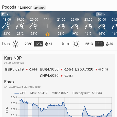
Pogoda
•
London
ZMIANA
Dziś
Jutro
18:00
19:00
20:00
20:41
21:00
22:00
23:00
00:00
01:
23°C
23°C
22°C
21°C
19°C
16°C
16°C
16
Dziś
Jutro
23°C
25°C
12°C
13°C
41
30
Kurs NBP
Z DNIA: 6 SIERPNIA
5.0219
4.3050
3.7320
GBP
EUR
USD
-0.0144
-0.0068
-0.0148
4.6080
CHF
-0.0164
Forex
AKTUALIZACJA:
6 SIERPNIA, 18:10