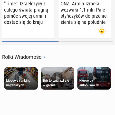
"Time": Izra­el­czy­cy z
ONZ: Armia Izraela
całego świata pragną
wezwała 1,1 mln Pa­le­
pomóc swojej armii i
styń­czy­ków do prze­nie­
dostać się do kraju
sie­nia się na po­łu­dnie
1
›
Rolki Wiadomości
Lipcowy ranking
Bristol znalazł się
Kierowcy
najtańszych
w gronie
autobusów w
supermarketów
najlepszych
Londynie
kierunków podróży
zapowiadają strajki
na świecie