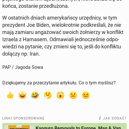
końca, zo­sta­nie prze­dłu­żo­na.
W ostat­nich dniach ame­ry­kań­scy urzęd­ni­cy, w tym
pre­zy­dent Joe Biden, wie­lo­krot­nie pod­kre­śla­li, że nie
mają zamiaru an­ga­żo­wać swoich żoł­nie­rzy w kon­flikt
Izraela z Hamasem. Od­ma­wia­li jed­no­cze­śnie od­po­
wie­dzi na pytanie, czy zmieni się to, jeśli do kon­flik­tu
dołączy np. Iran.
PAP / Jagoda Sowa
Dziękujemy za przeczytanie artykułu. Co o tym myślisz?
LINKI SPONSOROWANE
JAK DODAĆ?
Kanguro Removals to Europe, Man & Van