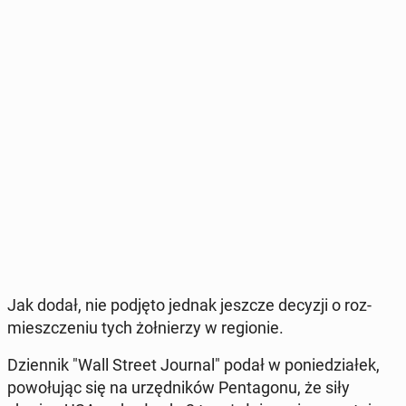
Jak dodał, nie podjęto jednak jeszcze decyzji o roz­
miesz­cze­niu tych żoł­nie­rzy w re­gio­nie.
Dzien­nik "Wall Street Journal" podał w po­nie­dzia­łek,
po­wo­łu­jąc się na urzęd­ni­ków Pen­ta­go­nu, że siły