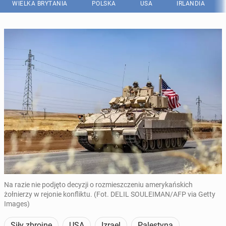
WIELKA BRYTANIA
POLSKA
USA
IRLANDIA
Na razie nie podjęto decyzji o rozmieszczeniu amerykańskich
żołnierzy w rejonie konfliktu. (Fot. DELIL SOULEIMAN/AFP via Getty
Images)
Siły zbrojne
USA
Izrael
Palestyna