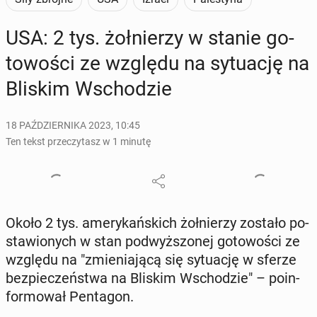
USA: 2 tys. żoł­nie­rzy w stanie go­
to­wo­ści ze względu na sy­tu­ację na
Bliskim Wscho­dzie
18 PAŹDZIERNIKA 2023, 10:45
Ten tekst przeczytasz w 1 minutę
Około 2 tys. ame­ry­kań­skich żoł­nie­rzy zostało po­
sta­wio­nych w stan pod­wyż­szo­nej go­to­wo­ści ze
względu na "zmie­nia­ją­cą się sy­tu­ację w sferze
bez­pie­czeń­stwa na Bliskim Wscho­dzie" – po­in­
for­mo­wał Pen­ta­gon.