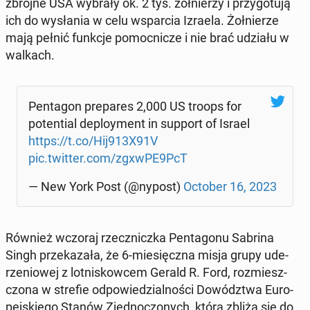
zbrojne USA wybrały ok. 2 tys. żoł­nie­rzy i przy­go­tu­ją
ich do wy­sła­nia w celu wspar­cia Izraela. Żoł­nie­rze
mają pełnić funkcje po­moc­ni­cze i nie brać udziału w
walkach.
Pen­ta­gon pre­pa­res 2,000 US troops for
po­ten­tial de­ploy­ment in support of Israel
https://t.co/Hij913X91V
pic.twitter.com/zgxwPE9PcT
— New York Post (@nypost)
October 16, 2023
Również wczoraj rzecz­nicz­ka Pen­ta­go­nu Sabrina
Singh prze­ka­za­ła, że 6-mie­sięcz­na misja grupy ude­
rze­nio­wej z lot­ni­skow­cem Gerald R. Ford, roz­miesz­
czo­na w strefie od­po­wie­dzial­no­ści Do­wódz­twa Eu­ro­
pej­skie­go Stanów Zjed­no­czo­nych, która zbliża się do