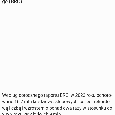
go (BRC).
Według do­rocz­ne­go raportu BRC, w 2023 roku od­no­to­
wa­no 16,7 mln kra­dzie­ży skle­po­wych, co jest re­kor­do­
wą liczbą i wzro­stem o ponad dwa razy w sto­sun­ku do
2022 roku, gdy było ich 8 mln.