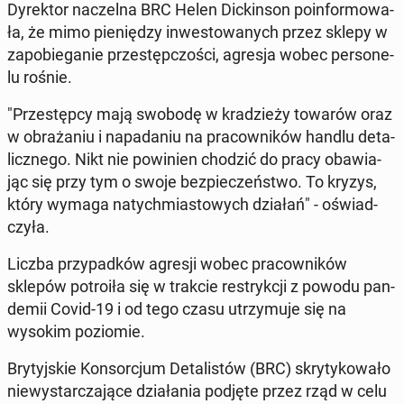
Dy­rek­tor na­czel­na BRC Helen Dic­kin­son po­in­for­mo­wa­
ła, że mimo pie­nię­dzy in­we­sto­wa­nych przez sklepy w
za­po­bie­ga­nie prze­stęp­czo­ści, agresja wobec per­so­ne­
lu rośnie.
"Prze­stęp­cy mają swobodę w kra­dzie­ży towarów oraz
w ob­ra­ża­niu i na­pa­da­niu na pra­cow­ni­ków handlu de­ta­
licz­ne­go. Nikt nie po­wi­nien chodzić do pracy oba­wia­
jąc się przy tym o swoje bez­pie­czeń­stwo. To kryzys,
który wymaga na­tych­mia­sto­wych działań" - oświad­
czy­ła.
Liczba przy­pad­ków agresji wobec pra­cow­ni­ków
sklepów po­tro­iła się w trakcie re­stryk­cji z powodu pan­
de­mii Covid-19 i od tego czasu utrzy­mu­je się na
wysokim po­zio­mie.
Bry­tyj­skie Kon­sor­cjum De­ta­li­stów (BRC) skry­ty­ko­wa­ło
nie­wy­star­cza­ją­ce dzia­ła­nia podjęte przez rząd w celu