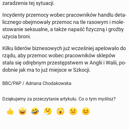
za­ra­dze­nia tej sy­tu­acji.
In­cy­den­ty prze­mo­cy wobec pra­cow­ni­ków handlu de­ta­
licz­ne­go obej­mo­wa­ły przemoc na tle rasowym i mo­le­
sto­wa­nie sek­su­al­ne, a także napaść fi­zycz­ną i groźby
użycia broni.
Kilku liderów biz­ne­so­wych już wcze­śniej ape­lo­wa­ło do
rządu, aby przemoc wobec pra­cow­ni­ków sklepów
stała się od­ręb­nym prze­stęp­stwem w Anglii i Walii, po­
dob­nie jak ma to już miejsce w Szkocji.
BBC/PAP / Adriana Chodakowska
Dziękujemy za przeczytanie artykułu. Co o tym myślisz?