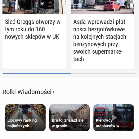
Sieć Greggs otworzy w
Asda wpro­wa­dzi płat­
tym roku do 160
no­ści bez­go­tów­ko­we
nowych sklepów w UK
na ko­lej­nych sta­cjach
ben­zy­no­wych przy
swoich su­per­mar­ke­
tach
›
Rolki Wiadomości
Lipcowy ranking
Bristol znalazł się
Kierowcy
najtańszych
w gronie
autobusów w
supermarketów
najlepszych
Londynie
kierunków podróży
zapowiadają strajki