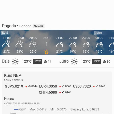
Pogoda
•
London
ZMIANA
Dziś
Jutro
18:00
19:00
20:00
20:41
21:00
22:00
23:00
00:00
01:
23°C
23°C
22°C
21°C
19°C
16°C
16°C
16
Dziś
Jutro
23°C
25°C
12°C
13°C
41
30
Kurs NBP
Z DNIA: 6 SIERPNIA
5.0219
4.3050
3.7320
GBP
EUR
USD
-0.0144
-0.0068
-0.0148
4.6080
CHF
-0.0164
Forex
AKTUALIZACJA:
6 SIERPNIA, 18:10