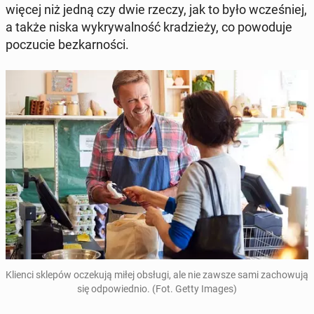
więcej niż jedną czy dwie rzeczy, jak to było wcze­śniej,
a także niska wy­kry­wal­ność kra­dzie­ży, co po­wo­du­je
po­czu­cie bez­kar­no­ści.
Klienci sklepów ocze­ku­ją miłej obsługi, ale nie zawsze sami za­cho­wu­ją
się od­po­wied­nio. (Fot. Getty Images)