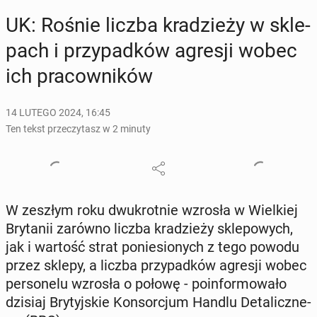
UK: Rośnie liczba kra­dzie­ży w skle­
pach i przy­pad­ków agresji wobec
ich pra­cow­ni­ków
14 LUTEGO 2024, 16:45
Ten tekst przeczytasz w 2 minuty
W zeszłym roku dwu­krot­nie wzrosła w Wiel­kiej
Bry­ta­nii zarówno liczba kra­dzie­ży skle­po­wych,
jak i wartość strat po­nie­sio­nych z tego powodu
przez sklepy, a liczba przy­pad­ków agresji wobec
per­so­ne­lu wzrosła o połowę - po­in­for­mo­wa­ło
dzisiaj Bry­tyj­skie Kon­sor­cjum Handlu De­ta­licz­ne­