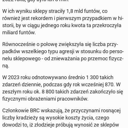
W ich wyniku sklepy stra­ci­ły 1,8 mld funtów, co
również jest re­kor­dem i pierw­szym przy­pad­kiem w hi­
sto­rii, by w ciągu jednego roku kwota ta prze­kro­czy­ła
miliard funtów.
Rów­no­cze­śnie o połowę zwięk­szy­ła się liczba przy­
pad­ków wszel­kie­go typu agresji w sto­sun­ku do per­so­
ne­lu skle­po­we­go - od znie­wa­ża­nia po przemoc fi­zycz­
ną.
W 2023 roku od­no­to­wy­wa­no średnio 1 300 takich
zdarzeń dzien­nie, podczas gdy rok wcze­śniej 870. W
zeszłym roku ok. 8 800 takich zdarzeń za­koń­czy­ło się
fi­zycz­ny­mi ob­ra­że­nia­mi pra­cow­ni­ków.
Człon­ko­wie BRC wska­zu­ją, że przy­czy­na­mi ro­sną­cej
liczby kra­dzie­ży są wysokie koszty życia, czego
dowodzi to, iż zło­dzie­je próbują wynosić ze sklepów