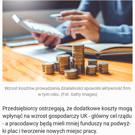
Wzrost kosztów pro­wa­dze­nia dzia­łal­no­ści spo­wol­ni ak­tyw­ność firm
w tym roku. (Fot. Getty Images)
Przed­się­bior­cy ostrze­ga­ją, że do­dat­ko­we koszty mogą
wpłynąć na wzrost go­spo­dar­czy UK - główny cel rządu
- a pra­co­daw­cy będą mieli mniej fun­du­szy na pod­wyż­
ki płac i two­rze­nie nowych miejsc pracy.