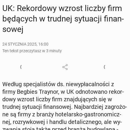
UK: Re­kor­do­wy wzrost liczby firm
bę­dą­cych w trudnej sy­tu­acji fi­nan­
so­wej
24 STYCZNIA 2025, 16:00
Ten tekst przeczytasz w 3 minuty
Według spe­cja­li­stów ds. nie­wy­pła­cal­no­ści z
firmy Begbies Traynor, w UK od­no­to­wa­no re­kor­
do­wy wzrost liczby firm znaj­du­ją­cych się w
trudnej sy­tu­acji fi­nan­so­wej. Naj­bar­dziej za­gro­żo­
ne są firmy z branży ho­te­lar­sko-ga­stro­no­micz­
nej, roz­ryw­ko­wej i handlu de­ta­licz­ne­go, ale wy­
zwa­nia stoją także przed branżą bu­dow­la­ną -