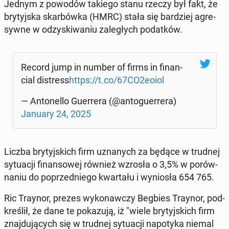
Jednym z powodów takiego stanu rzeczy był fakt, że
bry­tyj­ska skar­bów­ka (HMRC) stała się bar­dziej agre­
syw­ne w od­zy­ski­wa­niu za­le­głych po­dat­ków.
Record jump in number of firms in fi­nan­
cial di­stress
https://t.co/67CO2eoiol
— An­to­nel­lo Gu­er­re­ra (@an­to­gu­er­re­ra)
January 24, 2025
Liczba bry­tyj­skich firm uzna­nych za będące w trudnej
sy­tu­acji fi­nan­so­wej również wzrosła o 3,5% w po­rów­
na­niu do po­przed­nie­go kwar­ta­łu i wy­nio­sła 654 765.
Ric Traynor, prezes wy­ko­naw­czy Begbies Traynor, pod­
kre­ślił, że dane te po­ka­zu­ją, iż "wiele bry­tyj­skich firm
znaj­du­ją­cych się w trudnej sy­tu­acji na­po­ty­ka niemal