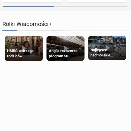
›
Rolki Wiadomości
Najlepsze
HMRC ostrzega
Anglia rozszerza
nadmorskie
rodziców
program 50-
miasteczko blisko
pobierających Child
procentowych
Londynu
Benefit. Mogą być
zniżek kolejowych
zobowiązani do
na 18-latków
zwrotu zasiłku