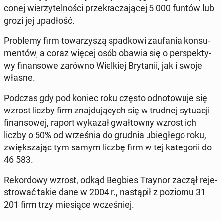
co­nej wie­rzy­tel­no­ści prze­kra­cza­ją­cej 5 000 funtów lub
grozi jej upa­dłość.
Pro­ble­my firm to­wa­rzy­szą spad­ko­wi za­ufa­nia kon­su­
men­tów, a coraz więcej osób obawia się o per­spek­ty­
wy fi­nan­so­we zarówno Wiel­kiej Bry­ta­nii, jak i swoje
własne.
Podczas gdy pod koniec roku często od­no­to­wu­je się
wzrost liczby firm znaj­du­ją­cych się w trudnej sy­tu­acji
fi­nan­so­wej, raport wykazał gwał­tow­ny wzrost ich
liczby o 50% od wrze­śnia do grudnia ubie­głe­go roku,
zwięk­sza­jąc tym samym liczbę firm w tej ka­te­go­rii do
46 583.
Re­kor­do­wy wzrost, odkąd Begbies Traynor zaczął re­je­
stro­wać takie dane w 2004 r., na­stą­pił z poziomu 31
201 firm trzy mie­sią­ce wcze­śniej.