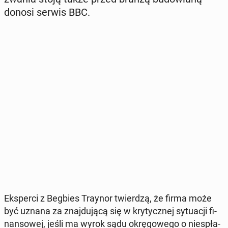
donosi serwis BBC.
Eks­per­ci z Begbies Traynor twier­dzą, że firma może
być uznana za znaj­du­ją­cą się w kry­tycz­nej sy­tu­acji fi­
nan­so­wej, jeśli ma wyrok sądu okrę­go­we­go o nie­spła­