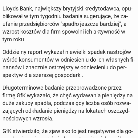
Lloyds Bank, naj­więk­szy bry­tyj­ski kre­dy­to­daw­ca, opu­
bli­ko­wał w tym ty­go­dniu badania su­ge­ru­ją­ce, że za­
ufa­nie przed­się­bior­ców "spadło jeszcze bar­dziej", a
wzrost kosztów dla firm spo­wol­ni ich ak­tyw­ność w
tym roku.
Od­dziel­ny raport wykazał nie­wiel­ki spadek na­stro­jów
wśród kon­su­men­tów w od­nie­sie­niu do ich wła­snych fi­
nan­sów i znacz­nie ostrzej­szy w od­nie­sie­niu do per­
spek­tyw dla szer­szej go­spo­dar­ki.
Dłu­go­ter­mi­no­we badanie prze­pro­wa­dzo­ne przez
firmę GfK wy­ka­za­ło, że chęć wy­da­wa­nia pie­nię­dzy na
duże zakupy spadła, podczas gdy liczba osób roz­wa­
ża­ją­cych od­kła­da­nie pie­nię­dzy na lo­ka­tach oszczęd­
no­ścio­wych wzrosła.
GfK stwier­dzi­ło, że zja­wi­sko to jest ne­ga­tyw­ne dla go­