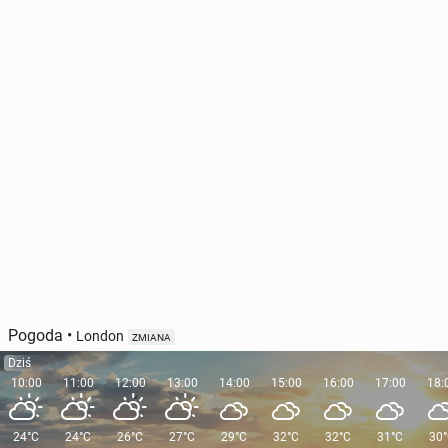
Pogoda
•
London
ZMIANA
Dziś
10:00
11:00
12:00
13:00
14:00
15:00
16:00
17:00
18:
24°C
24°C
26°C
27°C
29°C
32°C
32°C
31°C
30