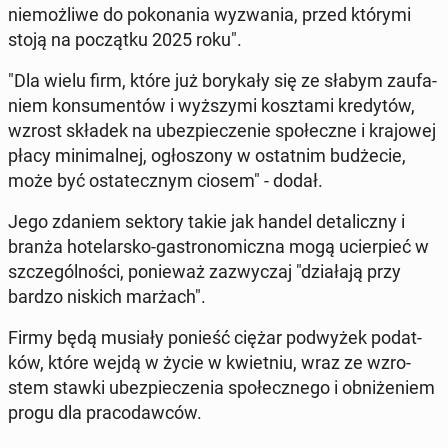
nie­moż­li­we do po­ko­na­nia wy­zwa­nia, przed którymi
stoją na po­cząt­ku 2025 roku".
"Dla wielu firm, które już bo­ry­ka­ły się ze słabym za­ufa­
niem kon­su­men­tów i wyż­szy­mi kosz­ta­mi kre­dy­tów,
wzrost składek na ubez­pie­cze­nie spo­łecz­ne i kra­jo­wej
płacy mi­ni­mal­nej, ogło­szo­ny w ostat­nim bu­dże­cie,
może być osta­tecz­nym ciosem" - dodał.
Jego zdaniem sektory takie jak handel de­ta­licz­ny i
branża ho­te­lar­sko-ga­stro­no­micz­na mogą ucier­pieć w
szcze­gól­no­ści, po­nie­waż za­zwy­czaj "dzia­ła­ją przy
bardzo niskich marżach".
Firmy będą musiały ponieść ciężar pod­wy­żek po­dat­
ków, które wejdą w życie w kwiet­niu, wraz ze wzro­
stem stawki ubez­pie­cze­nia spo­łecz­ne­go i ob­ni­że­niem
progu dla pra­co­daw­ców.