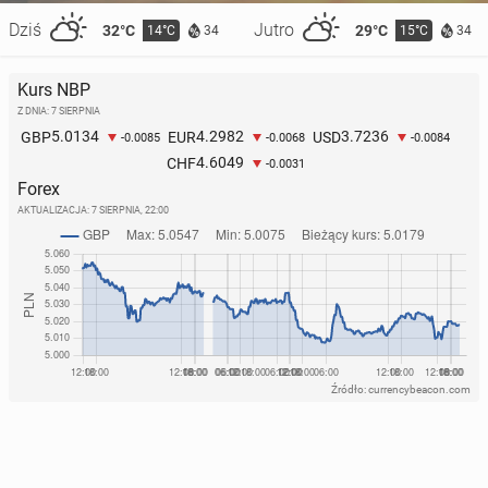
Dziś
Jutro
32°C
29°C
14°C
15°C
34
34
Kurs NBP
Z DNIA: 7 SIERPNIA
5.0134
4.2982
3.7236
GBP
EUR
USD
-0.0085
-0.0068
-0.0084
4.6049
CHF
-0.0031
Forex
AKTUALIZACJA:
7 SIERPNIA, 22:00
Źródło: currencybeacon.com