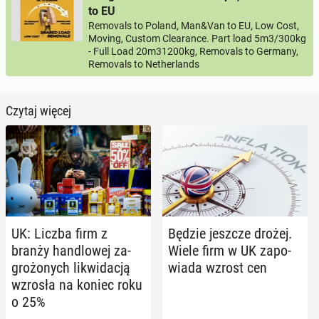
to EU
Removals to Poland, Man&Van to EU, Low Cost,
Moving, Custom Clearance. Part load 5m3/300kg
- Full Load 20m31200kg, Removals to Germany,
Removals to Netherlands
Czytaj więcej
UK: Liczba firm z
Będzie jeszcze drożej.
branży han­dlo­wej za­
Wiele firm w UK za­po­
gro­żo­nych li­kwi­da­cją
wia­da wzrost cen
wzrosła na koniec roku
o 25%