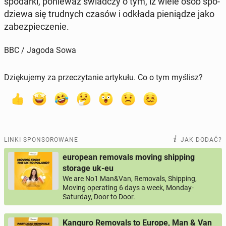
spo­dar­ki, po­nie­waż świad­czy o tym, iż wiele osób spo­
dzie­wa się trud­nych czasów i odkłada pie­nią­dze jako
za­bez­pie­cze­nie.
BBC / Jagoda Sowa
Dziękujemy za przeczytanie artykułu. Co o tym myślisz?
LINKI SPONSOROWANE
JAK DODAĆ?
european removals moving shipping
storage uk-eu
We are No1 Man&Van, Removals, Shipping,
Moving operating 6 days a week, Monday-
Saturday, Door to Door.
Kanguro Removals to Europe, Man & Van