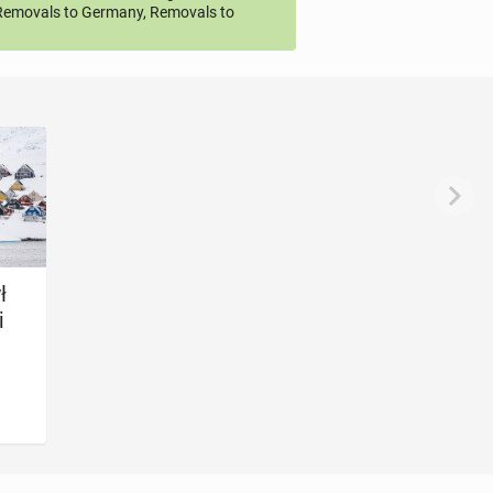
emovals to Germany, Removals to
ł
i