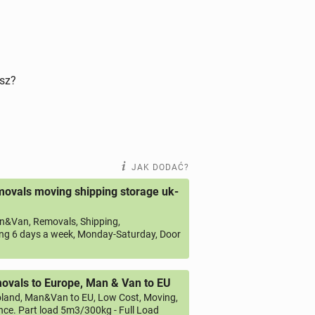
isz?
JAK DODAĆ?
ovals moving shipping storage uk-
&Van, Removals, Shipping,
ng 6 days a week, Monday-Saturday, Door
vals to Europe, Man & Van to EU
land, Man&Van to EU, Low Cost, Moving,
ce. Part load 5m3/300kg - Full Load