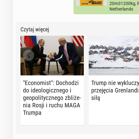
20m31200kg, R
Netherlands
Czytaj więcej
"Eco­no­mist": Do­cho­dzi
Trump nie wy­klu­czy
do ide­olo­gicz­ne­go i
prze­ję­cia Gren­lan­di
geo­po­li­tycz­ne­go zbli­że­
siłą
nia Rosji i ruchu MAGA
Trumpa