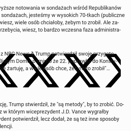
­sze no­to­wa­nia w son­da­żach wśród Re­pu­bli­ka­nów
son­da­żach, je­ste­śmy w wy­so­kich 70-tkach (pu­blicz­ne
wiesz, wiele osób chcia­ło­by, żebym to zrobił. Ale za­
e­by­cia, wiesz, to bardzo wczesna faza ad­mi­ni­stra­
z NBC News ð Trump po­twier­dził swoje przy­go­to­
 w Białym Domu, pomimo że 22. po­praw­ka do Kon­sty­
 ja nie żartuję, a wiele osób chce, żebym to zrobił"…
n­cję, Trump stwier­dził, że "są metody", by to zrobić. Do­
z w którym wi­ce­pre­zy­dent J.D. Vance wy­grał­by
dent po­twier­dził, lecz dodał, że są też inne sposoby
en­cji.