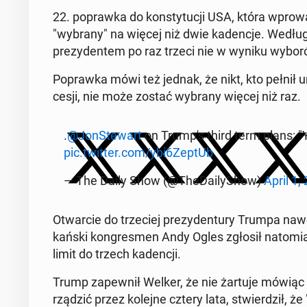
22. po­praw­ka do kon­sty­tu­cji USA, która wpro­w
"wybrany" na więcej niż dwie ka­den­cje. Wedłu
pre­zy­den­tem po raz trzeci nie w wyniku wyborów
Po­praw­ka mówi też jednak, że nikt, kto pełnił 
ce­sji, nie może zostać wybrany więcej niż raz.
.
@Jon­Ste­wart
on Trump's third term plans: "Y
pic.twitter.com/ybi6ZeptUb
— The Daily Show (@The­Da­ily­Show)
April 1,
Otwar­cie do trze­ciej pre­zy­den­tu­ry Trumpa na­
kań­ski kon­gres­men Andy Ogles zgłosił na­to­miast 
limit do trzech ka­den­cji.
Trump za­pew­nił Welker, że nie żartuje mówiąc o ew
rządzić przez kolejne cztery lata, stwier­dził, że