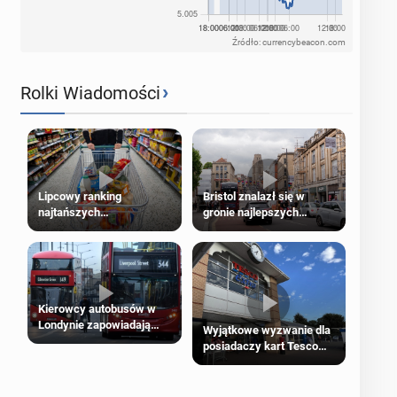
Źródło: currencybeacon.com
›
Rolki Wiadomości
Lipcowy ranking
Bristol znalazł się w
najtańszych
gronie najlepszych
supermarketów
kierunków podróży na
świecie
Kierowcy autobusów w
Londynie zapowiadają
Wyjątkowe wyzwanie dla
strajki
posiadaczy kart Tesco
Clubcard!