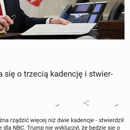
 się o trzecią ka­den­cję i stwier­
rządzić więcej niż dwie ka­den­cje - stwier­dził
 dla NBC. Trump nie wy­klu­czył, że będzie się o