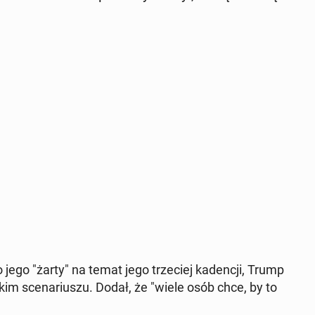
 jego "żarty" na temat jego trze­ciej ka­den­cji, Trump
im sce­na­riu­szu. Dodał, że "wiele osób chce, by to