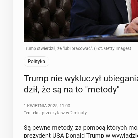
Trump stwierdził, że "lubi pracować". (Fot. Getty Images)
Polityka
Trump nie wy­klu­czył ubie­ga­nia
dził, że są na to "metody"
1 KWIETNIA 2025, 11:00
Ten tekst przeczytasz w 2 minuty
Są pewne metody, za pomocą których można 
pre­zy­dent USA Donald Trump w wy­wia­dzie