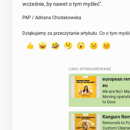
wcze­śnie, by nawet o tym myśleć".
PAP / Adriana Chodakowska
Dziękujemy za przeczytanie artykułu. Co o tym myśl
LINKI SPONSOROWANE
european rem
eu
We are No1 Man
Moving operati
to Door.
Kanguro Remo
Removals to Po
Custom Clearan