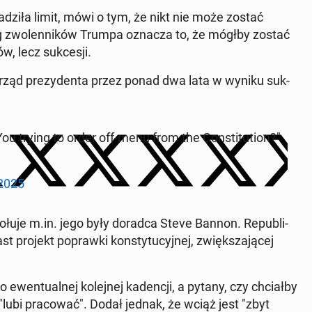
a­dzi­ła limit, mówi o tym, że nikt nie może zostać
g zwo­len­ni­ków Trumpa oznacza to, że mógłby zostać
, lecz suk­ce­sji.
urząd pre­zy­den­ta przez ponad dwa lata w wyniku suk­
ou trying to order off-menu from the Con­sti­tu­tion?"
 2025
wo­łu­je m.in. jego były doradca Steve Bannon. Re­pu­bli­
projekt po­praw­ki kon­sty­tu­cyj­nej, zwięk­sza­ją­cej
en­tu­al­nej ko­lej­nej ka­den­cji, a pytany, czy chciał­by
 "lubi pra­co­wać". Dodał jednak, że wciąż jest "zbyt