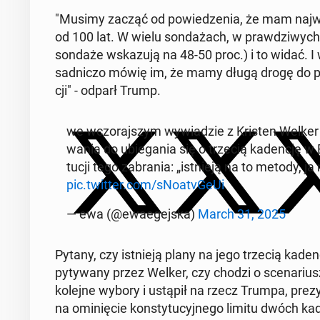
"Musimy zacząć od po­wie­dze­nia, że mam naj­wyż
od 100 lat. W wielu son­da­żach, w praw­dzi­wych 
sondaże wska­zu­ją na 48-50 proc.) i to widać. I 
sad­ni­czo mówię im, że mamy długą drogę do prz
cji" - odparł Trump.
we wczo­raj­szym wy­wia­dzie z Kristen Welker 
wa­nia do ubie­ga­nia się o trzecią ka­den­cję
tu­cji tego za­bra­nia: „ist­nie­ją na to metody,
pic.twitter.com/sNo­atvGeUi
— ewa (@ewa­egej­ska)
March 31, 2025
Pytany, czy ist­nie­ją plany na jego trzecią ka­de
py­ty­wa­ny przez Welker, czy chodzi o sce­na­rius
kolejne wybory i ustąpił na rzecz Trumpa, pre­zy­
na omi­nię­cie kon­sty­tu­cyj­ne­go limitu dwóch ka­d