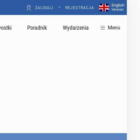
English
•
ZALOGUJ
REJESTRACJA
Version
ostki
Poradnik
Wydarzenia
Menu