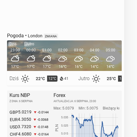
Pogoda
•
London
ZMIANA
Dziś
Jutro
23:00
00:00
01:00
02:00
03:00
04:00
05:00
05:33
17°C
17°C
17°C
16°C
16°C
14°C
14°C
Dziś
Jutro
22°C
25°C
12°C
14°C
41
Kurs NBP
Forex
Z DNIA: 6 SIERPNIA
AKTUALIZACJA:
6 SIERPNIA, 23:00
5.0219
GBP
-0.0144
4.3050
EUR
-0.0068
3.7320
USD
-0.0148
4.6080
CHF
-0.0164