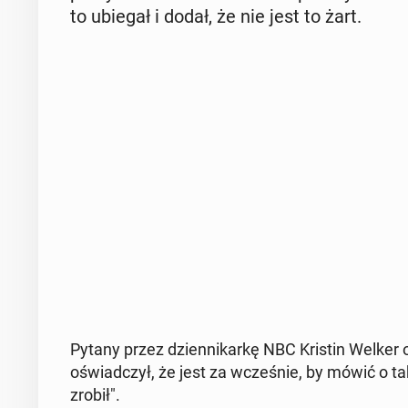
to ubiegał i dodał, że nie jest to żart.
Pytany przez dzien­ni­kar­kę NBC Kristin Welker o
oświad­czył, że jest za wcze­śnie, by mówić o tak
zrobił".