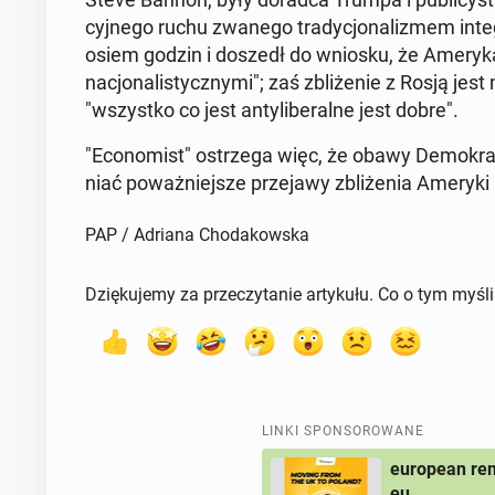
cyj­ne­go ruchu zwanego tra­dy­cjo­na­li­zmem in­
osiem godzin i doszedł do wniosku, że Ameryka i 
na­cjo­na­li­stycz­ny­mi"; zaś zbli­że­nie z Rosją 
"wszyst­ko co jest an­ty­li­be­ral­ne jest dobre".
"Eco­no­mist" ostrze­ga więc, że obawy De­mo­kr
niać po­waż­niej­sze prze­ja­wy zbli­że­nia Ameryk
PAP / Adriana Chodakowska
Dziękujemy za przeczytanie artykułu. Co o tym myśl
LINKI SPONSOROWANE
european rem
eu