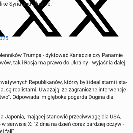
s like Syria and Ukraine.
w
2025
en­ni­ków Trumpa - dyk­to­wać Ka­na­dzie czy Panamie
ywów, tak i Rosja ma prawo do Ukrainy - wy­ja­śnia dalej
tyw­nych Re­pu­bli­ka­nów, którzy byli ide­ali­sta­mi i sta­
ha, są re­ali­sta­mi. Uważają, że za­gra­nicz­ne in­ter­wen­cje
anc­two". Od­po­wia­da im głęboka pogarda Dugina dla
a-Japonia, mającej sta­no­wić prze­ciw­wa­gę dla USA,
 ser­wi­sie X: "Z dnia na dzień coraz bar­dziej oczy­wi­
 fali".