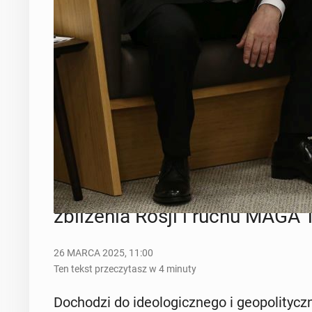
Putin i Trump na zdjęciu z 2019 roku. Amerykański prezyden
Polityka
USA
Rosja
"Eco­no­mist": Do­cho­dzi do ide­o
zbli­że­nia Rosji i ruchu MAGA
26 MARCA 2025, 11:00
Ten tekst przeczytasz w 4 minuty
Do­cho­dzi do ide­olo­gicz­ne­go i geo­po­li­tycz