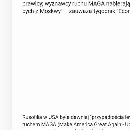
prawicy; wy­znaw­cy ruchu MAGA na­bie­ra­ją pr
cych z Moskwy" – zauważa ty­go­dnik "Eco­n
Ru­so­fi­lia w USA była dawniej "przy­pa­dło­ścią 
ruchem MAGA (Make America Great Again - Ucz