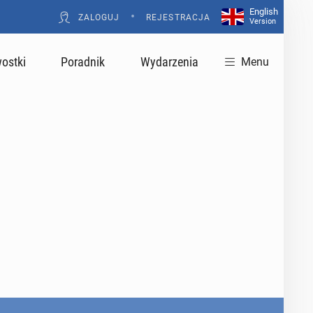
English
•
ZALOGUJ
REJESTRACJA
Version
ostki
Poradnik
Wydarzenia
Menu