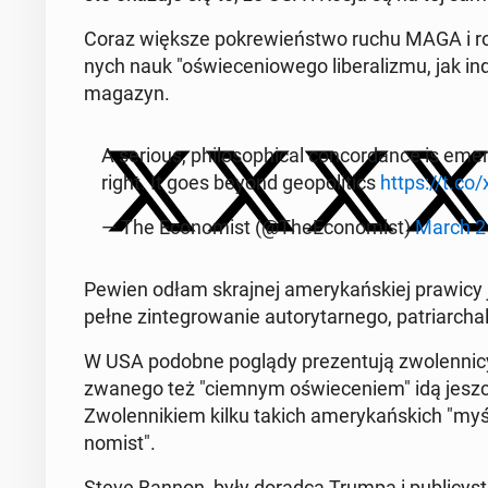
Coraz większe po­kre­wień­stwo ruchu MAGA i ro­sy
nych nauk "oświe­ce­nio­we­go li­be­ra­li­zmu, jak in
magazyn.
A serious, phi­lo­so­phi­cal con­cor­dan­ce is 
right. It goes beyond geo­po­li­tics
https://t.c
— The Eco­no­mist (@The­Eco­no­mist)
March 2
Pewien odłam skraj­nej ame­ry­kań­skiej prawicy jest
pełne zin­te­gro­wa­nie au­to­ry­tar­ne­go, pa­triar­c
W USA podobne poglądy pre­zen­tu­ją zwo­len­ni­cy tz
zwanego też "ciemnym oświe­ce­niem" idą jeszcze 
Zwo­len­ni­kiem kilku takich ame­ry­kań­skich "my­śli
no­mist".
Steve Bannon, były doradca Trumpa i pu­bli­cy­sta 