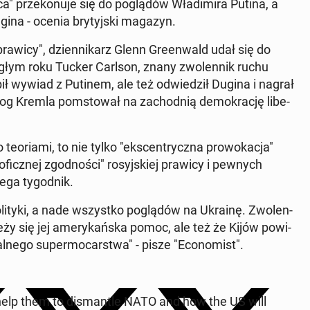
 prze­ko­nu­je się do po­glą­dów Wła­di­mi­ra Putina, a
ugina - ocenia bry­tyj­ski magazyn.
j prawicy", dzien­ni­karz Glenn Gre­en­wald udał się do
łym roku Tucker Carlson, znany zwo­len­nik ruchu
ił wywiad z Putinem, ale też od­wie­dził Dugina i nagrał
og Kremla po­msto­wał na za­chod­nią de­mo­kra­cję li­be­
 teo­ria­mi, to nie tylko "eks­cen­trycz­na pro­wo­ka­cja"
­ficz­nej zgod­no­ści" ro­syj­skiej prawicy i pewnych
e­ga ty­go­dnik.
po­li­ty­ki, a nade wszyst­ko po­glą­dów na Ukrainę. Zwo­len­
y się jej ame­ry­kań­ska pomoc, ale też że Kijów po­wi­
ne­go su­per­mo­car­stwa" - pisze "Eco­no­mist".
 help them to di­sman­tle NATO and how the US will