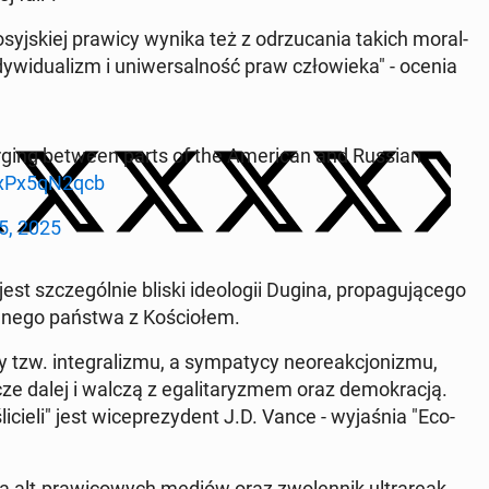
j­skiej prawicy wynika też z od­rzu­ca­nia takich mo­ral­
­dy­wi­du­alizm i uni­wer­sal­ność praw czło­wie­ka" - ocenia
emer­ging between parts of the Ame­ri­can and Russian
o/xPx5qN2qcb
5, 2025
 szcze­gól­nie bliski ide­olo­gii Dugina, pro­pa­gu­ją­ce­go
hal­ne­go państwa z Ko­ścio­łem.
w. in­te­gra­li­zmu, a sym­pa­ty­cy neo­re­ak­cjo­ni­zmu,
dalej i walczą z ega­li­ta­ry­zmem oraz de­mo­kra­cją.
­cie­li" jest wi­ce­pre­zy­dent J.D. Vance - wy­ja­śnia "Eco­
alt-pra­wi­co­wych mediów oraz zwo­len­nik ul­tra­re­ak­