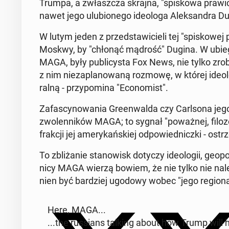
Trumpa, a zwłasz­cza skrajna, "spi­sko­wa prawica"
nawet jego ulu­bio­ne­go ide­olo­ga Alek­san­dra D
W lutym jeden z przed­sta­wi­cie­li tej "spi­sko­we
Moskwy, by "chłonąć mądrość" Dugina. W ubie­g
MAGA, były pu­bli­cy­sta Fox News, nie tylko zrob
z nim nie­za­pla­no­wa­ną rozmowę, w której ideol
ral­ną - przy­po­mi­na "Eco­no­mist".
Za­fa­scy­no­wa­nia Gre­en­wal­da czy Carl­so­na jego
zwo­len­ni­ków MAGA; to sygnał "po­waż­nej, fi­lo­zo
frakcji jej ame­ry­kań­skiej od­po­wied­nicz­ki - ostrz
To zbli­ża­nie sta­no­wisk dotyczy ide­olo­gii, geo­
ni­cy MAGA wierzą bowiem, że nie tylko nie należ
nien być bar­dziej ugodowy wobec "jego re­gio­nal­
Here, MAGA...
...the rus­sians talking about how Trump will