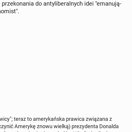
ze­ko­na­nia do an­ty­li­be­ral­nych idei "ema­nu­ją­
o­mist".
lewicy"; teraz to ame­ry­kań­ska prawica zwią­za­na z
ynić Amerykę znowu wielką) pre­zy­den­ta Donalda