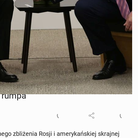
t jest nazywany w USA "agentem Rosji". (Fot. Getty Images)
lo­gicz­ne­go i geo­po­li­tycz­ne­go
 Trumpa
­ne­go zbli­że­nia Rosji i ame­ry­kań­skiej skraj­nej