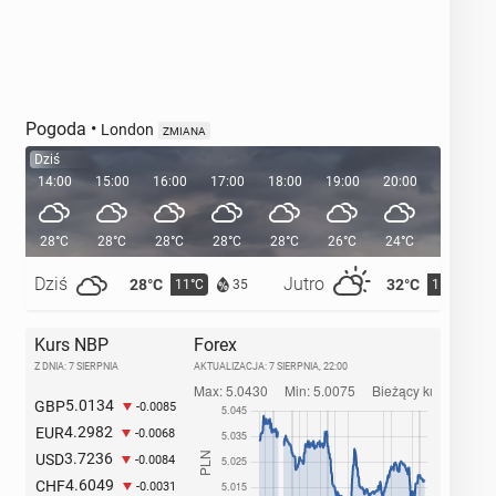
Pogoda
•
London
ZMIANA
Dziś
14:00
15:00
16:00
17:00
18:00
19:00
20:00
20:38
28°C
28°C
28°C
28°C
28°C
26°C
24°C
Dziś
Jutro
28°C
32°C
11°C
15°C
35
Kurs NBP
Forex
Z DNIA: 7 SIERPNIA
AKTUALIZACJA:
7 SIERPNIA, 22:00
5.0134
GBP
-0.0085
4.2982
EUR
-0.0068
3.7236
USD
-0.0084
4.6049
CHF
-0.0031