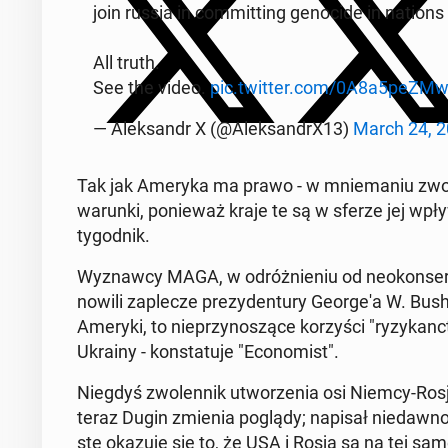
join russia in com­mit­ting ge­no­ci­de in nation
All truth.
See the video.
pic.twitter.com/0A8a5peZM
— Alek­sandr X (@Alek­san­drX13)
March 24, 
Tak jak Ameryka ma prawo - w mnie­ma­niu zwo­l
warunki, po­nie­waż kraje te są w sferze jej wpł
ty­go­dnik.
Wy­znaw­cy MAGA, w od­róż­nie­niu od neo­kon­ser­wa­
no­wi­li za­ple­cze pre­zy­den­tu­ry Geo­r­ge­'a W. Bus
Ameryki, to nie­przy­no­szą­ce ko­rzy­ści "ry­zy­k
Ukrainy - kon­sta­tu­je "Eco­no­mist".
Niegdyś zwo­len­nik utwo­rze­nia osi Niemcy-Rosj
teraz Dugin zmienia poglądy; napisał nie­daw­no w
ste okazuje się to, że USA i Rosja są na tej samej