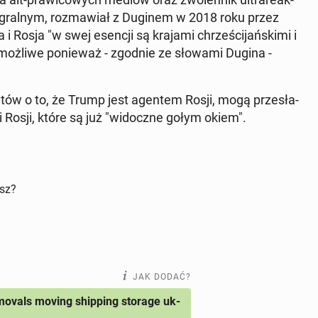
te­gral­nym, roz­ma­wiał z Duginem w 2018 roku przez
Rosja "w swej esencji są krajami chrze­ści­jań­ski­mi i
jest możliwe po­nie­waż - zgodnie ze słowami Dugina -
a­tów o to, że Trump jest agentem Rosji, mogą prze­sła­
i i Rosji, które są już "wi­docz­ne gołym okiem".
isz?
JAK DODAĆ?
ovals moving shipping storage uk-