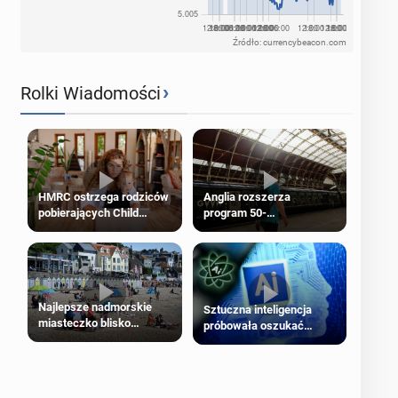
Źródło: currencybeacon.com
›
Rolki Wiadomości
HMRC ostrzega rodziców
Anglia rozszerza
pobierających Child
program 50-
Benefit. Mogą być
procentowych zniżek
zobowiązani do zwrotu
kolejowych na 18-latków
zasiłku
Najlepsze nadmorskie
Sztuczna inteligencja
miasteczko blisko
próbowała oszukać
Londynu
człowieka