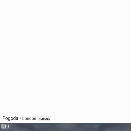
Pogoda
•
London
ZMIANA
Dziś