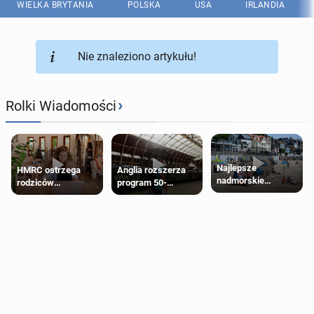
WIELKA BRYTANIA
POLSKA
USA
IRLANDIA
Nie znaleziono artykułu!
›
Rolki Wiadomości
Najlepsze
HMRC ostrzega
Anglia rozszerza
nadmorskie
rodziców
program 50-
miasteczko blisko
pobierających Child
procentowych
Londynu
Benefit. Mogą być
zniżek kolejowych
zobowiązani do
na 18-latków
zwrotu zasiłku