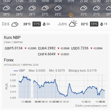
16:00
17:00
18:00
19:00
20:00
20:38
21:00
22:00
23:
28°C
28°C
28°C
27°C
25°C
23°C
21°C
20
Dziś
Jutro
28°C
32°C
11°C
15°C
34
19
Kurs NBP
Z DNIA: 7 SIERPNIA
5.0134
4.2982
3.7236
GBP
EUR
USD
-0.0085
-0.0068
-0.0084
4.6049
CHF
-0.0031
Forex
AKTUALIZACJA:
7 SIERPNIA, 22:00
Źródło: currencybeacon.com