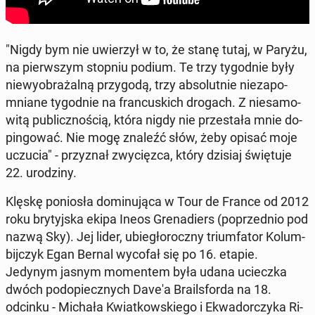
"Nigdy bym nie uwie­rzył w to, że stanę tutaj, w Paryżu,
na pierw­szym stopniu podium. Te trzy ty­go­dnie były
nie­wy­obra­żal­ną przy­go­dą, trzy ab­so­lut­nie nie­za­po­
mnia­ne ty­go­dnie na fran­cu­skich drogach. Z nie­sa­mo­
wi­tą pu­blicz­no­ścią, która nigdy nie prze­sta­ła mnie do­
pin­go­wać. Nie mogę znaleźć słów, żeby opisać moje
uczucia" - przy­znał zwy­cięz­ca, który dzisiaj świę­tu­je
22. uro­dzi­ny.
Klęskę po­nio­sła do­mi­nu­ją­ca w Tour de France od 2012
roku bry­tyj­ska ekipa Ineos Gre­na­diers (po­przed­nio pod
nazwą Sky). Jej lider, ubie­gło­rocz­ny trium­fa­tor Ko­lum­
bij­czyk Egan Bernal wycofał się po 16. etapie.
Jedynym jasnym mo­men­tem była udana uciecz­ka
dwóch pod­opiecz­nych Dave'a Bra­ils­for­da na 18.
odcinku - Michała Kwiat­kow­skie­go i Ekwa­dor­czy­ka Ri­