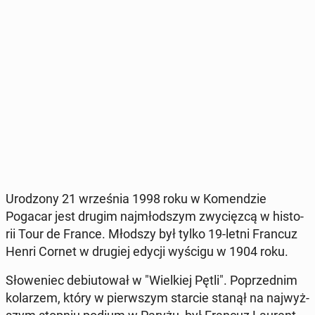
Uro­dzo­ny 21 wrze­śnia 1998 roku w Ko­men­dzie
Pogacar jest drugim naj­młod­szym zwy­cięz­cą w hi­sto­
rii Tour de France. Młodszy był tylko 19-letni Francuz
Henri Cornet w drugiej edycji wyścigu w 1904 roku.
Sło­we­niec de­biu­to­wał w "Wiel­kiej Pętli". Po­przed­nim
ko­la­rzem, który w pierw­szym starcie stanął na naj­wyż­