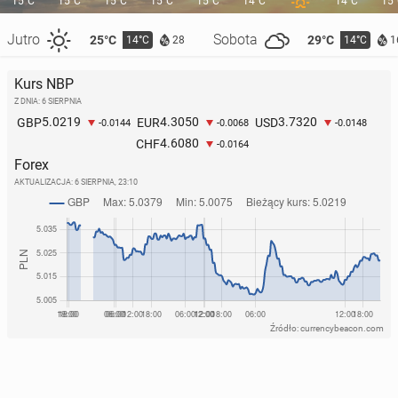
15°C
15°C
15°C
15°C
15°C
14°C
14°C
15
Jutro
Sobota
25°C
29°C
14°C
14°C
28
1
Kurs NBP
Z DNIA: 6 SIERPNIA
5.0219
4.3050
3.7320
GBP
EUR
USD
-0.0144
-0.0068
-0.0148
4.6080
CHF
-0.0164
Forex
AKTUALIZACJA:
6 SIERPNIA, 23:10
Źródło: currencybeacon.com