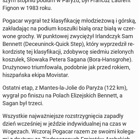
szym stopniu podium w Paryżu, był Francuz Laurent
Fignon w 1983 roku.
Pogacar wygrał też kla­sy­fi­ka­cję mło­dzie­żo­wą i górską,
za­kła­da­jąc na podium ko­szul­ki białą oraz białą w czer­
wo­ne grochy. W punk­to­wej zwy­cię­żył Ir­land­czyk Sam
Bennett (De­ceu­ninck-Quick Step), który wy­prze­dził re­
kor­dzi­stę tej kla­sy­fi­ka­cji, zdo­byw­cę siedmiu zie­lo­nych
ko­szu­lek, Słowaka Petera Sagana (Bora-Hans­gro­he).
Dru­ży­no­wo trium­fo­wa­ła, po­dob­nie jak przed rokiem,
hisz­pań­ska ekipa Mo­vi­star.
Ostatni etap, z Mantes-la-Jolie do Paryża (122 km),
wygrał po finiszu na Polach Eli­zej­skich Bennett, a
Sagan był trzeci.
Wszyst­kie naj­waż­niej­sze roz­strzy­gnię­cia zapadły
dzień wcze­śniej w jeździe in­dy­wi­du­al­nej na czas w
Wo­ge­zach. Wczoraj Pogacar razem ze swoimi ko­le­ga­