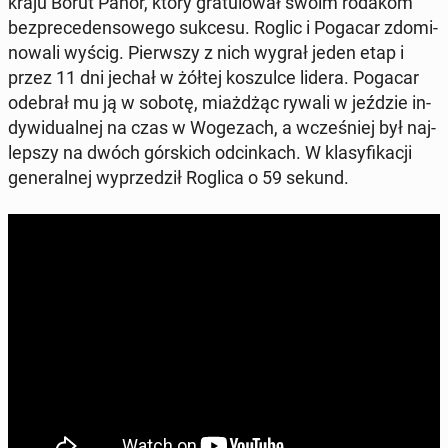
kraju Borut Pahor, który gra­tu­lo­wał swoim rodakom
bez­pre­ce­den­so­we­go sukcesu. Roglic i Pogacar zdo­mi­
no­wa­li wyścig. Pierw­szy z nich wygrał jeden etap i
przez 11 dni jechał w żółtej ko­szul­ce lidera. Pogacar
odebrał mu ją w sobotę, miaż­dżąc rywali w jeździe in­
dy­wi­du­al­nej na czas w Wo­ge­zach, a wcze­śniej był naj­
lep­szy na dwóch gór­skich od­cin­kach. W kla­sy­fi­ka­cji
ge­ne­ral­nej wy­prze­dził Roglica o 59 sekund.