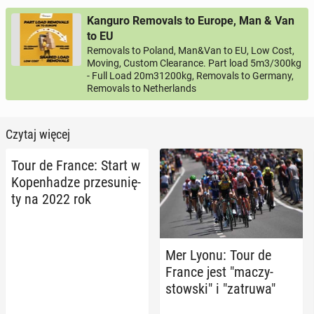
Kanguro Removals to Europe, Man & Van
to EU
Removals to Poland, Man&Van to EU, Low Cost,
Moving, Custom Clearance. Part load 5m3/300kg
- Full Load 20m31200kg, Removals to Germany,
Removals to Netherlands
Czytaj więcej
Tour de France: Start w
Ko­pen­ha­dze prze­su­nię­
ty na 2022 rok
Mer Lyonu: Tour de
France jest "ma­czy­
stow­ski" i "zatruwa"