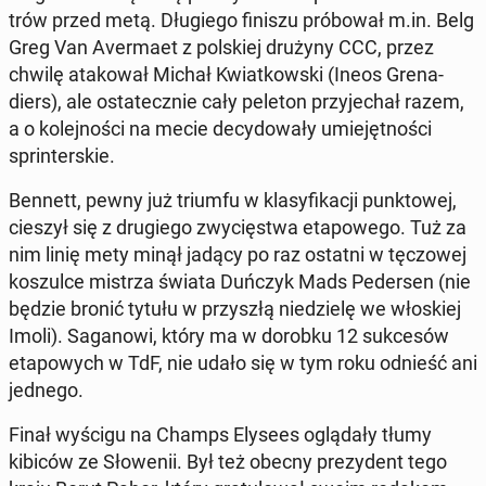
trów przed metą. Dłu­gie­go finiszu pró­bo­wał m.in. Belg
Greg Van Aver­ma­et z pol­skiej drużyny CCC, przez
chwilę ata­ko­wał Michał Kwiat­kow­ski (Ineos Gre­na­
diers), ale osta­tecz­nie cały peleton przy­je­chał razem,
a o ko­lej­no­ści na mecie de­cy­do­wa­ły umie­jęt­no­ści
sprin­ter­skie.
Bennett, pewny już triumfu w kla­sy­fi­ka­cji punk­to­wej,
cieszył się z dru­gie­go zwy­cię­stwa eta­po­we­go. Tuż za
nim linię mety minął jadący po raz ostatni w tę­czo­wej
ko­szul­ce mistrza świata Duńczyk Mads Pe­der­sen (nie
będzie bronić tytułu w przy­szłą nie­dzie­lę we wło­skiej
Imoli). Sa­ga­no­wi, który ma w dorobku 12 suk­ce­sów
eta­po­wych w TdF, nie udało się w tym roku odnieść ani
jednego.
Finał wyścigu na Champs Elysees oglą­da­ły tłumy
kibiców ze Sło­we­nii. Był też obecny pre­zy­dent tego