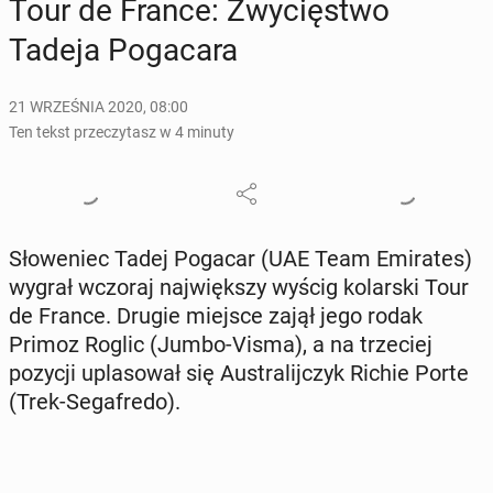
Tour de France: Zwy­cię­stwo
Tadeja Po­ga­ca­ra
21 WRZEŚNIA 2020, 08:00
Ten tekst przeczytasz w 4 minuty
Sło­we­niec Tadej Pogacar (UAE Team Emi­ra­tes)
wygrał wczoraj naj­więk­szy wyścig ko­lar­ski Tour
de France. Drugie miejsce zajął jego rodak
Primoz Roglic (Jumbo-Visma), a na trze­ciej
pozycji upla­so­wał się Au­stra­lij­czyk Richie Porte
(Trek-Se­ga­fre­do).