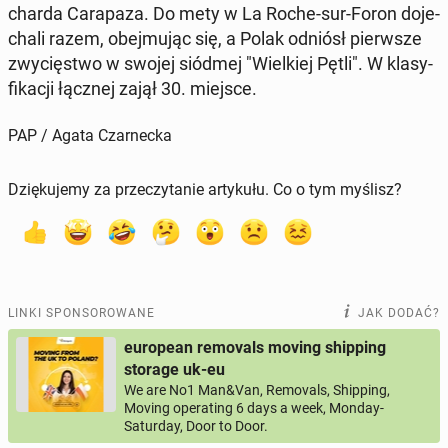
char­da Ca­ra­pa­za. Do mety w La Roche-sur-Foron do­je­
cha­li razem, obej­mu­jąc się, a Polak odniósł pierw­sze
zwy­cię­stwo w swojej siódmej "Wiel­kiej Pętli". W kla­sy­
fi­ka­cji łącznej zajął 30. miejsce.
PAP / Agata Czarnecka
Dziękujemy za przeczytanie artykułu. Co o tym myślisz?
LINKI SPONSOROWANE
JAK DODAĆ?
european removals moving shipping
storage uk-eu
We are No1 Man&Van, Removals, Shipping,
Moving operating 6 days a week, Monday-
Saturday, Door to Door.