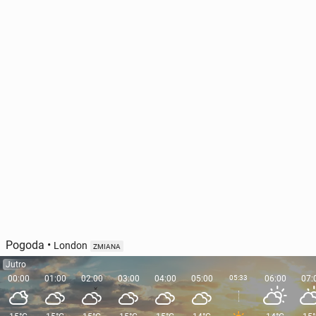
Pogoda
•
London
ZMIANA
Jutro
00:00
01:00
02:00
03:00
04:00
05:00
05:33
06:00
07: