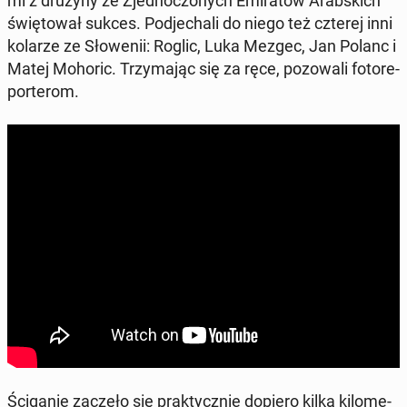
mi z drużyny ze Zjed­no­czo­nych Emi­ra­tów Arab­skich
świę­to­wał sukces. Pod­je­cha­li do niego też czterej inni
kolarze ze Sło­we­nii: Roglic, Luka Mezgec, Jan Polanc i
Matej Mohoric. Trzy­ma­jąc się za ręce, po­zo­wa­li fo­to­re­
por­te­rom.
Ści­ga­nie zaczęło się prak­tycz­nie dopiero kilka ki­lo­me­