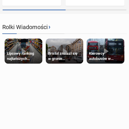
›
Rolki Wiadomości
Lipcowy ranking
Bristol znalazł się
Kierowcy
najtańszych
w gronie
autobusów w
supermarketów
najlepszych
Londynie
kierunków podróży
zapowiadają strajki
na świecie