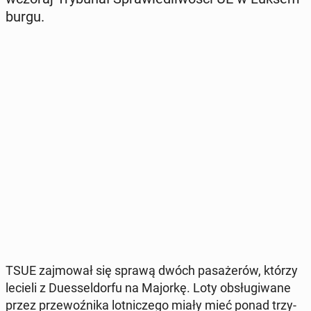
bur­gu.
TSUE zaj­mo­wał się sprawą dwóch pa­sa­że­rów, którzy
lecieli z Du­es­sel­dor­fu na Majorkę. Loty ob­słu­gi­wa­ne
przez prze­woź­ni­ka lot­ni­cze­go miały mieć ponad trzy­