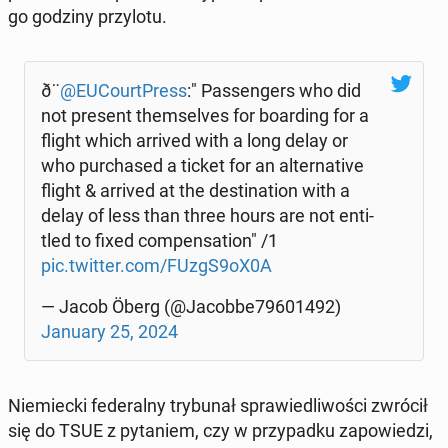
go godziny przy­lo­tu.
ð¨
@EU­Co­urt­Press
:" Pas­sen­gers who did
not present them­se­lves for bo­ar­ding for a
flight which arrived with a long delay or
who pur­cha­sed a ticket for an al­ter­na­ti­ve
flight & arrived at the de­sti­na­tion with a
delay of less than three hours are not en­ti­
tled to fixed com­pen­sa­tion" /1
pic.twitter.com/FUzgS9oX0A
— Jacob Öberg (@Jacobbe79601492)
January 25, 2024
Nie­miec­ki fe­de­ral­ny try­bu­nał spra­wie­dli­wo­ści zwrócił
się do TSUE z py­ta­niem, czy w przy­pad­ku za­po­wie­dzi,