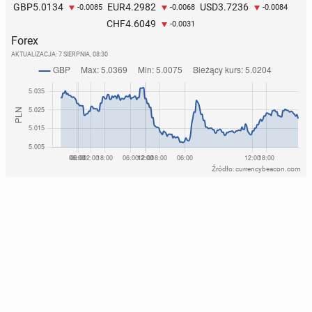
5.0134
4.2982
3.7236
GBP
EUR
USD
-0.0085
-0.0068
-0.0084
4.6049
CHF
-0.0031
Forex
AKTUALIZACJA:
7 SIERPNIA, 08:30
Źródło: currencybeacon.com