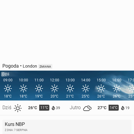
Pogoda
•
London
ZMIANA
Dziś
09:00
10:00
11:00
12:00
13:00
14:00
15:00
16:00
17:
18°C
18°C
19°C
20°C
21°C
25°C
26°C
26°C
25
Dziś
Jutro
26°C
27°C
11°C
14°C
39
19
Kurs NBP
Z DNIA: 7 SIERPNIA