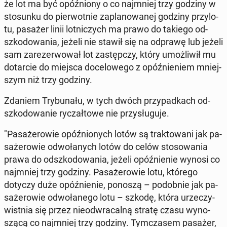
że lot ma być opóź­nio­ny o co naj­mniej trzy godziny w
sto­sun­ku do pier­wot­nie za­pla­no­wa­nej godziny przy­lo­
tu, pasażer linii lot­ni­czych ma prawo do takiego od­
szko­do­wa­nia, jeżeli nie stawił się na odprawę lub jeżeli
sam za­re­zer­wo­wał lot za­stęp­czy, który umoż­li­wił mu
do­tar­cie do miejsca do­ce­lo­we­go z opóź­nie­niem mniej­
szym niż trzy godziny.
Zdaniem Try­bu­na­łu, w tych dwóch przy­pad­kach od­
szko­do­wa­nie ry­czał­to­we nie przy­słu­gu­je.
"Pa­sa­że­ro­wie opóź­nio­nych lotów są trak­to­wa­ni jak pa­
sa­że­ro­wie od­wo­ła­nych lotów do celów sto­so­wa­nia
prawa do od­szko­do­wa­nia, jeżeli opóź­nie­nie wynosi co
naj­mniej trzy godziny. Pa­sa­że­ro­wie lotu, którego
dotyczy duże opóź­nie­nie, ponoszą – po­dob­nie jak pa­
sa­że­ro­wie od­wo­ła­ne­go lotu – szkodę, która urze­czy­
wist­nia się przez nie­od­wra­cal­ną stratę czasu wy­no­
szą­cą co naj­mniej trzy godziny. Tym­cza­sem pasażer,