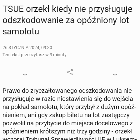
TSUE orzekł kiedy nie przy­słu­gu­je
od­szko­do­wa­nie za opóź­nio­ny lot
sa­mo­lo­tu
26 STYCZNIA 2024, 09:30
Ten tekst przeczytasz w 3 minuty
Prawo do zry­czał­to­wa­ne­go od­szko­do­wa­nia nie
przy­słu­gu­je w razie nie­sta­wie­nia się do wejścia
na pokład sa­mo­lo­tu, który przybył z dużym opóź­
nie­niem, ani gdy zakup biletu na lot za­stęp­czy
po­zwo­lił na przy­by­cie do miejsca do­ce­lo­we­go z
opóź­nie­niem krót­szym niż trzy godziny - orzekł
wczoraj Try­bu­nał Spra­wie­dli­wo­ści UE w Luk­sem­