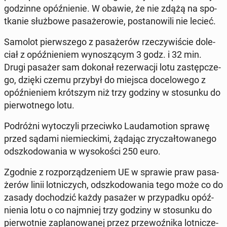
go­dzin­ne opóź­nie­nie. W obawie, że nie zdążą na spo­
tka­nie służ­bo­we pa­sa­że­ro­wie, po­sta­no­wi­li nie lecieć.
Samolot pierw­sze­go z pa­sa­że­rów rze­czy­wi­ście do­le­
ciał z opóź­nie­niem wy­no­szą­cym 3 godz. i 32 min.
Drugi pasażer sam dokonał re­zer­wa­cji lotu za­stęp­cze­
go, dzięki czemu przybył do miejsca do­ce­lo­we­go z
opóź­nie­niem krót­szym niż trzy godziny w sto­sun­ku do
pier­wot­ne­go lotu.
Po­dróż­ni wy­to­czy­li prze­ciw­ko Lau­da­mo­tion sprawę
przed sądami nie­miec­ki­mi, żądając zry­czał­to­wa­ne­go
od­szko­do­wa­nia w wy­so­ko­ści 250 euro.
Zgodnie z roz­po­rzą­dze­niem UE w sprawie praw pa­sa­
że­rów linii lot­ni­czych, od­szko­do­wa­nia tego może co do
zasady do­cho­dzić każdy pasażer w przy­pad­ku opóź­
nie­nia lotu o co naj­mniej trzy godziny w sto­sun­ku do
pier­wot­nie za­pla­no­wa­nej przez prze­woź­ni­ka lot­ni­cze­