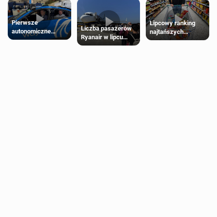
Pierwsze
Lipcowy ranking
Liczba pasażerów
autonomiczne
najtańszych
Ryanair w lipcu
Ubery pojawią się
supermarketów
pobiła rekord
w Londynie jeszcze
tego lata