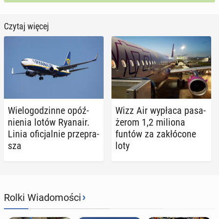
Czytaj więcej
Wie­lo­go­dzin­ne opóź­
Wizz Air wypłaca pa­sa­
nie­nia lotów Ryanair.
że­rom 1,2 miliona
Linia ofi­cjal­nie prze­pra­
funtów za za­kłó­co­ne
sza
loty
›
Rolki Wiadomości