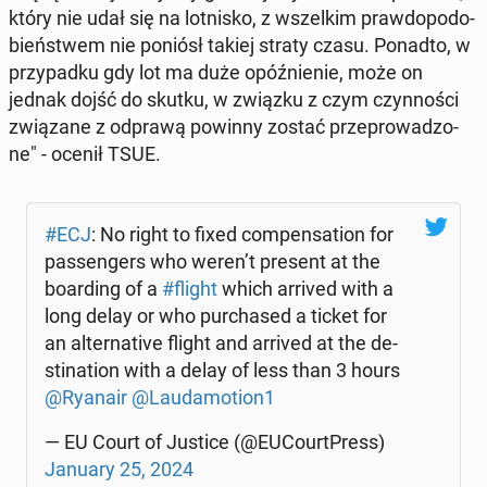
który nie udał się na lot­ni­sko, z wszel­kim praw­do­po­do­
bień­stwem nie poniósł takiej straty czasu. Ponadto, w
przy­pad­ku gdy lot ma duże opóź­nie­nie, może on
jednak dojść do skutku, w związku z czym czyn­no­ści
zwią­za­ne z odprawą powinny zostać prze­pro­wa­dzo­
ne" - ocenił TSUE.
#ECJ
: No right to fixed com­pen­sa­tion for
pas­sen­gers who weren’t present at the
bo­ar­ding of a
#flight
which arrived with a
long delay or who pur­cha­sed a ticket for
an al­ter­na­ti­ve flight and arrived at the de­
sti­na­tion with a delay of less than 3 hours
@Ryanair
@Lau­da­mo­tion1
— EU Court of Justice (@EU­Co­urt­Press)
January 25, 2024