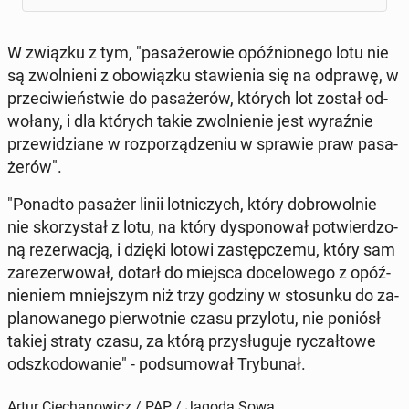
W związku z tym, "pa­sa­że­ro­wie opóź­nio­ne­go lotu nie
są zwol­nie­ni z obo­wiąz­ku sta­wie­nia się na odprawę, w
prze­ci­wień­stwie do pa­sa­że­rów, których lot został od­
wo­ła­ny, i dla których takie zwol­nie­nie jest wy­raź­nie
prze­wi­dzia­ne w roz­po­rzą­dze­niu w sprawie praw pa­sa­
że­rów".
"Ponadto pasażer linii lot­ni­czych, który do­bro­wol­nie
nie sko­rzy­stał z lotu, na który dys­po­no­wał po­twier­dzo­
ną re­zer­wa­cją, i dzięki lotowi za­stęp­cze­mu, który sam
za­re­zer­wo­wał, dotarł do miejsca do­ce­lo­we­go z opóź­
nie­niem mniej­szym niż trzy godziny w sto­sun­ku do za­
pla­no­wa­ne­go pier­wot­nie czasu przy­lo­tu, nie poniósł
takiej straty czasu, za którą przy­słu­gu­je ry­czał­to­we
od­szko­do­wa­nie" - pod­su­mo­wał Try­bu­nał.
Artur Ciechanowicz / PAP / Jagoda Sowa