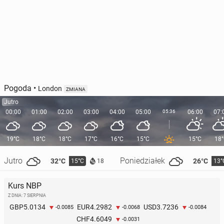
Pogoda
•
London
ZMIANA
Jutro
00:00
01:00
02:00
03:00
04:00
05:00
05:36
06:00
07:
19°C
18°C
18°C
17°C
16°C
15°C
15°C
18
Jutro
Poniedziałek
32°C
26°C
15°C
13°
18
Kurs NBP
Z DNIA: 7 SIERPNIA
5.0134
4.2982
3.7236
GBP
EUR
USD
-0.0085
-0.0068
-0.0084
4.6049
CHF
-0.0031