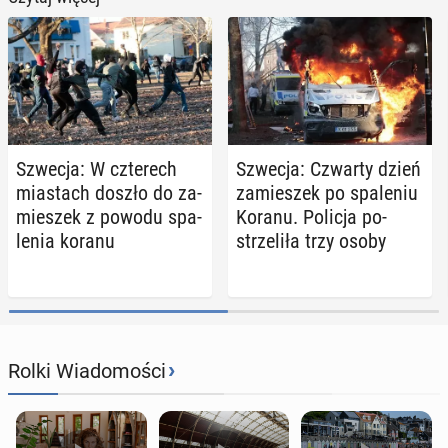
Szwecja: W czte­rech
Szwecja: Czwarty dzień
mia­stach doszło do za­
za­mie­szek po spa­le­niu
mie­szek z powodu spa­
Koranu. Policja po­
le­nia koranu
strze­li­ła trzy osoby
›
Rolki Wiadomości