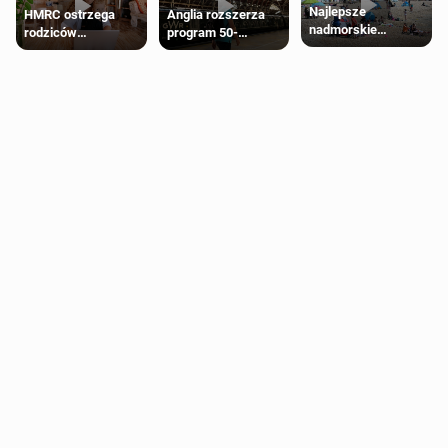
Najlepsze
HMRC ostrzega
Anglia rozszerza
nadmorskie
rodziców
program 50-
miasteczko blisko
pobierających Child
procentowych
Londynu
Benefit. Mogą być
zniżek kolejowych
zobowiązani do
na 18-latków
zwrotu zasiłku