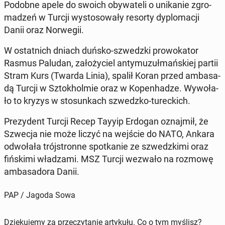
Podobne apele do swoich oby­wa­te­li o uni­ka­nie zgro­
ma­dzeń w Turcji wy­sto­so­wa­ły resorty dy­plo­ma­cji
Danii oraz Nor­we­gii.
W ostat­nich dniach duńsko-szwedz­ki pro­wo­ka­tor
Rasmus Paludan, za­ło­ży­ciel an­ty­mu­zuł­mań­skiej partii
Stram Kurs (Twarda Linia), spalił Koran przed am­ba­sa­
dą Turcji w Sztok­hol­mie oraz w Ko­pen­ha­dze. Wy­wo­ła­
ło to kryzys w sto­sun­kach szwedz­ko-tu­rec­kich.
Pre­zy­dent Turcji Recep Tayyip Erdogan oznaj­mił, że
Szwecja nie może liczyć na wejście do NATO, Ankara
od­wo­ła­ła trój­stron­ne spo­tka­nie ze szwedz­ki­mi oraz
fiń­ski­mi wła­dza­mi. MSZ Turcji wezwało na rozmowę
am­ba­sa­do­ra Danii.
PAP / Jagoda Sowa
Dziękujemy za przeczytanie artykułu. Co o tym myślisz?