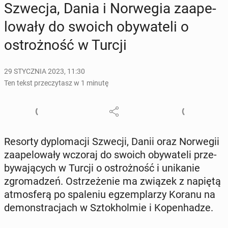
Szwecja, Dania i Nor­we­gia za­ape­
lo­wa­ły do swoich oby­wa­te­li o
ostroż­ność w Turcji
29 STYCZNIA 2023, 11:30
Ten tekst przeczytasz w 1 minutę
Resorty dy­plo­ma­cji Szwecji, Danii oraz Nor­we­gii
za­ape­lo­wa­ły wczoraj do swoich oby­wa­te­li prze­
by­wa­ją­cych w Turcji o ostroż­ność i uni­ka­nie
zgro­ma­dzeń. Ostrze­że­nie ma związek z napiętą
at­mos­fe­rą po spa­le­niu eg­zem­pla­rzy Koranu na
de­mon­stra­cjach w Sztok­hol­mie i Ko­pen­ha­dze.