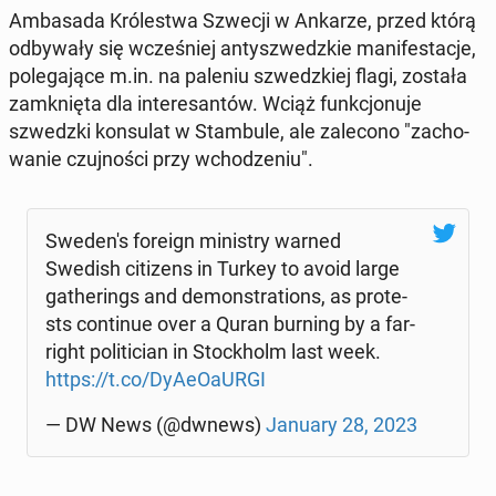
Am­ba­sa­da Kró­le­stwa Szwecji w Ankarze, przed którą
od­by­wa­ły się wcze­śniej an­tysz­wedz­kie ma­ni­fe­sta­cje,
po­le­ga­ją­ce m.in. na paleniu szwedz­kiej flagi, została
za­mknię­ta dla in­te­re­san­tów. Wciąż funk­cjo­nu­je
szwedz­ki kon­su­lat w Stam­bu­le, ale za­le­co­no "za­cho­
wa­nie czuj­no­ści przy wcho­dze­niu".
Swe­de­n's foreign mi­ni­stry warned
Swedish ci­ti­zens in Turkey to avoid large
ga­the­rings and de­mon­stra­tions, as pro­te­
sts con­ti­nue over a Quran burning by a far-
right po­li­ti­cian in Stoc­kholm last week.
https://t.co/Dy­AeOaUR­GI
— DW News (@dwnews)
January 28, 2023