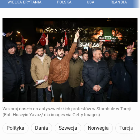
WIELKA BRYTANIA
POLSKA
USA
IRLANDIA
Wczoraj doszło do antyszwedzkich protestów w Stambule w Turcji.
(Fot. Huseyin Yavuz/ dia images via Getty Images)
Polityka
Dania
Szwecja
Norwegia
Turcja