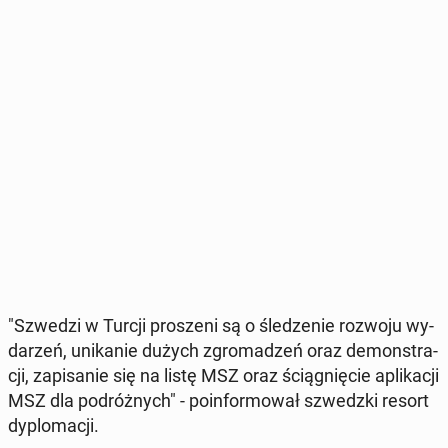
"Szwedzi w Turcji pro­sze­ni są o śle­dze­nie rozwoju wy­
da­rzeń, uni­ka­nie dużych zgro­ma­dzeń oraz de­mon­stra­
cji, za­pi­sa­nie się na listę MSZ oraz ścią­gnię­cie apli­ka­cji
MSZ dla po­dróż­nych" - po­in­for­mo­wał szwedz­ki resort
dy­plo­ma­cji.