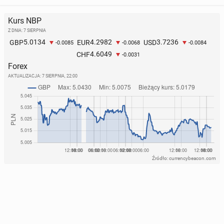
Kurs NBP
Z DNIA: 7 SIERPNIA
5.0134
4.2982
3.7236
GBP
EUR
USD
-0.0085
-0.0068
-0.0084
4.6049
CHF
-0.0031
Forex
AKTUALIZACJA:
7 SIERPNIA, 22:00
Źródło: currencybeacon.com