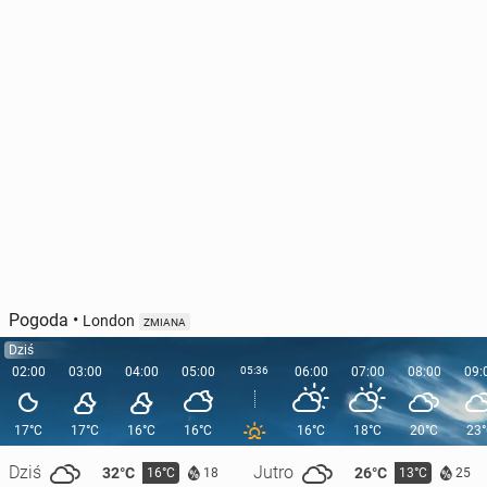
Pogoda
•
London
ZMIANA
Dziś
02:00
03:00
04:00
05:00
05:36
06:00
07:00
08:00
09:
17°C
17°C
16°C
16°C
16°C
18°C
20°C
23
Dziś
Jutro
32°C
26°C
16°C
13°C
18
25