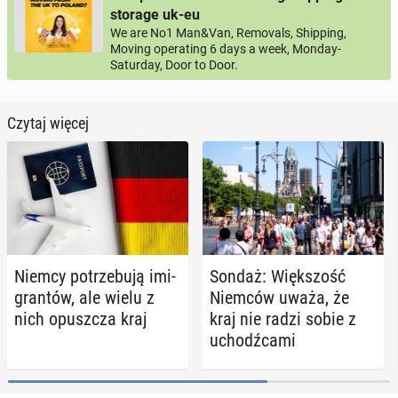
storage uk-eu
We are No1 Man&Van, Removals, Shipping,
Moving operating 6 days a week, Monday-
Saturday, Door to Door.
Czytaj więcej
Niemcy po­trze­bu­ją imi­
Sondaż: Więk­szość
gran­tów, ale wielu z
Niemców uważa, że
nich opusz­cza kraj
kraj nie radzi sobie z
uchodź­ca­mi