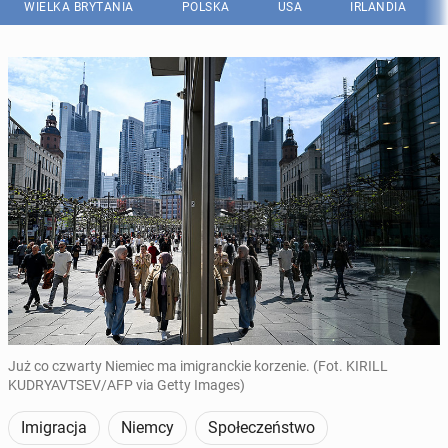
WIELKA BRYTANIA
POLSKA
USA
IRLANDIA
Już co czwarty Niemiec ma imigranckie korzenie. (Fot. KIRILL
KUDRYAVTSEV/AFP via Getty Images)
Imigracja
Niemcy
Społeczeństwo