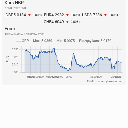
Kurs NBP
Z DNIA: 7 SIERPNIA
5.0134
4.2982
3.7236
GBP
EUR
USD
-0.0085
-0.0068
-0.0084
4.6049
CHF
-0.0031
Forex
AKTUALIZACJA:
7 SIERPNIA, 22:00
Źródło: currencybeacon.com