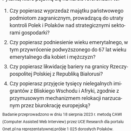
Czy po­pie­rasz wy­prze­daż majątku pań­stwo­we­go
pod­mio­tom za­gra­nicz­nym, pro­wa­dzą­cą do utraty
kon­tro­li Polek i Polaków nad stra­te­gicz­ny­mi sek­to­
ra­mi go­spo­dar­ki?
Czy po­pie­rasz pod­nie­sie­nie wieku eme­ry­tal­ne­go, w
tym przy­wró­ce­nie pod­wyż­szo­ne­go do 67 lat wieku
eme­ry­tal­ne­go dla kobiet i męż­czyzn?
Czy po­pie­rasz li­kwi­da­cję bariery na granicy Rze­czy­
po­spo­li­tej Pol­skiej z Re­pu­bli­ką Bia­ło­ru­si?
Czy po­pie­rasz przy­ję­cie tysięcy nie­le­gal­nych imi­
gran­tów z Bli­skie­go Wschodu i Afryki, zgodnie z
przy­mu­so­wym me­cha­ni­zmem re­lo­ka­cji na­rzu­ca­
nym przez biu­ro­kra­cję eu­ro­pej­ską?
Badanie prze­pro­wa­dzo­no w dniu 18 sierp­nia 2023 r. metodą CAWI
(Com­pu­ter As­si­sted Web In­te­rview) przez UCE Re­se­arch dla portalu
Onet.pl na re­pre­zen­ta­tyw­nej próbie 1 025 do­ro­słych Polaków.