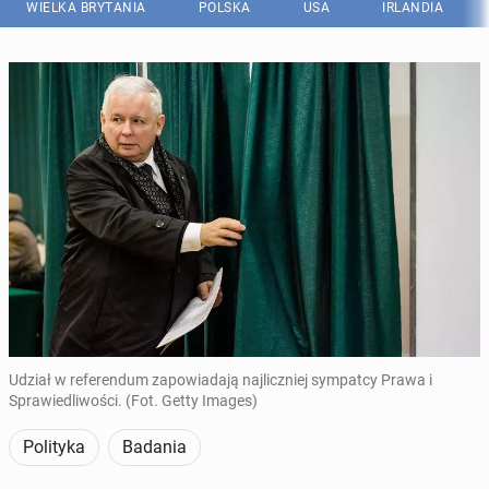
WIELKA BRYTANIA
POLSKA
USA
IRLANDIA
Udział w referendum zapowiadają najliczniej sympatcy Prawa i
Sprawiedliwości. (Fot. Getty Images)
Polityka
Badania