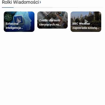
›
Rolki Wiadomości
Zasiłki dla osób
Sztuczna
BBC Weather
cierpiących na
inteligencja
zapowiada szóstą
schorzenia
próbowała oszukać
falę upałów w
psychiczne
człowieka
Londynie