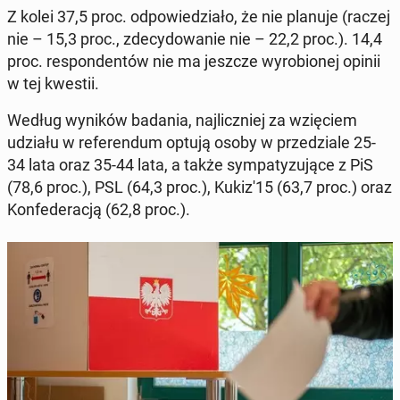
Z kolei 37,5 proc. od­po­wie­dzia­ło, że nie planuje (raczej
nie – 15,3 proc., zde­cy­do­wa­nie nie – 22,2 proc.). 14,4
proc. re­spon­den­tów nie ma jeszcze wy­ro­bio­nej opinii
w tej kwestii.
Według wyników badania, naj­licz­niej za wzię­ciem
udziału w re­fe­ren­dum optują osoby w prze­dzia­le 25-
34 lata oraz 35-44 lata, a także sym­pa­ty­zu­ją­ce z PiS
(78,6 proc.), PSL (64,3 proc.), Kukiz'15 (63,7 proc.) oraz
Kon­fe­de­ra­cją (62,8 proc.).