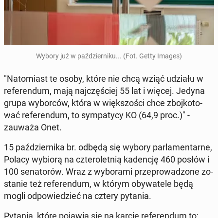
Wybory już w paź­dzier­ni­ku... (Fot. Getty Images)
"Na­to­miast te osoby, które nie chcą wziąć udziału w
re­fe­ren­dum, mają naj­czę­ściej 55 lat i więcej. Jedyna
grupa wy­bor­ców, która w więk­szo­ści chce zboj­ko­to­
wać re­fe­ren­dum, to sym­pa­ty­cy KO (64,9 proc.)" -
zauważa Onet.
15 paź­dzier­ni­ka br. odbędą się wybory par­la­men­tar­ne,
Polacy wybiorą na czte­ro­let­nią ka­den­cję 460 posłów i
100 se­na­to­rów. Wraz z wy­bo­ra­mi prze­pro­wa­dzo­ne zo­
sta­nie też re­fe­ren­dum, w którym oby­wa­te­le będą
mogli od­po­wie­dzieć na cztery pytania.
Pytania, które pojawią się na karcie re­fe­ren­dum to: