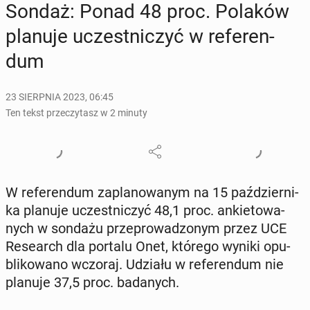
Sondaż: Ponad 48 proc. Polaków
planuje uczest­ni­czyć w re­fe­ren­
dum
23 SIERPNIA 2023, 06:45
Ten tekst przeczytasz w 2 minuty
W re­fe­ren­dum za­pla­no­wa­nym na 15 paź­dzier­ni­
ka planuje uczest­ni­czyć 48,1 proc. an­kie­to­wa­
nych w sondażu prze­pro­wa­dzo­nym przez UCE
Re­se­arch dla portalu Onet, którego wyniki opu­
bli­ko­wa­no wczoraj. Udziału w re­fe­ren­dum nie
planuje 37,5 proc. ba­da­nych.