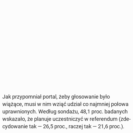
Jak przy­po­mniał portal, żeby gło­so­wa­nie było
wiążące, musi w nim wziąć udział co naj­mniej połowa
upraw­nio­nych. Według sondażu, 48,1 proc. ba­da­nych
wska­za­ło, że planuje uczest­ni­czyć w re­fe­ren­dum (zde­
cy­do­wa­nie tak — 26,5 proc., raczej tak — 21,6 proc.).