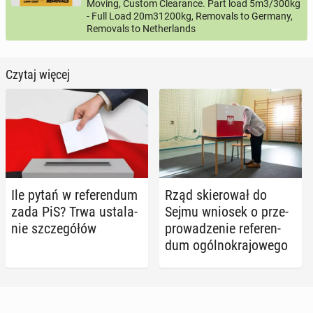
Moving, Custom Clearance. Part load 5m3/300kg
- Full Load 20m31200kg, Removals to Germany,
Removals to Netherlands
Czytaj więcej
Ile pytań w re­fe­ren­dum
Rząd skie­ro­wał do
zada PiS? Trwa usta­la­
Sejmu wniosek o prze­
nie szcze­gó­łów
pro­wa­dze­nie re­fe­ren­
dum ogól­no­kra­jo­we­go