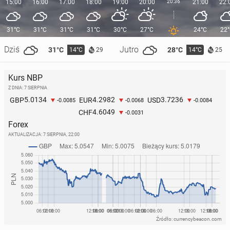
15:00
16:00
17:00
18:00
19:00
20:00
20:36
21:00
22:
31°C
31°C
31°C
31°C
30°C
27°C
24°C
22
Dziś
Jutro
31°C
28°C
14°C
14°C
29
25
Kurs NBP
Z DNIA: 7 SIERPNIA
5.0134
4.2982
3.7236
GBP
EUR
USD
-0.0085
-0.0068
-0.0084
4.6049
CHF
-0.0031
Forex
AKTUALIZACJA:
7 SIERPNIA, 22:00
Źródło: currencybeacon.com