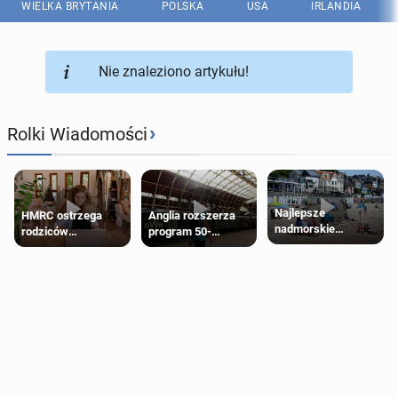
WIELKA BRYTANIA
POLSKA
USA
IRLANDIA
Nie znaleziono artykułu!
›
Rolki Wiadomości
Najlepsze
HMRC ostrzega
Anglia rozszerza
nadmorskie
rodziców
program 50-
miasteczko blisko
pobierających Child
procentowych
Londynu
Benefit. Mogą być
zniżek kolejowych
zobowiązani do
na 18-latków
zwrotu zasiłku