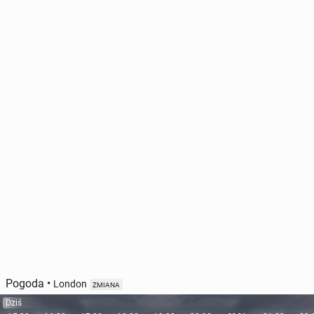
Pogoda
•
London
ZMIANA
Dziś