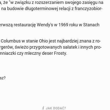
ła, że "w związku z roz­sze­rza­niem swojego zasięgu na
a budowie dłu­go­ter­mi­no­wej relacji z fran­czy­zo­bior­
ierw­szą re­stau­ra­cję Wendy's w 1969 roku w Stanach
 w Co­lum­bus w stanie Ohio jest naj­bar­dziej znana z ro­
­ge­rów, świeżo przy­go­to­wa­nych sałatek i innych pro­
em­niacz­ki czy mleczny deser Frosty.
isz?
JAK DODAĆ?