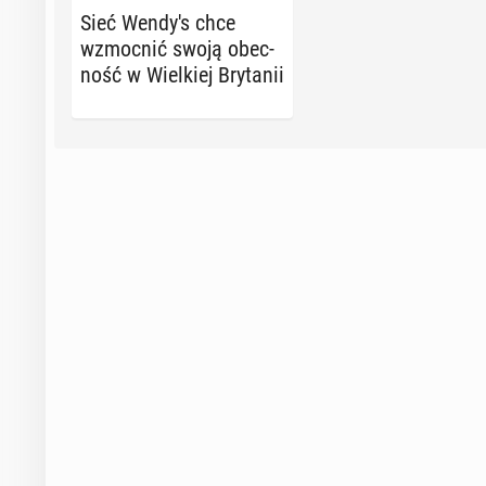
Sieć Wendy's chce
wzmoc­nić swoją obec­
ność w Wiel­kiej Bry­ta­nii