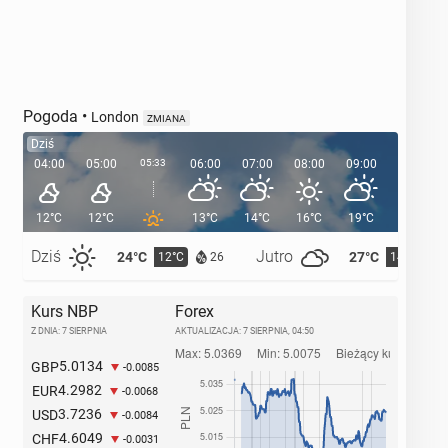
Pogoda
•
London
ZMIANA
Dziś
04:00
05:00
05:33
06:00
07:00
08:00
09:00
10:00
12°C
12°C
13°C
14°C
16°C
19°C
21°C
Dziś
Jutro
24°C
27°C
12°C
14°C
26
Kurs NBP
Forex
Z DNIA: 7 SIERPNIA
AKTUALIZACJA:
7 SIERPNIA, 04:50
5.0134
GBP
-0.0085
4.2982
EUR
-0.0068
3.7236
USD
-0.0084
4.6049
CHF
-0.0031