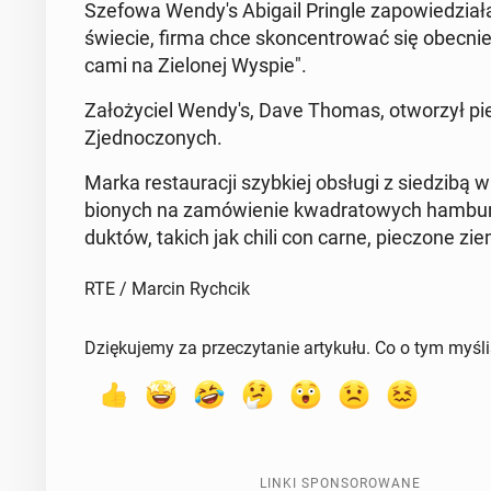
Szefowa Wendy's Abigail Pringle za­po­wie­dzia­
świecie, firma chce skon­cen­tro­wać się obecnie n
ca­mi na Zie­lo­nej Wyspie".
Za­ło­ży­ciel Wendy's, Dave Thomas, otwo­rzył p
Zjed­no­czo­nych.
Marka re­stau­ra­cji szyb­kiej obsługi z sie­dzi­bą
bio­nych na za­mó­wie­nie kwa­dra­to­wych ham­bur
duk­tów, takich jak chili con carne, pie­czo­ne zi
RTE / Marcin Rychcik
Dziękujemy za przeczytanie artykułu. Co o tym myśl
LINKI SPONSOROWANE