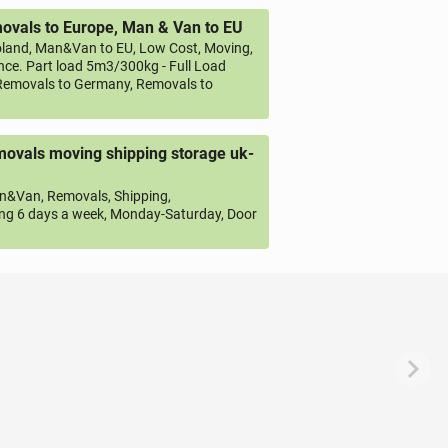
vals to Europe, Man & Van to EU
land, Man&Van to EU, Low Cost, Moving,
ce. Part load 5m3/300kg - Full Load
emovals to Germany, Removals to
ovals moving shipping storage uk-
&Van, Removals, Shipping,
ng 6 days a week, Monday-Saturday, Door