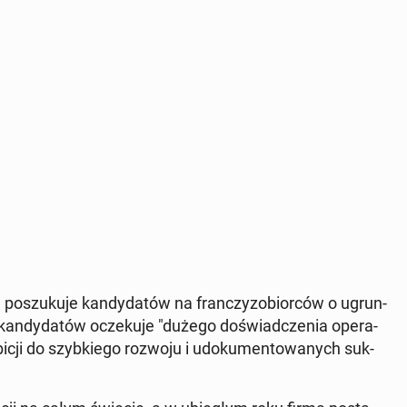
po­szu­ku­je kan­dy­da­tów na fran­czy­zo­bior­ców o ugrun­
od kan­dy­da­tów ocze­ku­je "dużego do­świad­cze­nia ope­ra­
icji do szyb­kie­go rozwoju i udo­ku­men­to­wa­nych suk­