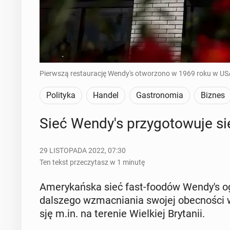
Pierwszą restaurację Wendy's otworzono w 1969 roku w USA
Polityka
Handel
Gastronomia
Biznes
Sieć Wendy's przy­go­to­wu­je si
29 LISTOPADA 2022, 07:30
Ten tekst przeczytasz w 1 minutę
Ame­ry­kań­ska sieć fast-foodów Wendy's ogło
dal­sze­go wzmac­nia­nia swojej obec­no­ści 
sję m.in. na terenie Wiel­kiej Bry­ta­nii.