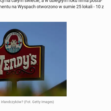
cji na całym świecie, a w ubie­głym roku firma po­sta­
momentu na Wyspach otwo­rzo­no w sumie 25 lokali - 10 z
Ir­land­czy­ków? (Fot. Getty Images)