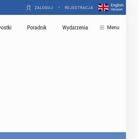
English
•
ZALOGUJ
REJESTRACJA
Version
ostki
Poradnik
Wydarzenia
Menu