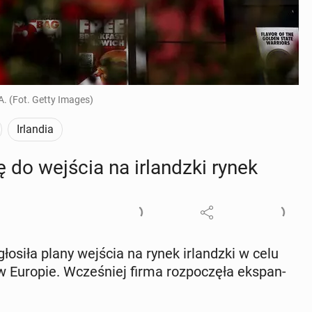
. (Fot. Getty Images)
Irlandia
ę do wejścia na ir­landz­ki rynek
­si­ła plany wejścia na rynek ir­landz­ki w celu
w Europie. Wcze­śniej firma roz­po­czę­ła eks­pan­