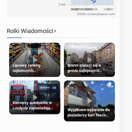
Źródło: currencybeacon.com
›
Rolki Wiadomości
Lipcowy ranking
Bristol znalazł się w
najtańszych
gronie najlepszych
supermarketów
kierunków podróży na
świecie
Kierowcy autobusów w
Londynie zapowiadają
Wyjątkowe wyzwanie dla
strajki
posiadaczy kart Tesco
Clubcard!