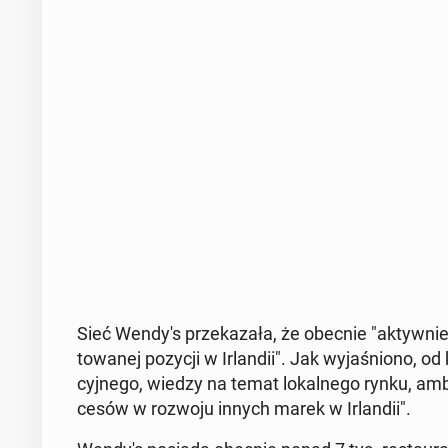
Sieć Wendy's prze­ka­za­ła, że obecnie "ak­tyw­nie 
to­wa­nej pozycji w Ir­lan­dii". Jak wy­ja­śnio­no, 
cyj­ne­go, wiedzy na temat lo­kal­ne­go rynku, amb
ce­sów w rozwoju innych marek w Ir­lan­dii".