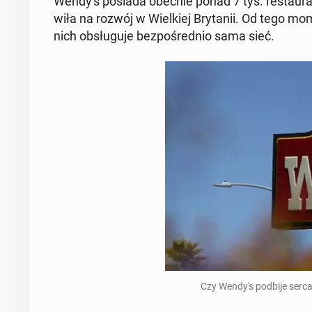
Wendy's posiada obecnie ponad 7 tys. re­stau­ra­
wi­ła na rozwój w Wiel­kiej Bry­ta­nii. Od tego 
nich ob­słu­gu­je bez­po­śred­nio sama sieć.
Czy Wendy's podbije serca 