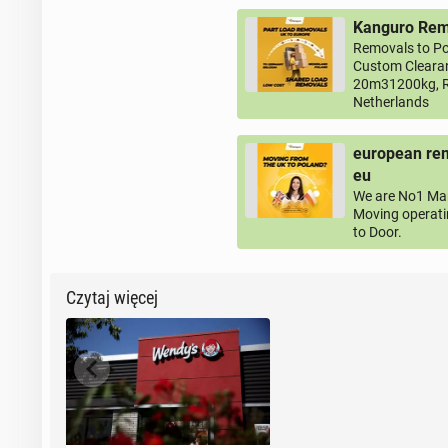
Kanguro Remo
Removals to Po
Custom Clearan
20m31200kg, R
Netherlands
european rem
eu
We are No1 Man
Moving operati
to Door.
Czytaj więcej