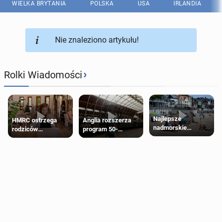
WIELKA BRYTANIA
POLSKA
USA
IRLANDIA
Nie znaleziono artykułu!
›
Rolki Wiadomości
Najlepsze
HMRC ostrzega
Anglia rozszerza
nadmorskie
rodziców
program 50-
miasteczko blisko
pobierających Child
procentowych
Londynu
Benefit. Mogą być
zniżek kolejowych
zobowiązani do
na 18-latków
zwrotu zasiłku