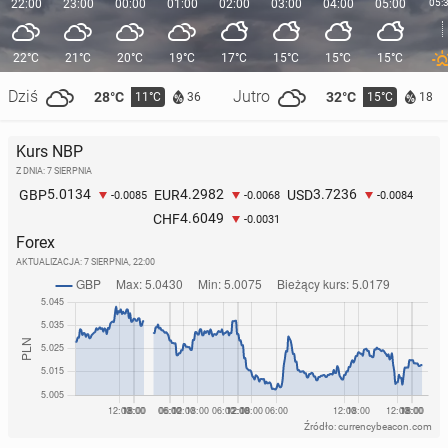
22:00
23:00
00:00
01:00
02:00
03:00
04:00
05:00
05:
22°C
21°C
20°C
19°C
17°C
15°C
15°C
15°C
Dziś
Jutro
28°C
32°C
11°C
15°C
36
18
Kurs NBP
Z DNIA: 7 SIERPNIA
5.0134
4.2982
3.7236
GBP
EUR
USD
-0.0085
-0.0068
-0.0084
4.6049
CHF
-0.0031
Forex
AKTUALIZACJA:
7 SIERPNIA, 22:00
Źródło: currencybeacon.com