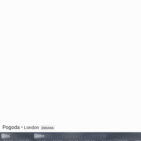
Pogoda
•
London
ZMIANA
Dziś
Jutro