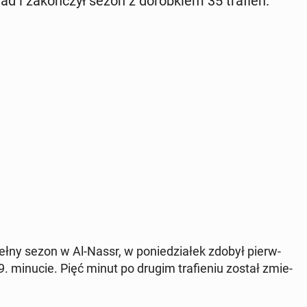
d i za­koń­czył sezon z do­rob­kiem 35 trafień.
y pełny sezon w Al-Nassr, w po­nie­dzia­łek zdobył pierw­
. minucie. Pięć minut po drugim tra­fie­niu został zmie­