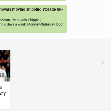
ovals moving shipping storage uk-
&Van, Removals, Shipping,
ng 6 days a week, Monday-Saturday, Door
no
sty