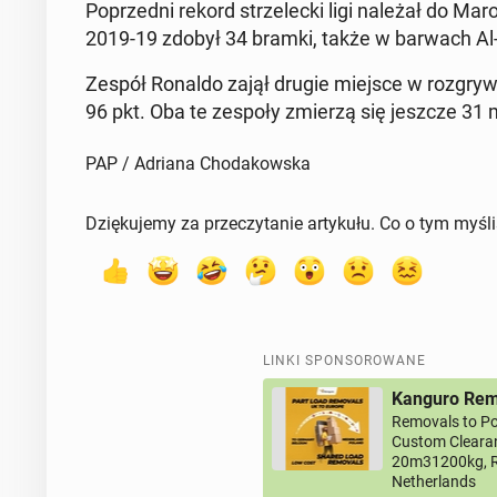
Po­przed­ni rekord strze­lec­ki ligi należał do Ma­r
2019-19 zdobył 34 bramki, także w barwach Al
Zespół Ronaldo zajął drugie miejsce w roz­gryw­k
96 pkt. Oba te zespoły zmierzą się jeszcze 31 
PAP / Adriana Chodakowska
Dziękujemy za przeczytanie artykułu. Co o tym myśl
LINKI SPONSOROWANE
Kanguro Remo
Removals to Po
Custom Clearan
20m31200kg, R
Netherlands