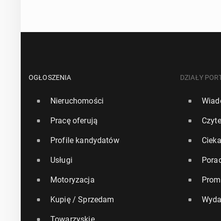
OGŁOSZENIA
DZIAŁY POR
Nieruchomości
Wiad
Pracę oferują
Czyte
Profile kandydatów
Ciek
Usługi
Pora
Motoryzacja
Prom
Kupię / Sprzedam
Wyda
Towarzyskie