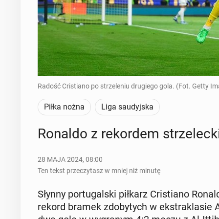
Radość Cristiano po strzeleniu drugiego gola. (Fot. Getty I
Piłka nożna
Liga saudyjska
Ronaldo z re­kor­dem strze­lec­
28 MAJA 2024, 08:00
Ten tekst przeczytasz w mniej niż minutę
Słynny por­tu­gal­ski piłkarz Cri­stia­no Ron
rekord bramek zdo­by­tych w eks­tra­kla­sie A