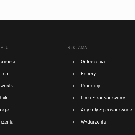
TALU
REKLAMA
omości
Ogłoszenia
lnia
Banery
awostki
Promocje
dnik
Linki Sponsorowane
ocje
Artykuły Sponsorowane
rzenia
Wydarzenia