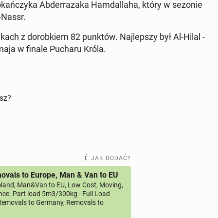
o­kań­czy­ka Ab­der­ra­za­ka Ham­dal­la­ha, który w sezonie
-Nassr.
ach z do­rob­kiem 82 punktów. Naj­lep­szy był Al-Hilal -
maja w finale Pucharu Króla.
isz?
JAK DODAĆ?
vals to Europe, Man & Van to EU
land, Man&Van to EU, Low Cost, Moving,
ce. Part load 5m3/300kg - Full Load
emovals to Germany, Removals to