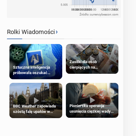
Źródło: currencybeacon.com
›
Rolki Wiadomości
Zasiłki dla osób
cierpiących na
Sztuczna inteligencja
schorzenia psychiczne
próbowała oszukać
człowieka
Pionierska operacja
BBC Weather zapowiada
usunięcia ciężkiej wady
szóstą falę upałów w
wrodzonej płodu w łonie
Londynie
matki