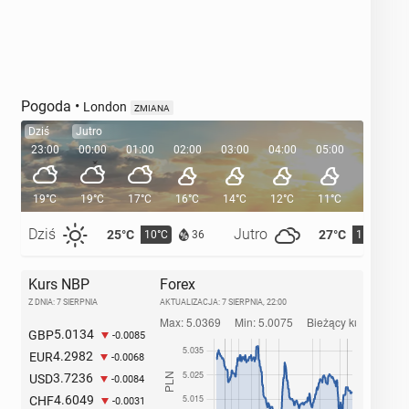
Pogoda
•
London
ZMIANA
Dziś
Jutro
23:00
00:00
01:00
02:00
03:00
04:00
05:00
05:35
19°C
19°C
17°C
16°C
14°C
12°C
11°C
Dziś
Jutro
25°C
27°C
10°C
11°C
36
Kurs NBP
Forex
Z DNIA: 7 SIERPNIA
AKTUALIZACJA:
7 SIERPNIA, 22:00
5.0134
GBP
-0.0085
4.2982
EUR
-0.0068
3.7236
USD
-0.0084
4.6049
CHF
-0.0031