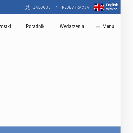
English
•
ZALOGUJ
REJESTRACJA
Version
ostki
Poradnik
Wydarzenia
Menu