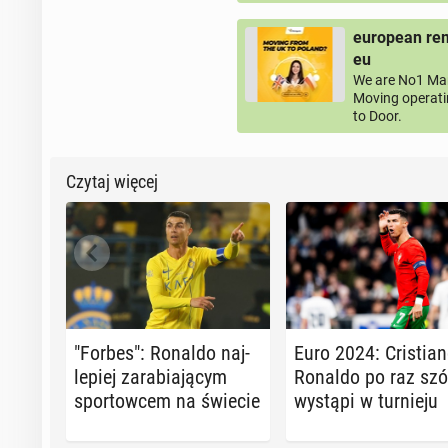
european rem
eu
We are No1 Man
Moving operati
to Door.
Czytaj więcej
"Forbes": Ronaldo naj­
Euro 2024: Cri­stia­
le­piej za­ra­bia­ją­cym
Ronaldo po raz szó
spor­tow­cem na świecie
wystąpi w tur­nie­ju