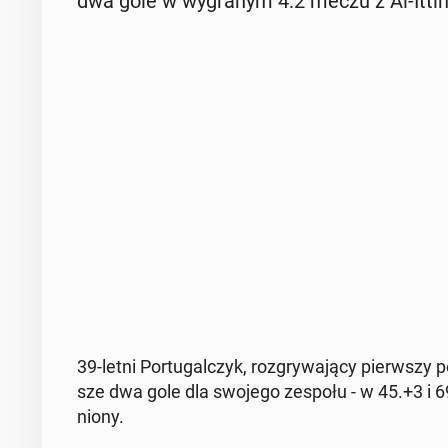
dwa gole w wy­gra­nym 4:2 meczu z Al-Ittiha
39-letni Por­tu­gal­czyk, roz­gry­wa­ją­cy pierw­sz
sze dwa gole dla swojego zespołu - w 45.+3 i 69
nio­ny.