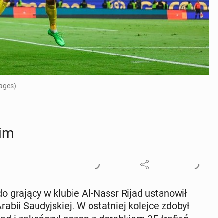
mages)
kim
aldo grający w klubie Al-Nassr Rijad usta­no­wił
rabii Sau­dyj­skiej. W ostat­niej kolejce zdobył