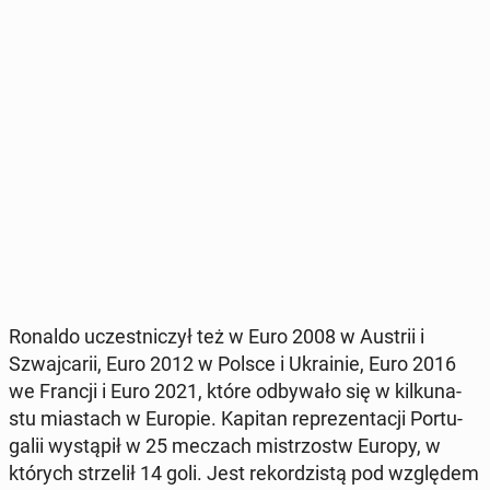
Ronaldo uczest­ni­czył też w Euro 2008 w Austrii i
Szwaj­ca­rii, Euro 2012 w Polsce i Ukra­inie, Euro 2016
we Francji i Euro 2021, które od­by­wa­ło się w kil­ku­na­
stu mia­stach w Europie. Kapitan re­pre­zen­ta­cji Por­tu­
ga­lii wy­stą­pił w 25 meczach mi­strzostw Europy, w
których strze­lił 14 goli. Jest re­kor­dzi­stą pod wzglę­dem