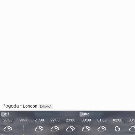
Pogoda
•
London
ZMIANA
Dziś
Jutro
20:00
20:38
21:00
22:00
23:00
00:00
01:00
02:00
03: