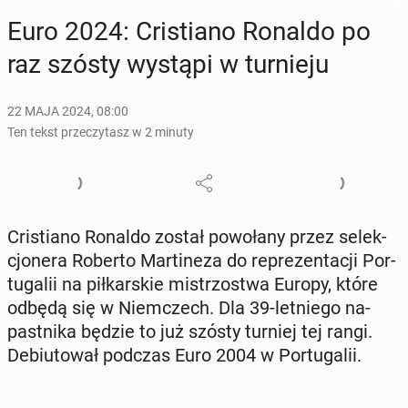
Euro 2024: Cri­stia­no Ronaldo po
raz szósty wystąpi w tur­nie­ju
22 MAJA 2024, 08:00
Ten tekst przeczytasz w 2 minuty
Cri­stia­no Ronaldo został po­wo­ła­ny przez se­lek­
cjo­ne­ra Roberto Mar­ti­ne­za do re­pre­zen­ta­cji Por­
tu­ga­lii na pił­kar­skie mi­strzo­stwa Europy, które
odbędą się w Niem­czech. Dla 39-let­nie­go na­
past­ni­ka będzie to już szósty turniej tej rangi.
De­biu­to­wał podczas Euro 2004 w Por­tu­ga­lii.