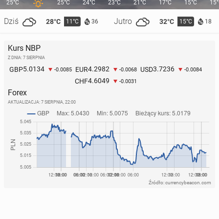
25°C
25°C
24°C
23°C
21°C
17°C
15°C
15
Dziś
Jutro
28°C
32°C
11°C
15°C
36
18
Kurs NBP
Z DNIA: 7 SIERPNIA
5.0134
4.2982
3.7236
GBP
EUR
USD
-0.0085
-0.0068
-0.0084
4.6049
CHF
-0.0031
Forex
AKTUALIZACJA:
7 SIERPNIA, 22:00
Źródło: currencybeacon.com