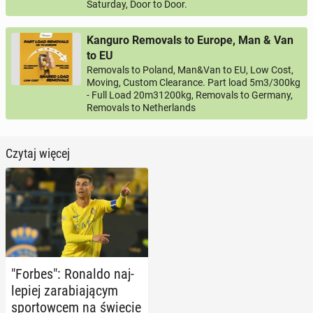
Saturday, Door to Door.
Kanguro Removals to Europe, Man & Van
to EU
Removals to Poland, Man&Van to EU, Low Cost,
Moving, Custom Clearance. Part load 5m3/300kg
- Full Load 20m31200kg, Removals to Germany,
Removals to Netherlands
Czytaj więcej
"Forbes": Ronaldo naj­
le­piej za­ra­bia­ją­cym
spor­tow­cem na świecie