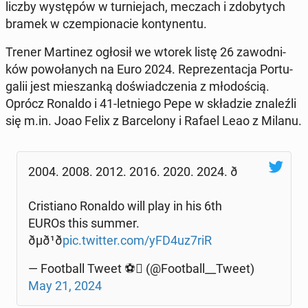
liczby wy­stę­pów w tur­nie­jach, meczach i zdo­by­tych
bramek w czem­pio­na­cie kon­ty­nen­tu.
Trener Mar­ti­nez ogłosił we wtorek listę 26 za­wod­ni­
ków po­wo­ła­nych na Euro 2024. Re­pre­zen­ta­cja Por­tu­
ga­lii jest mie­szan­ką do­świad­cze­nia z mło­do­ścią.
Oprócz Ronaldo i 41-let­nie­go Pepe w skła­dzie zna­leź­li
się m.in. Joao Felix z Bar­ce­lo­ny i Rafael Leao z Milanu.
2004. 2008. 2012. 2016. 2020. 2024. ð
Cri­stia­no Ronaldo will play in his 6th
EUROs this summer.
ðµð¹ð
pic.twitter.com/yFD4uz7riR
— Fo­ot­ball Tweet ⚽ (@Fo­ot­ball__Tweet)
May 21, 2024