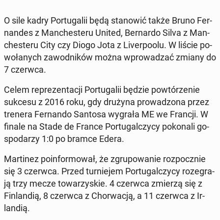
O sile kadry Por­tu­ga­lii będą sta­no­wić także Bruno Fer­
nan­des z Man­che­ste­ru United, Ber­nar­do Silva z Man­
che­ste­ru City czy Diogo Jota z Li­ver­po­olu. W liście po­
wo­ła­nych za­wod­ni­ków można wpro­wa­dzać zmiany do
7 czerwca.
Celem re­pre­zen­ta­cji Por­tu­ga­lii będzie po­wtó­rze­nie
sukcesu z 2016 roku, gdy drużyna pro­wa­dzo­na przez
trenera Fer­nan­do Santosa wygrała ME we Francji. W
finale na Stade de France Por­tu­gal­czy­cy po­ko­na­li go­
spo­da­rzy 1:0 po bramce Edera.
Mar­ti­nez po­in­for­mo­wał, że zgru­po­wa­nie roz­pocz­nie
się 3 czerwca. Przed tur­nie­jem Por­tu­gal­czy­cy ro­ze­gra­
ją trzy mecze to­wa­rzy­skie. 4 czerwca zmierzą się z
Fin­lan­dią, 8 czerwca z Chor­wa­cją, a 11 czerwca z Ir­
lan­dią.