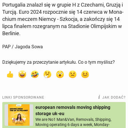
Por­tu­ga­lia znalazł się w grupie H z Cze­cha­mi, Gruzją i
Turcją. Euro 2024 roz­pocz­nie się 14 czerwca w Mo­na­
chium meczem Niemcy - Szkocja, a za­koń­czy się 14
lipca finałem ro­ze­gra­nym na Sta­dio­nie Olim­pij­skim w
Ber­li­nie.
PAP / Jagoda Sowa
Dziękujemy za przeczytanie artykułu. Co o tym myślisz?
LINKI SPONSOROWANE
JAK DODAĆ?
european removals moving shipping
storage uk-eu
We are No1 Man&Van, Removals, Shipping,
Moving operating 6 days a week, Monday-