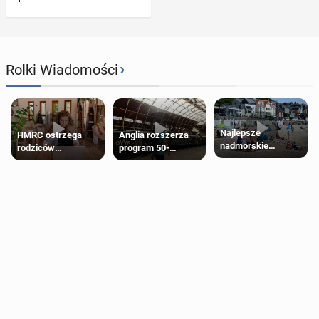
›
Rolki Wiadomości
Najlepsze
HMRC ostrzega
Anglia rozszerza
nadmorskie
rodziców
program 50-
miasteczko blisko
pobierających Child
procentowych
Londynu
Benefit. Mogą być
zniżek kolejowych
zobowiązani do
na 18-latków
zwrotu zasiłku