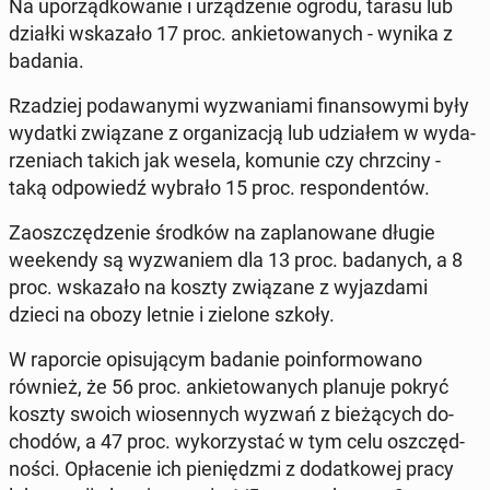
Na upo­rząd­ko­wa­nie i urzą­dze­nie ogrodu, tarasu lub
działki wska­za­ło 17 proc. an­kie­to­wa­nych - wynika z
badania.
Rza­dziej po­da­wa­ny­mi wy­zwa­nia­mi fi­nan­so­wy­mi były
wydatki zwią­za­ne z or­ga­ni­za­cją lub udzia­łem w wy­da­
rze­niach takich jak wesela, komunie czy chrzci­ny -
taką od­po­wiedź wybrało 15 proc. re­spon­den­tów.
Za­osz­czę­dze­nie środków na za­pla­no­wa­ne długie
week­en­dy są wy­zwa­niem dla 13 proc. ba­da­nych, a 8
proc. wska­za­ło na koszty zwią­za­ne z wy­jaz­da­mi
dzieci na obozy letnie i zielone szkoły.
W ra­por­cie opi­su­ją­cym badanie po­in­for­mo­wa­no
również, że 56 proc. an­kie­to­wa­nych planuje pokryć
koszty swoich wio­sen­nych wyzwań z bie­żą­cych do­
cho­dów, a 47 proc. wy­ko­rzy­stać w tym celu oszczęd­
no­ści. Opła­ce­nie ich pie­niędz­mi z do­dat­ko­wej pracy