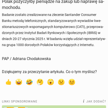
Polak po­ży­czył­by pie­nią­dze na zakup lub naprawę sa­
mo­cho­du.
Badanie zostało zre­ali­zo­wa­ne na zle­ce­nie San­tan­der Con­su­mer
Banku metodą te­le­fo­nicz­nych, stan­da­ry­zo­wa­nych wy­wia­dów kwe­
stio­na­riu­szo­wych wspo­ma­ga­nych kom­pu­te­ro­wo (CATI), prze­pro­wa­
dzo­nych przez In­sty­tut Badań Ryn­ko­wych i Spo­łecz­nych (IBRiS) w
dniach 20-27 stycz­nia 2025 r. W badaniu wzięła udział re­pre­zen­ta­tyw­
na grupa 1000 do­ro­słych Polaków ko­rzy­sta­ją­cych z In­ter­ne­tu.
PAP / Adriana Chodakowska
Dziękujemy za przeczytanie artykułu. Co o tym myślisz?
LINKI SPONSOROWANE
JAK DODAĆ?