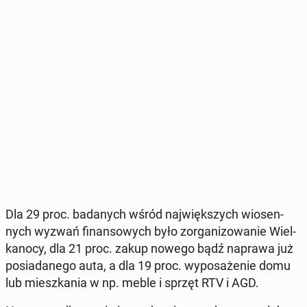
Dla 29 proc. ba­da­nych wśród naj­więk­szych wio­sen­
nych wyzwań fi­nan­so­wych było zor­ga­ni­zo­wa­nie Wiel­
ka­no­cy, dla 21 proc. zakup nowego bądź naprawa już
po­sia­da­ne­go auta, a dla 19 proc. wy­po­sa­że­nie domu
lub miesz­ka­nia w np. meble i sprzęt RTV i AGD.