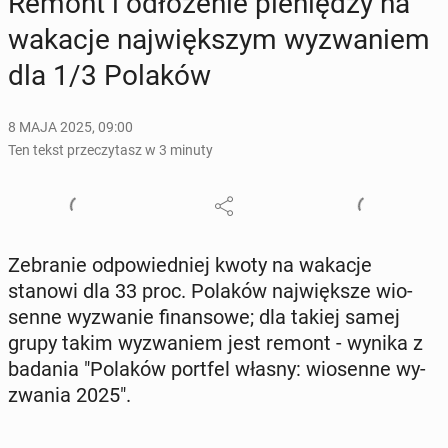
Remont i odło­że­nie pie­nię­dzy na
wakacje naj­więk­szym wy­zwa­niem
dla 1/3 Polaków
8 MAJA 2025, 09:00
Ten tekst przeczytasz w 3 minuty
Ze­bra­nie od­po­wied­niej kwoty na wakacje
stanowi dla 33 proc. Polaków naj­więk­sze wio­
sen­ne wy­zwa­nie fi­nan­so­we; dla takiej samej
grupy takim wy­zwa­niem jest remont - wynika z
badania "Polaków portfel własny: wio­sen­ne wy­
zwa­nia 2025".