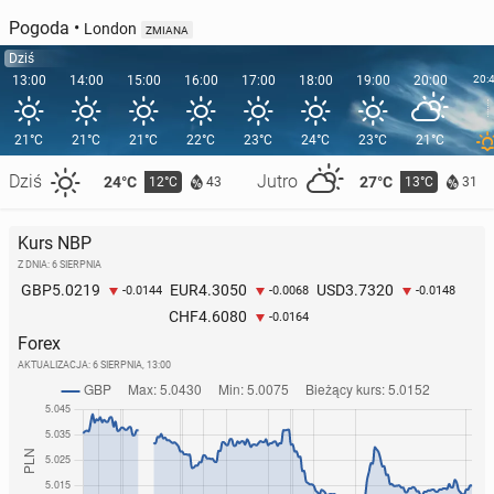
Pogoda
•
London
ZMIANA
Dziś
13:00
14:00
15:00
16:00
17:00
18:00
19:00
20:00
20:
21°C
21°C
21°C
22°C
23°C
24°C
23°C
21°C
Dziś
Jutro
24°C
27°C
12°C
13°C
43
31
Kurs NBP
Z DNIA: 6 SIERPNIA
5.0219
4.3050
3.7320
GBP
EUR
USD
-0.0144
-0.0068
-0.0148
4.6080
CHF
-0.0164
Forex
AKTUALIZACJA:
6 SIERPNIA, 13:00