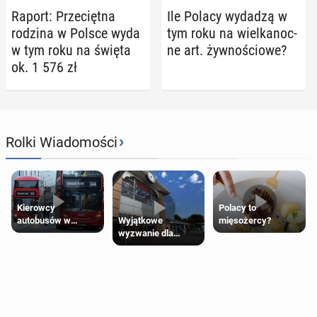
Raport: Prze­cięt­na
Ile Polacy wydadzą w
rodzina w Polsce wyda
tym roku na wiel­ka­noc­
w tym roku na święta
ne art. żyw­no­ścio­we?
ok. 1 576 zł
›
Rolki Wiadomości
Kierowcy
Polacy to
Wyjątkowe
autobusów w
mięsożercy?
wyzwanie dla
Londynie
posiadaczy kart
zapowiadają strajki
Tesco Clubcard!