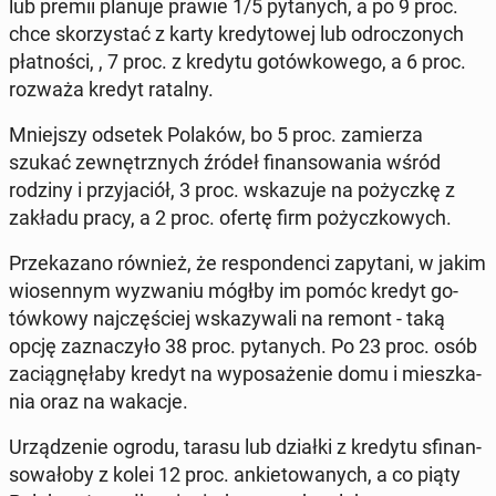
lub premii planuje prawie 1/5 py­ta­nych, a po 9 proc.
chce sko­rzy­stać z karty kre­dy­to­wej lub od­ro­czo­nych
płat­no­ści, , 7 proc. z kredytu go­tów­ko­we­go, a 6 proc.
rozważa kredyt ratalny.
Mniej­szy odsetek Polaków, bo 5 proc. za­mie­rza
szukać ze­wnętrz­nych źródeł fi­nan­so­wa­nia wśród
rodziny i przy­ja­ciół, 3 proc. wska­zu­je na po­życz­kę z
zakładu pracy, a 2 proc. ofertę firm po­życz­ko­wych.
Prze­ka­za­no również, że re­spon­den­ci za­py­ta­ni, w jakim
wio­sen­nym wy­zwa­niu mógłby im pomóc kredyt go­
tów­ko­wy naj­czę­ściej wska­zy­wa­li na remont - taką
opcję za­zna­czy­ło 38 proc. py­ta­nych. Po 23 proc. osób
za­cią­gnę­ła­by kredyt na wy­po­sa­że­nie domu i miesz­ka­
nia oraz na wakacje.
Urzą­dze­nie ogrodu, tarasu lub działki z kredytu sfi­nan­
so­wa­ło­by z kolei 12 proc. an­kie­to­wa­nych, a co piąty