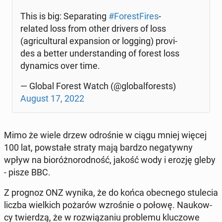
This is big: Se­pa­ra­ting
#Fo­re­st­Fi­res
-
related loss from other drivers of loss
(agri­cul­tu­ral expan­sion or logging) pro­vi­
des a better un­der­stan­ding of forest loss
dy­na­mics over time.
— Global Forest Watch (@glo­bal­fo­re­sts)
August 17, 2022
Mimo że wiele drzew od­ro­śnie w ciągu mniej więcej
100 lat, po­wsta­łe straty mają bardzo ne­ga­tyw­ny
wpływ na bio­róż­no­rod­ność, jakość wody i erozję gleby
- pisze BBC.
Z prognoz ONZ wynika, że do końca obec­ne­go stu­le­cia
liczba wiel­kich pożarów wzro­śnie o połowę. Na­ukow­
cy twier­dzą, że w roz­wią­za­niu pro­ble­mu klu­czo­we