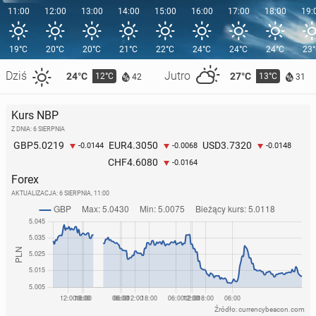
11:00
12:00
13:00
14:00
15:00
16:00
17:00
18:00
19:
19°C
20°C
20°C
21°C
22°C
24°C
24°C
24°C
23
Dziś
Jutro
24°C
27°C
12°C
13°C
42
31
Kurs NBP
Z DNIA: 6 SIERPNIA
5.0219
4.3050
3.7320
GBP
EUR
USD
-0.0144
-0.0068
-0.0148
4.6080
CHF
-0.0164
Forex
AKTUALIZACJA:
6 SIERPNIA, 11:00
Źródło: currencybeacon.com