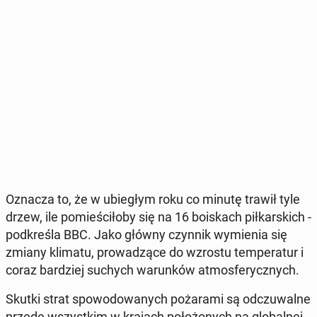
Oznacza to, że w ubie­głym roku co minutę trawił tyle
drzew, ile po­mie­ści­ło­by się na 16 bo­iskach pił­kar­skich -
pod­kre­śla BBC. Jako główny czynnik wy­mie­nia się
zmiany klimatu, pro­wa­dzą­ce do wzrostu tem­pe­ra­tur i
coraz bar­dziej suchych wa­run­ków at­mos­fe­rycz­nych.
Skutki strat spo­wo­do­wa­nych po­ża­ra­mi są od­czu­wal­ne
przede wszyst­kim w krajach po­ło­żo­nych na glo­bal­nej