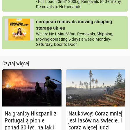
- Full Load 20m31200kg, Removals to Germany,
Removals to Netherlands
european removals moving shipping
storage uk-eu
We are No1 Man&Van, Removals, Shipping,
Moving operating 6 days a week, Monday-
Saturday, Door to Door.
Czytaj więcej
Na granicy Hisz­pa­nii z
Na­ukow­cy: Coraz mniej
Por­tu­ga­lią płonie
jest lasów na świecie. I
ponad 30 tys. ha łąk i
coraz więcej ludzi