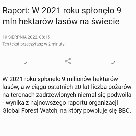
Raport: W 2021 roku spło­nę­ło 9
mln hek­ta­rów lasów na świecie
19 SIERPNIA 2022, 08:15
Ten tekst przeczytasz w 2 minuty
W 2021 roku spło­nę­ło 9 mi­lio­nów hek­ta­rów
lasów, a w ciągu ostat­nich 20 lat liczba pożarów
na te­re­nach za­drze­wio­nych niemal się po­dwo­iła
- wynika z naj­now­sze­go raportu or­ga­ni­za­cji
Global Forest Watch, na który po­wo­łu­je się BBC.