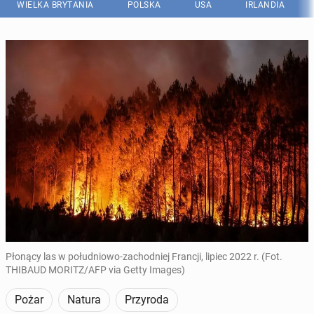
WIELKA BRYTANIA
POLSKA
USA
IRLANDIA
Płonący las w południowo-zachodniej Francji, lipiec 2022 r. (Fot.
THIBAUD MORITZ/AFP via Getty Images)
Pożar
Natura
Przyroda