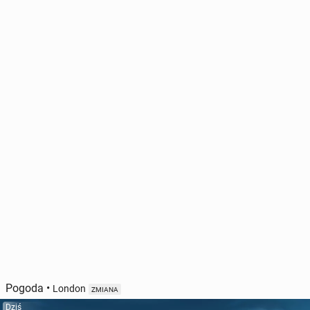
Pogoda
•
London
ZMIANA
Dziś