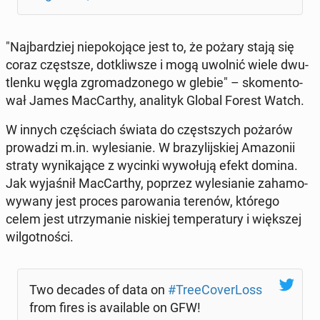
"Naj­bar­dziej nie­po­ko­ją­ce jest to, że pożary stają się
coraz częst­sze, do­tkliw­sze i mogą uwolnić wiele dwu­
tlen­ku węgla zgro­ma­dzo­ne­go w glebie" – sko­men­to­
wał James Mac­Car­thy, ana­li­tyk Global Forest Watch.
W innych czę­ściach świata do częst­szych pożarów
pro­wa­dzi m.in. wy­le­sia­nie. W bra­zy­lij­skiej Ama­zo­nii
straty wy­ni­ka­ją­ce z wycinki wy­wo­łu­ją efekt domina.
Jak wy­ja­śnił Mac­Car­thy, poprzez wy­le­sia­nie za­ha­mo­
wy­wa­ny jest proces pa­ro­wa­nia terenów, którego
celem jest utrzy­ma­nie niskiej tem­pe­ra­tu­ry i więk­szej
wil­got­no­ści.
Two decades of data on
#Tre­eCo­ver­Loss
from fires is ava­ila­ble on GFW!