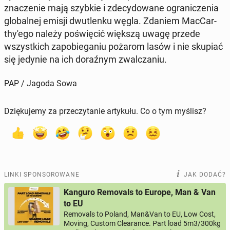
zna­cze­nie mają szybkie i zde­cy­do­wa­ne ogra­ni­cze­nia
glo­bal­nej emisji dwu­tlen­ku węgla. Zdaniem Mac­Car­
thy­'e­go należy po­świę­cić większą uwagę przede
wszyst­kich za­po­bie­ga­niu pożarom lasów i nie skupiać
się jedynie na ich do­raź­nym zwal­cza­niu.
PAP / Jagoda Sowa
Dziękujemy za przeczytanie artykułu. Co o tym myślisz?
LINKI SPONSOROWANE
JAK DODAĆ?
Kanguro Removals to Europe, Man & Van
to EU
Removals to Poland, Man&Van to EU, Low Cost,
Moving, Custom Clearance. Part load 5m3/300kg