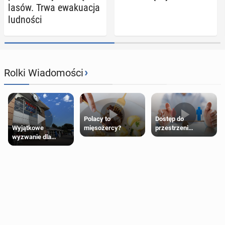
lasów. Trwa ewa­ku­acja
lud­no­ści
›
Rolki Wiadomości
Polacy to
Dostęp do
Wyjątkowe
mięsożercy?
przestrzeni
wyzwanie dla
przeznaczonych
posiadaczy kart
dla jednej płci ma
Tesco Clubcard!
opierać się
wyłącznie na płci
biologicznej