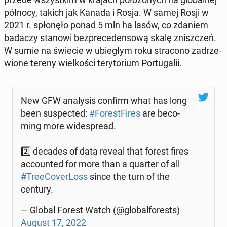
północy, takich jak Kanada i Rosja. W samej Rosji w
2021 r. spło­nę­ło ponad 5 mln ha lasów, co zdaniem
badaczy stanowi bez­pre­ce­den­so­wą skalę znisz­czeń.
W sumie na świecie w ubie­głym roku stra­co­no za­drze­
wio­ne tereny wiel­ko­ści te­ry­to­rium Por­tu­ga­lii.
New GFW ana­ly­sis confirm what has long
been su­spec­ted:
#Fo­re­st­Fi­res
are be­co­
ming more wi­de­spre­ad.
2️⃣ decades of data reveal that forest fires
ac­co­un­ted for more than a quarter of all
#Tre­eCo­ver­Loss
since the turn of the
century.
— Global Forest Watch (@glo­bal­fo­re­sts)
August 17, 2022