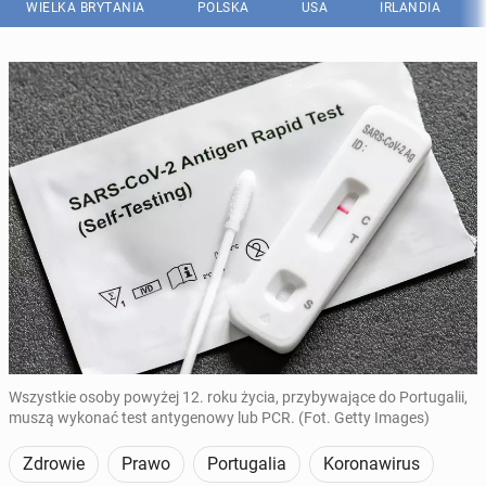
WIELKA BRYTANIA
POLSKA
USA
IRLANDIA
Wszystkie osoby powyżej 12. roku życia, przybywające do Portugalii,
muszą wykonać test antygenowy lub PCR. (Fot. Getty Images)
Zdrowie
Prawo
Portugalia
Koronawirus