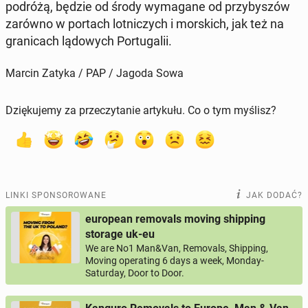
podróżą, będzie od środy wy­ma­ga­ne od przy­by­szów
zarówno w portach lot­ni­czych i mor­skich, jak też na
gra­ni­cach lą­do­wych Por­tu­ga­lii.
Marcin Zatyka / PAP / Jagoda Sowa
Dziękujemy za przeczytanie artykułu. Co o tym myślisz?
LINKI SPONSOROWANE
JAK DODAĆ?
european removals moving shipping
storage uk-eu
We are No1 Man&Van, Removals, Shipping,
Moving operating 6 days a week, Monday-
Saturday, Door to Door.