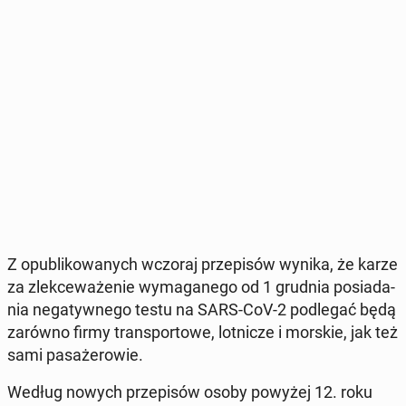
Z opu­bli­ko­wa­nych wczoraj prze­pi­sów wynika, że karze
za zlek­ce­wa­że­nie wy­ma­ga­ne­go od 1 grudnia po­sia­da­
nia ne­ga­tyw­ne­go testu na SARS-CoV-2 pod­le­gać będą
zarówno firmy trans­por­to­we, lot­ni­cze i morskie, jak też
sami pa­sa­że­ro­wie.
Według nowych prze­pi­sów osoby powyżej 12. roku