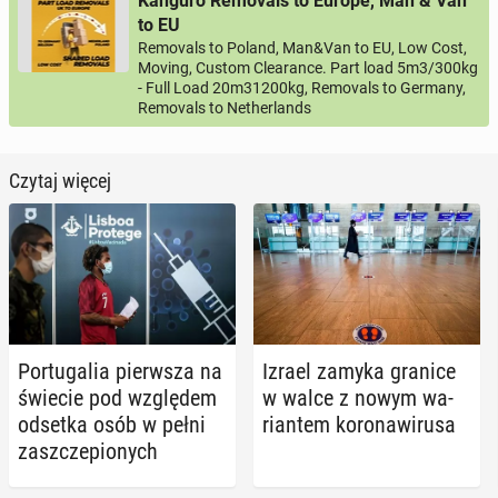
Kanguro Removals to Europe, Man & Van
to EU
Removals to Poland, Man&Van to EU, Low Cost,
Moving, Custom Clearance. Part load 5m3/300kg
- Full Load 20m31200kg, Removals to Germany,
Removals to Netherlands
Czytaj więcej
Por­tu­ga­lia pierw­sza na
Izrael zamyka granice
świecie pod wzglę­dem
w walce z nowym wa­
odsetka osób w pełni
rian­tem ko­ro­na­wi­ru­sa
za­szcze­pio­nych