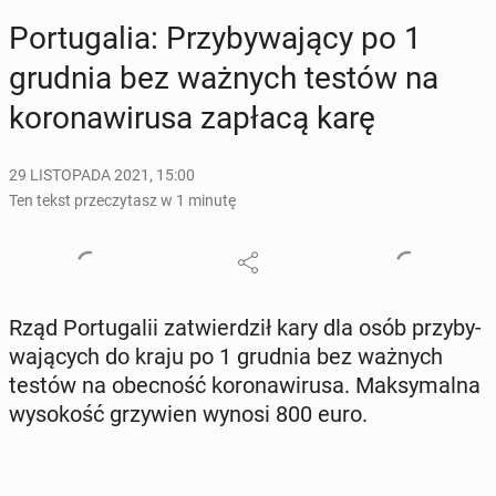
Por­tu­ga­lia: Przy­by­wa­ją­cy po 1
grudnia bez ważnych testów na
ko­ro­na­wi­ru­sa zapłacą karę
29 LISTOPADA 2021, 15:00
Ten tekst przeczytasz w 1 minutę
Rząd Por­tu­ga­lii za­twier­dził kary dla osób przy­by­
wa­ją­cych do kraju po 1 grudnia bez ważnych
testów na obec­ność ko­ro­na­wi­ru­sa. Mak­sy­mal­na
wy­so­kość grzy­wien wynosi 800 euro.