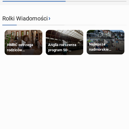
›
Rolki Wiadomości
Najlepsze
HMRC ostrzega
Anglia rozszerza
nadmorskie
rodziców
program 50-
miasteczko blisko
pobierających Child
procentowych
Londynu
Benefit. Mogą być
zniżek kolejowych
zobowiązani do
na 18-latków
zwrotu zasiłku