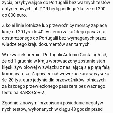
życia, przy­by­wa­ją­ce do Por­tu­ga­lii bez ważnych testów
an­ty­ge­no­wych lub PCR będą pod­le­gać karze od 300
do 800 euro.
Z kolei linie lot­ni­cze lub prze­woź­ni­cy morscy zapłacą
karę od 20 tys. do 40 tys. euro za każdego pa­sa­że­ra
do­star­czo­ne­go do Por­tu­ga­lii bez wy­ma­ga­nych przez
władze tego kraju do­ku­men­tów sa­ni­tar­nych.
W czwar­tek premier Por­tu­ga­lii Antonio Costa ogłosił,
że od 1 grudnia w kraju wpro­wa­dzo­ny zo­sta­nie stan
klęski ży­wio­ło­wej w związku z na­si­la­ją­cą się piątą falą
ko­ro­na­wi­ru­sa. Za­po­wie­dział wówczas karę w wy­so­ko­
ści 20 tys. euro jedynie dla prze­woź­ni­ków lot­ni­czych
za każdego prze­wie­zio­ne­go pa­sa­że­ra bez ważnego
testu na SARS-CoV-2.
Zgodnie z nowymi prze­pi­sa­mi po­sia­da­nie ne­ga­tyw­
nych testów, wy­ko­na­nych w ciągu 48 godzin przed