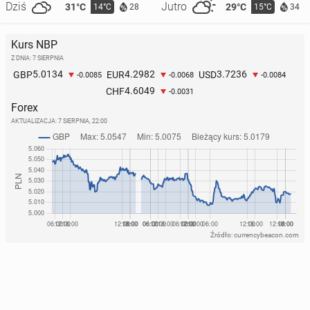
Dziś
Jutro
31°C
29°C
14°C
15°C
28
34
Kurs NBP
Z DNIA: 7 SIERPNIA
5.0134
4.2982
3.7236
GBP
EUR
USD
-0.0085
-0.0068
-0.0084
4.6049
CHF
-0.0031
Forex
AKTUALIZACJA:
7 SIERPNIA, 22:00
Źródło: currencybeacon.com