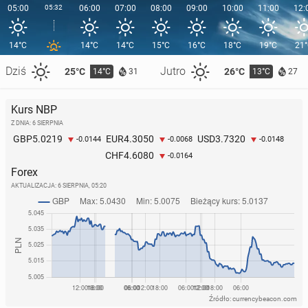
05:00
05:32
06:00
07:00
08:00
09:00
10:00
11:00
12:
14°C
14°C
14°C
15°C
16°C
18°C
19°C
21
Dziś
Jutro
25°C
26°C
14°C
13°C
31
27
Kurs NBP
Z DNIA: 6 SIERPNIA
5.0219
4.3050
3.7320
GBP
EUR
USD
-0.0144
-0.0068
-0.0148
4.6080
CHF
-0.0164
Forex
AKTUALIZACJA:
6 SIERPNIA, 05:20
Źródło: currencybeacon.com