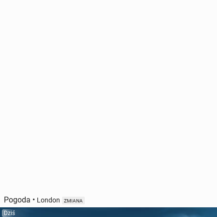
Pogoda
•
London
ZMIANA
Dziś