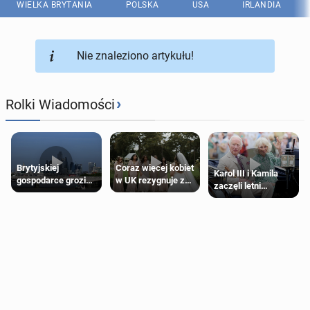
WIELKA BRYTANIA
POLSKA
USA
IRLANDIA
Nie znaleziono artykułu!
›
Rolki Wiadomości
Brytyjskiej
Coraz więcej kobiet
Karol III i Kamila
gospodarce grozi
w UK rezygnuje z
zaczęli letni
recesja, jeśli
roli druhny na
odpoczynek po
kryzys na Bliskim
ślubie
Igrzyskach
Wschodzie się
Wspólnoty w
przedłuży
Glasgow