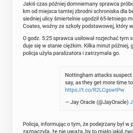
Jakiś czas później do­mnie­ma­ny sprawca pró­bo
km od miejsca tamtej zbrodni schro­ni­ska dla bez­
sied­niej ulicy śmier­tel­nie ugodził 65-let­nie­go
Coates, woźny ze szkoły pod­sta­wo­wej, który w
O godz. 5:25 sprawca usi­ło­wał roz­je­chać tym s
du­je się w stanie ciężkim. Kilka minut później, g
policja użyła pa­ra­li­za­to­ra i za­trzy­ma­ła go.
Not­tin­gham attacks suspect is
say, as they get more time to
https://t.co/R2LCg­swtPw
— Jay Oracle (@Jay­Orac­le)
J
Policja, in­for­mu­jąc o tym, że po­dej­rza­ny był w 
za­zna­czy­ła, że nie uważa, by to miało jakiś zw