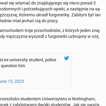
­wał się włamać do znaj­du­ją­ce­go się nieco ponad 3
dom­nych i po­trze­bu­ją­cych opieki, a na­stęp­nie na są­
 męż­czy­znę, któremu ukradł fur­go­net­kę. Zabitym był Ian
łaśnie miał jechać nią do pracy.
a­mo­cho­dem troje prze­chod­niów, z których jeden znaj­
dy męż­czy­zna wyszedł z fur­go­net­ki uzbro­jo­ny w nóż,
 ex-uni­ver­si­ty student, police
 qu­estion him
une 15, 2023
prze­szło­ści stu­den­tem Uni­wer­sy­te­tu w Not­tin­gham,
iązek z za­bój­stwa­mi dwójki stu­den­tów. Jak się uważa,