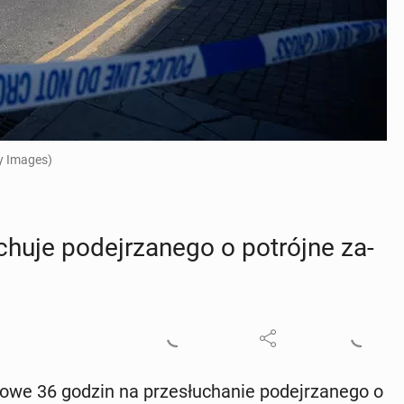
y Images)
u­je po­dej­rza­ne­go o po­trój­ne za­
­ko­we 36 godzin na prze­słu­cha­nie po­dej­rza­ne­go o