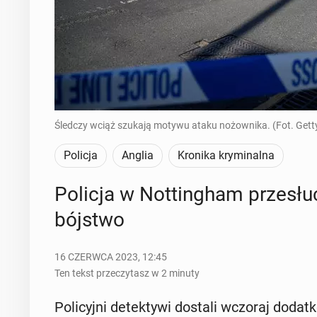
Śledczy wciąż szukają motywu ataku nożownika. (Fot. Gett
Policja
Anglia
Kronika kryminalna
Policja w Not­tin­gham prze­słu­ch
bój­stwo
16 CZERWCA 2023, 12:45
Ten tekst przeczytasz w 2 minuty
Po­li­cyj­ni de­tek­ty­wi dostali wczoraj do­dat