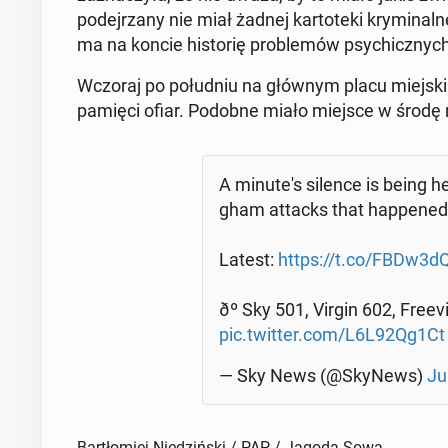
po­dej­rza­ny nie miał żadnej kar­to­te­ki kry­mi­n
ma na koncie hi­sto­rię pro­ble­mów psy­chicz­nyc
Wczoraj po po­łu­dniu na głównym placu miej­ski
pamięci ofiar. Podobne miało miejsce w środę na 
A mi­nu­te­'s silence is being h
gham attacks that hap­pe­ne
Latest:
https://t.co/FBDw3
ðº Sky 501, Virgin 602, Fre
pic.twitter.com/L6L92Qg1Ct
— Sky News (@SkyNews)
Ju
Bartłomiej Niedziński / PAP / Jagoda Sowa