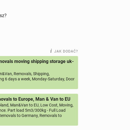
isz?
JAK DODAĆ?
ovals moving shipping storage uk-
&Van, Removals, Shipping,
ng 6 days a week, Monday-Saturday, Door
vals to Europe, Man & Van to EU
land, Man&Van to EU, Low Cost, Moving,
ce. Part load 5m3/300kg - Full Load
emovals to Germany, Removals to