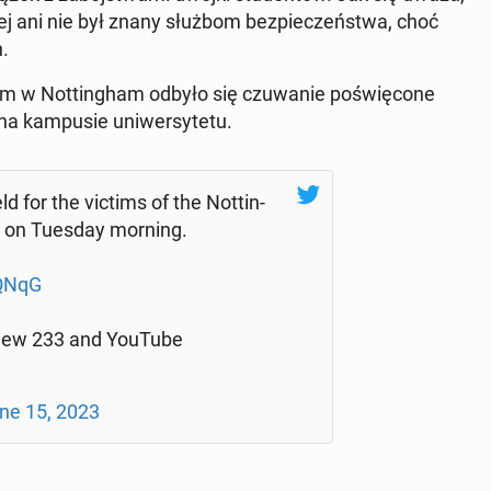
al­nej ani nie był znany służbom bez­pie­czeń­stwa, choć
h.
m w Not­tin­gham odbyło się czu­wa­nie po­świę­co­ne
kam­pu­sie uni­wer­sy­te­tu.
eld for the victims of the Not­tin­
d on Tuesday morning.
dQNqG
­eview 233 and YouTube
ne 15, 2023