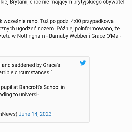
iej Bry­ta­nii, choć nie mającym bry­tyj­skie­go oby­wa­tel­
k wcze­śnie rano. Tuż po godz. 4:00 przy­pad­ko­wa
icz­nych ugodzeń nożem. Później po­in­for­mo­wa­no, że
sy­te­tu w Not­tin­gham - Barnaby Webber i Grace O'Mal­
d and sad­de­ned by Grace's
ri­ble cir­cum­stan­ces."
pil at Ban­cro­ft's School in
ing to uni­ver­si­
n­News)
June 14, 2023