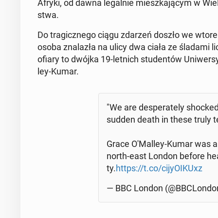
Afryki, od dawna le­gal­nie miesz­ka­ją­cym w Wiel­k
stwa.
Do tra­gicz­ne­go ciągu zdarzeń doszło we wtore
osoba zna­la­zła na ulicy dwa ciała ze śladami l
ofiary to dwójka 19-letnich stu­den­tów Uni­wer­
ley-Kumar.
"We are de­spe­ra­te­ly shocke
sudden death in these truly ter­
Grace O'Mal­ley-Kumar was a pu
north-east London before head
ty.
https://t.co/ci­jy­OIKUxz
— BBC London (@BBC­Lon­do