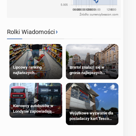
Źródło: currencybeacon.com
›
Rolki Wiadomości
Lipcowy ranking
Bristol znalazł się w
najtańszych
gronie najlepszych
supermarketów
kierunków podróży na
świecie
Kierowcy autobusów w
Londynie zapowiadają
Wyjątkowe wyzwanie dla
strajki
posiadaczy kart Tesco
Clubcard!