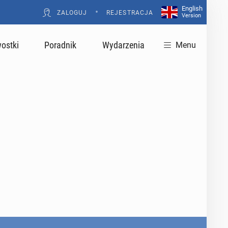
English
•
ZALOGUJ
REJESTRACJA
Version
ostki
Poradnik
Wydarzenia
Menu