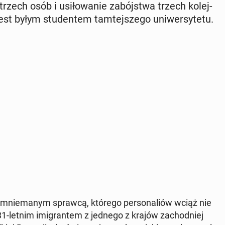
rzech osób i usi­ło­wa­nie za­bój­stwa trzech ko­lej­
jest byłym stu­den­tem tam­tej­sze­go uni­wer­sy­te­tu.
­mnie­ma­nym sprawcą, którego per­so­na­liów wciąż nie
n 31-letnim imi­gran­tem z jednego z krajów za­chod­niej