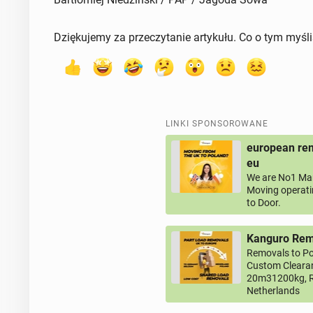
Dziękujemy za przeczytanie artykułu. Co o tym myśl
LINKI SPONSOROWANE
european rem
eu
We are No1 Man
Moving operati
to Door.
Kanguro Remo
Removals to Po
Custom Clearan
20m31200kg, R
Netherlands