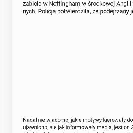
zabicie w Not­tin­gham w środ­ko­wej Anglii t
nych. Policja po­twier­dzi­ła, że po­dej­rza­ny 
Nadal nie wiadomo, jakie motywy kie­ro­wa­ły do
ujaw­nio­no, ale jak in­for­mo­wa­ły media, jest o