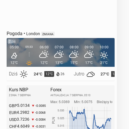
Pogoda
•
London
ZMIANA
Dziś
05:00
05:33
06:00
07:00
08:00
09:00
10:00
11:00
12°C
12°C
13°C
15°C
17°C
21°C
21°C
Dziś
Jutro
24°C
27°C
12°C
14°C
26
Kurs NBP
Forex
Z DNIA: 7 SIERPNIA
AKTUALIZACJA:
7 SIERPNIA, 05:10
5.0134
GBP
-0.0085
4.2982
EUR
-0.0068
3.7236
USD
-0.0084
4.6049
CHF
-0.0031