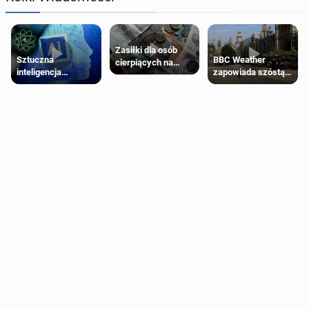
Zasiłki dla osób
Sztuczna
BBC Weather
cierpiących na
inteligencja
zapowiada szóstą
schorzenia
próbowała oszukać
falę upałów w
psychiczne
człowieka
Londynie