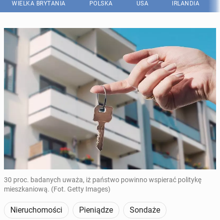
WIELKA BRYTANIA
POLSKA
USA
IRLANDIA
30 proc. badanych uważa, iż państwo powinno wspierać politykę
mieszkaniową. (Fot. Getty Images)
Nieruchomości
Pieniądze
Sondaże