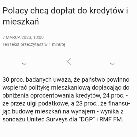
Polacy chcą dopłat do kre­dy­tów i
miesz­kań
7 MARCA 2023, 13:00
Ten tekst przeczytasz w 1 minutę
30 proc. ba­da­nych uważa, że państwo powinno
wspie­rać po­li­ty­kę miesz­ka­nio­wą do­pła­ca­jąc do
ob­ni­że­nia opro­cen­to­wa­nia kre­dy­tów, 24 proc. -
że przez ulgi po­dat­ko­we, a 23 proc., że fi­nan­su­
jąc budowę miesz­kań na wynajem - wynika z
sondażu United Surveys dla "DGP" i RMF FM.