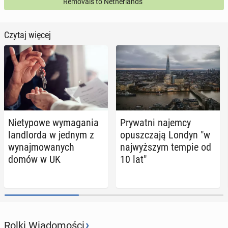
Removals to Netherlands
Czytaj więcej
Nie­ty­po­we wy­ma­ga­nia
Pry­wat­ni najemcy
lan­dlor­da w jednym z
opusz­cza­ją Londyn "w
wy­naj­mo­wa­nych
naj­wyż­szym tempie od
domów w UK
10 lat"
›
Rolki Wiadomości