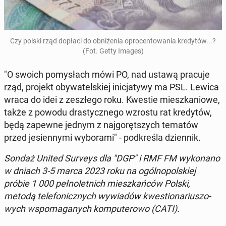
Czy polski rząd dopłaci do ob­ni­że­nia opro­cen­to­wa­nia kre­dy­tów...?
(Fot. Getty Images)
"O swoich po­my­słach mówi PO, nad ustawą pracuje
rząd, projekt oby­wa­tel­skiej ini­cja­ty­wy ma PSL. Lewica
wraca do idei z ze­szłe­go roku. Kwestie miesz­ka­nio­we,
także z powodu dra­stycz­ne­go wzrostu rat kre­dy­tów,
będą zapewne jednym z naj­go­ręt­szych tematów
przed je­sien­ny­mi wy­bo­ra­mi" - pod­kre­śla dzien­nik.
Sondaż United Surveys dla "DGP" i RMF FM wy­ko­na­no
w dniach 3-5 marca 2023 roku na ogól­no­pol­skiej
próbie 1 000 peł­no­let­nich miesz­kań­ców Polski,
metodą te­le­fo­nicz­nych wy­wia­dów kwe­stio­na­riu­szo­
wych wspo­ma­ga­nych kom­pu­te­ro­wo (CATI).