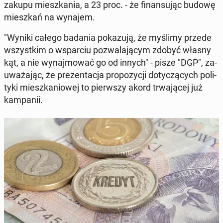
zakupu miesz­ka­nia, a 23 proc. - że fi­nan­su­jąc budowę
miesz­kań na wynajem.
"Wyniki całego badania po­ka­zu­ją, że myślimy przede
wszyst­kim o wspar­ciu po­zwa­la­ją­cym zdobyć własny
kąt, a nie wy­naj­mo­wać go od innych" - pisze "DGP", za­
uwa­ża­jąc, że pre­zen­ta­cja pro­po­zy­cji do­ty­czą­cych po­li­
ty­ki miesz­ka­nio­wej to pierw­szy akord trwa­ją­cej już
kam­pa­nii.