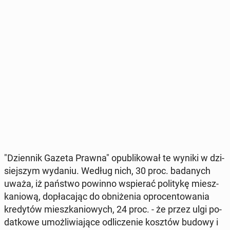
"Dzien­nik Gazeta Prawna" opu­bli­ko­wał te wyniki w dzi­
siej­szym wydaniu. Według nich, 30 proc. ba­da­nych
uważa, iż państwo powinno wspie­rać po­li­ty­kę miesz­
ka­nio­wą, do­pła­ca­jąc do ob­ni­że­nia opro­cen­to­wa­nia
kre­dy­tów miesz­ka­nio­wych, 24 proc. - że przez ulgi po­
dat­ko­we umoż­li­wia­ją­ce od­li­cze­nie kosztów budowy i