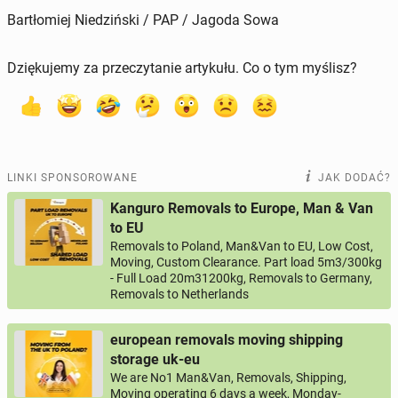
Bartłomiej Niedziński / PAP / Jagoda Sowa
Dziękujemy za przeczytanie artykułu. Co o tym myślisz?
LINKI SPONSOROWANE
JAK DODAĆ?
Kanguro Removals to Europe, Man & Van
to EU
Removals to Poland, Man&Van to EU, Low Cost,
Moving, Custom Clearance. Part load 5m3/300kg
- Full Load 20m31200kg, Removals to Germany,
Removals to Netherlands
european removals moving shipping
storage uk-eu
We are No1 Man&Van, Removals, Shipping,
Moving operating 6 days a week, Monday-