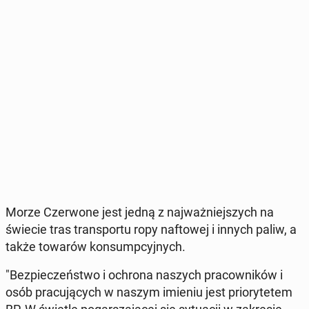
Morze Czer­wo­ne jest jedną z naj­waż­niej­szych na
świecie tras trans­por­tu ropy naf­to­wej i innych paliw, a
także towarów kon­sump­cyj­nych.
"Bez­pie­czeń­stwo i ochrona naszych pra­cow­ni­ków i
osób pra­cu­ją­cych w naszym imieniu jest prio­ry­te­tem