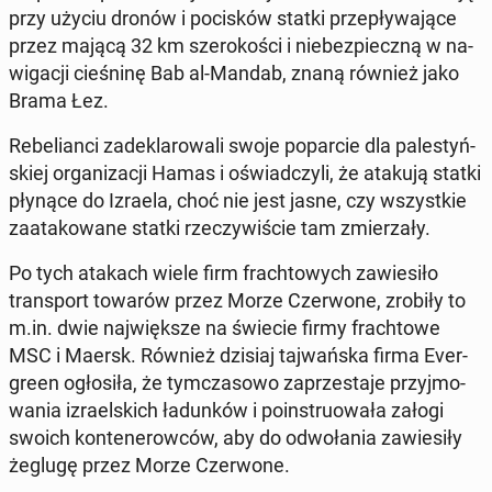
przy użyciu dronów i po­ci­sków statki prze­pły­wa­ją­ce
przez mającą 32 km sze­ro­ko­ści i nie­bez­piecz­ną w na­
wi­ga­cji cie­śni­nę Bab al-Mandab, znaną również jako
Brama Łez.
Re­be­lian­ci za­de­kla­ro­wa­li swoje po­par­cie dla pa­le­styń­
skiej or­ga­ni­za­cji Hamas i oświad­czy­li, że atakują statki
płynące do Izraela, choć nie jest jasne, czy wszyst­kie
za­ata­ko­wa­ne statki rze­czy­wi­ście tam zmie­rza­ły.
Po tych atakach wiele firm frach­to­wych za­wie­si­ło
trans­port towarów przez Morze Czer­wo­ne, zrobiły to
m.in. dwie naj­więk­sze na świecie firmy frach­to­we
MSC i Maersk. Również dzisiaj taj­wań­ska firma Ever­
gre­en ogło­si­ła, że tym­cza­so­wo za­prze­sta­je przyj­mo­
wa­nia izra­el­skich ła­dun­ków i po­in­stru­owa­ła załogi
swoich kon­te­ne­row­ców, aby do od­wo­ła­nia za­wie­si­ły
żeglugę przez Morze Czer­wo­ne.