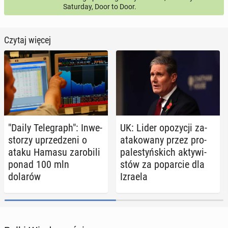
Saturday, Door to Door.
Czytaj więcej
"Daily Te­le­graph": In­we­
UK: Lider opo­zy­cji za­
sto­rzy uprze­dze­ni o
ata­ko­wa­ny przez pro­
ataku Hamasu za­ro­bi­li
pa­le­styń­skich ak­ty­wi­
ponad 100 mln
stów za po­par­cie dla
dolarów
Izraela