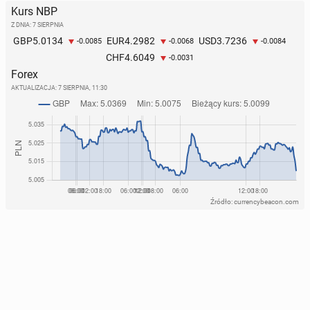
Kurs NBP
Z DNIA: 7 SIERPNIA
5.0134
4.2982
3.7236
GBP
EUR
USD
-0.0085
-0.0068
-0.0084
4.6049
CHF
-0.0031
Forex
AKTUALIZACJA:
7 SIERPNIA, 11:30
Źródło: currencybeacon.com