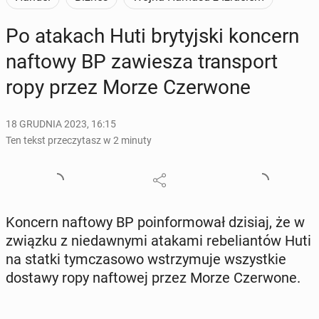
Po atakach Huti bry­tyj­ski koncern
naftowy BP za­wie­sza trans­port
ropy przez Morze Czer­wo­ne
18 GRUDNIA 2023, 16:15
Ten tekst przeczytasz w 2 minuty
Koncern naftowy BP po­in­for­mo­wał dzisiaj, że w
związku z nie­daw­ny­mi atakami re­be­lian­tów Huti
na statki tym­cza­so­wo wstrzy­mu­je wszyst­kie
dostawy ropy naf­to­wej przez Morze Czer­wo­ne.