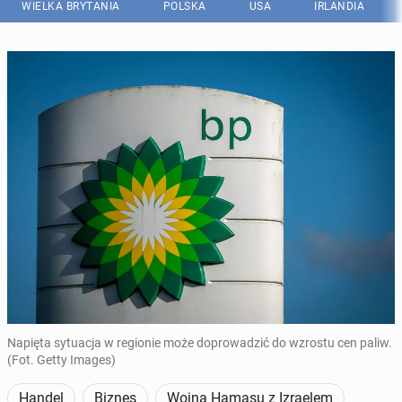
WIELKA BRYTANIA
POLSKA
USA
IRLANDIA
Napięta sytuacja w regionie może doprowadzić do wzrostu cen paliw.
(Fot. Getty Images)
Handel
Biznes
Wojna Hamasu z Izraelem