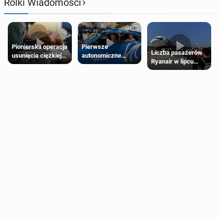
›
Rolki Wiadomości
Pierwsze
Pionierska operacja
Liczba pasażerów
autonomiczne
usunięcia ciężkiej
Ryanair w lipcu
Ubery pojawią się
wady wrodzonej
pobiła rekord
w Londynie jeszcze
płodu w łonie matki
tego lata