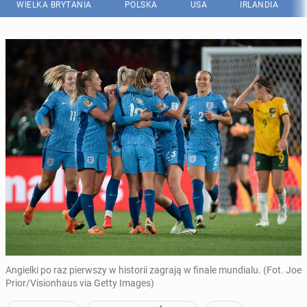
WIELKA BRYTANIA
POLSKA
USA
IRLANDIA
Angielki po raz pierwszy w historii zagrają w finale mundialu. (Fot. Joe
Prior/Visionhaus via Getty Images)