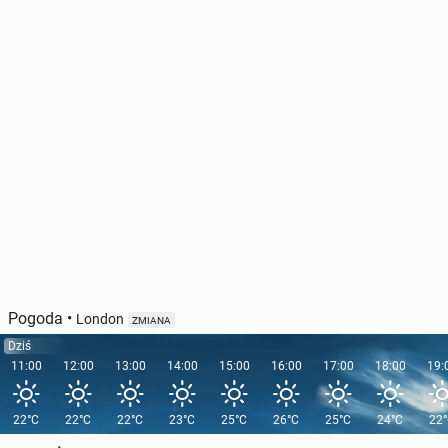
Pogoda
•
London
ZMIANA
Dziś
11:00
12:00
13:00
14:00
15:00
16:00
17:00
18:00
19:
22°C
22°C
22°C
23°C
25°C
26°C
25°C
24°C
22