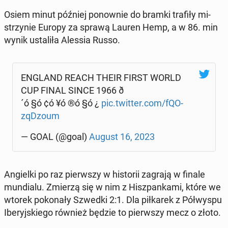
Osiem minut później po­now­nie do bramki trafiły mi­
strzy­nie Europy za sprawą Lauren Hemp, a w 86. min
wynik usta­li­ła Alessia Russo.
ENGLAND REACH THEIR FIRST WORLD
CUP FINAL SINCE 1966 ð
´ó §ó ¢ó ¥ó ®ó §ó ¿
pic.twitter.com/fQO­
zqDzo­um
— GOAL (@goal)
August 16, 2023
An­giel­ki po raz pierw­szy w hi­sto­rii zagrają w finale
mun­dia­lu. Zmierzą się w nim z Hisz­pan­ka­mi, które we
wtorek po­ko­na­ły Szwedki 2:1. Dla pił­ka­rek z Pół­wy­spu
Ibe­ryj­skie­go również będzie to pierw­szy mecz o złoto.