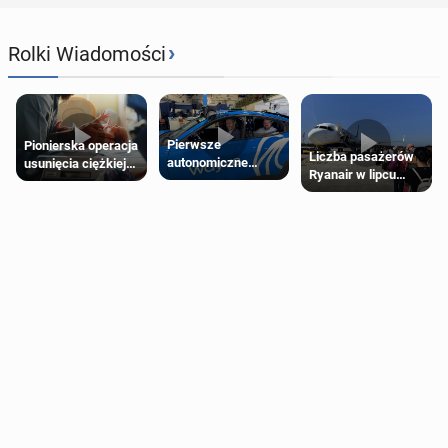
›
Rolki Wiadomości
Pierwsze
Pionierska operacja
Liczba pasażerów
autonomiczne
usunięcia ciężkiej
Ryanair w lipcu
Ubery pojawią się
wady wrodzonej
pobiła rekord
w Londynie jeszcze
płodu w łonie matki
tego lata