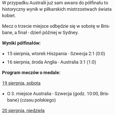
W przy­pad­ku Au­stra­lii już sam awans do pół­fi­na­łu to
hi­sto­rycz­ny wynik w pił­kar­skich mi­strzo­stwach świata
kobiet.
Mecz o trzecie miejsce od­bę­dzie się w sobotę w Bris­
ba­ne, a finał - dzień później w Sydney.
Wyniki pół­fi­na­łów:
15 sierp­nia, wtorek Hisz­pa­nia - Szwecja 2:1 (0:0)
16 sierp­nia, środa Anglia - Au­stra­lia 3:1 (1:0)
Program meczów o medale:
19 sierp­nia, sobota
O 3. miejsce Au­stra­lia - Szwecja (godz. 10:00, Bris­
ba­ne) (czasu pol­skie­go)
20 sierp­nia, nie­dzie­la