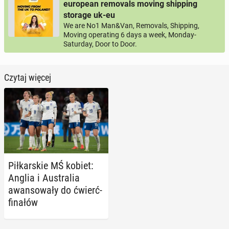
european removals moving shipping
storage uk-eu
We are No1 Man&Van, Removals, Shipping,
Moving operating 6 days a week, Monday-
Saturday, Door to Door.
Czytaj więcej
Pił­kar­skie MŚ kobiet:
Anglia i Au­stra­lia
awan­so­wa­ły do ćwierć­
fi­na­łów