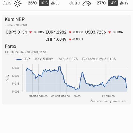
Dziś
Jutro
26°C
27°C
10°C
14°C
38
19
Kurs NBP
Z DNIA: 7 SIERPNIA
5.0134
4.2982
3.7236
GBP
EUR
USD
-0.0085
-0.0068
-0.0084
4.6049
CHF
-0.0031
Forex
AKTUALIZACJA:
7 SIERPNIA, 11:50
Źródło: currencybeacon.com