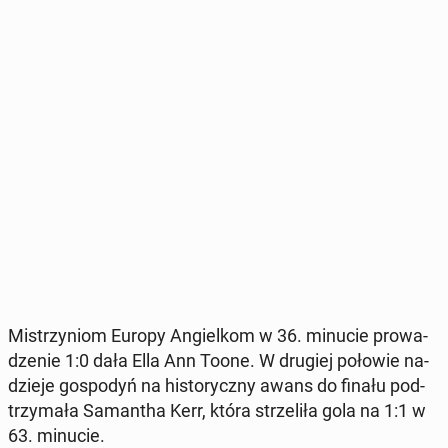
Mi­strzy­niom Europy An­giel­kom w 36. minucie pro­wa­
dze­nie 1:0 dała Ella Ann Toone. W drugiej połowie na­
dzie­je go­spo­dyń na hi­sto­rycz­ny awans do finału pod­
trzy­ma­ła Sa­man­tha Kerr, która strze­li­ła gola na 1:1 w
63. minucie.