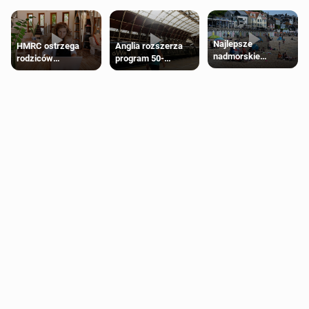
Najlepsze
HMRC ostrzega
Anglia rozszerza
nadmorskie
rodziców
program 50-
miasteczko blisko
pobierających Child
procentowych
Londynu
Benefit. Mogą być
zniżek kolejowych
zobowiązani do
na 18-latków
zwrotu zasiłku