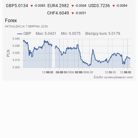
5.0134
4.2982
3.7236
GBP
EUR
USD
-0.0085
-0.0068
-0.0084
4.6049
CHF
-0.0031
Forex
AKTUALIZACJA:
7 SIERPNIA, 22:00
Źródło: currencybeacon.com