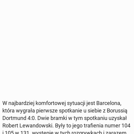
W naj­bar­dziej kom­for­to­wej sy­tu­acji jest Bar­ce­lo­na,
która wygrała pierw­sze spo­tka­nie u siebie z Bo­rus­sią
Do­rt­mund 4:0. Dwie bramki w tym spo­tka­niu uzyskał
Robert Le­wan­dow­ski. Były to jego tra­fie­nia numer 104
i 105 w 131. wy­stę­pie w tych roz­gryw­kach i zarazem