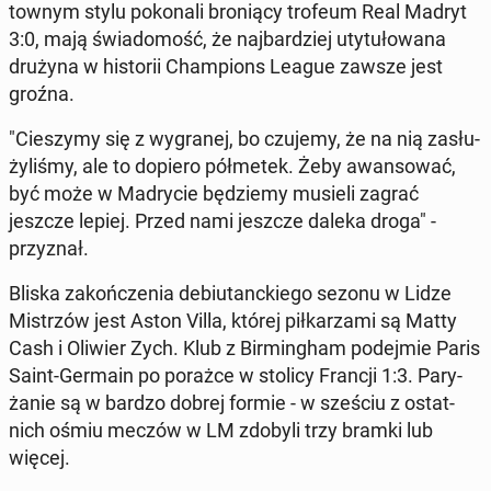
tow­nym stylu po­ko­na­li bro­nią­cy trofeum Real Madryt
3:0, mają świa­do­mość, że naj­bar­dziej uty­tu­ło­wa­na
drużyna w hi­sto­rii Cham­pions League zawsze jest
groźna.
"Cie­szy­my się z wy­gra­nej, bo czujemy, że na nią za­słu­
ży­li­śmy, ale to dopiero pół­me­tek. Żeby awan­so­wać,
być może w Ma­dry­cie bę­dzie­my musieli zagrać
jeszcze lepiej. Przed nami jeszcze daleka droga" -
przy­znał.
Bliska za­koń­cze­nia de­biu­tanc­kie­go sezonu w Lidze
Mi­strzów jest Aston Villa, której pił­ka­rza­mi są Matty
Cash i Oliwier Zych. Klub z Bir­ming­ham po­dej­mie Paris
Saint-Germain po porażce w stolicy Francji 1:3. Pa­ry­
ża­nie są w bardzo dobrej formie - w sześciu z ostat­
nich ośmiu meczów w LM zdobyli trzy bramki lub
więcej.