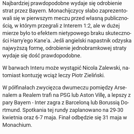
Naj­bar­dziej praw­do­po­dob­ne wydaje się od­ro­bie­nie
strat przez Bayern. Mo­na­chij­czy­cy słabo za­pre­zen­to­
wa­li się w pierw­szym meczu przed własną pu­blicz­no­
ścią, w którym prze­gra­li z Interem 1:2, ale w dużej
mierze było to efektem nie­ty­po­we­go braku sku­tecz­no­
ści Har­ry­'e­go Kane'a. Jeśli an­giel­ski na­past­nik odzyska
naj­wyż­szą formę, od­ro­bie­nie jed­no­bram­ko­wej straty
wydaje się dość praw­do­po­dob­ne.
W barwach Interu może wy­stą­pić Nicola Za­lew­ski, na­
to­miast kon­tu­zję wciąż leczy Piotr Zie­liń­ski.
W pół­fi­na­łach zwy­cięz­ca dwu­me­czu po­mię­dzy Ar­se­
na­lem a Realem trafi na PSG lub Aston Villę, a lepszy z
pary Bayern - Inter zagra z Bar­ce­lo­ną lub Bo­rus­sią Do­
rt­mund. Spo­tka­nia tej rundy za­pla­no­wa­no na 29-30
kwiet­nia oraz 6-7 maja. Finał od­bę­dzie się 31 maja w
Mo­na­chium.