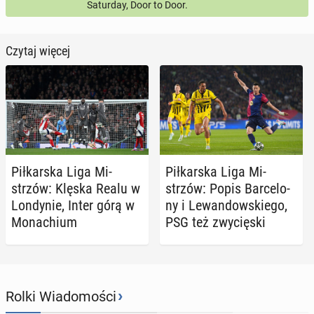
Saturday, Door to Door.
Czytaj więcej
Pił­kar­ska Liga Mi­
Pił­kar­ska Liga Mi­
strzów: Klęska Realu w
strzów: Popis Bar­ce­lo­
Lon­dy­nie, Inter górą w
ny i Le­wan­dow­skie­go,
Mo­na­chium
PSG też zwy­cię­ski
›
Rolki Wiadomości