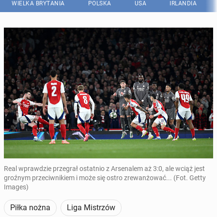
WIELKA BRYTANIA
POLSKA
USA
IRLANDIA
Real wprawdzie przegrał ostatnio z Arsenalem aż 3:0, ale wciąż jest
groźnym przeciwnikiem i może się ostro zrewanżować... (Fot. Getty
Images)
Piłka nożna
Liga Mistrzów