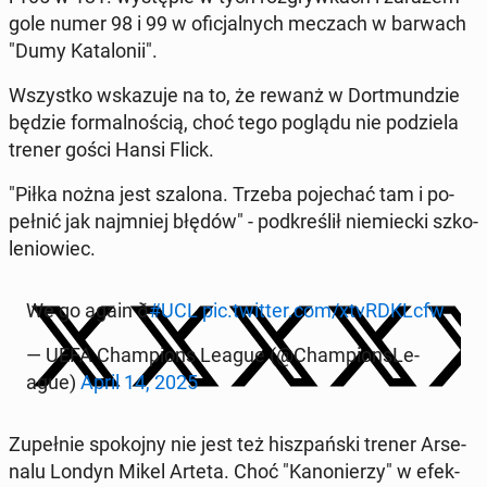
gole numer 98 i 99 w ofi­cjal­nych meczach w barwach
"Dumy Ka­ta­lo­nii".
Wszyst­ko wska­zu­je na to, że rewanż w Do­rt­mun­dzie
będzie for­mal­no­ścią, choć tego poglądu nie po­dzie­la
trener gości Hansi Flick.
"Piłka nożna jest szalona. Trzeba po­je­chać tam i po­
peł­nić jak naj­mniej błędów" - pod­kre­ślił nie­miec­ki szko­
le­nio­wiec.
We go again ð
#UCL
pic.twitter.com/xtvRD­KLcfw
— UEFA Cham­pions League (@Cham­pion­sLe­
ague)
April 14, 2025
Zu­peł­nie spo­koj­ny nie jest też hisz­pań­ski trener Ar­se­
na­lu Londyn Mikel Arteta. Choć "Ka­no­nie­rzy" w efek­