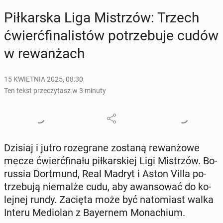
Pił­kar­ska Liga Mi­strzów: Trzech
ćwierć­fi­na­li­stów po­trze­bu­je cudów
w re­wan­żach
15 KWIETNIA 2025, 08:30
Ten tekst przeczytasz w 3 minuty
Dzisiaj i jutro ro­ze­gra­ne zostaną re­wan­żo­we
mecze ćwierć­fi­na­łu pił­kar­skiej Ligi Mi­strzów. Bo­
rus­sia Do­rt­mund, Real Madryt i Aston Villa po­
trze­bu­ją nie­mal­że cudu, aby awan­so­wać do ko­
lej­nej rundy. Zacięta może być na­to­miast walka
Interu Me­dio­lan z Bay­er­nem Mo­na­chium.