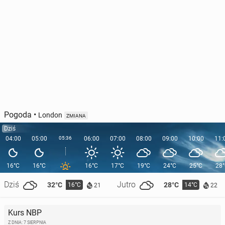
Pogoda
•
London
ZMIANA
Dziś
04:00
05:00
05:36
06:00
07:00
08:00
09:00
10:00
11:
16°C
16°C
16°C
17°C
19°C
24°C
25°C
28
Dziś
Jutro
32°C
28°C
16°C
14°C
21
22
Kurs NBP
Z DNIA: 7 SIERPNIA