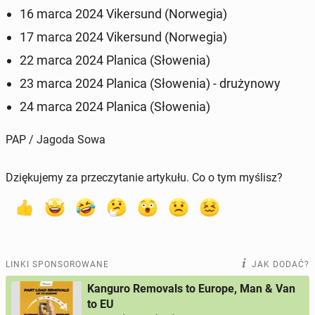
16 marca 2024 Vi­ker­sund (Nor­we­gia)
17 marca 2024 Vi­ker­sund (Nor­we­gia)
22 marca 2024 Planica (Sło­we­nia)
23 marca 2024 Planica (Sło­we­nia) - dru­ży­no­wy
24 marca 2024 Planica (Sło­we­nia)
PAP / Jagoda Sowa
Dziękujemy za przeczytanie artykułu. Co o tym myślisz?
LINKI SPONSOROWANE
JAK DODAĆ?
Kanguro Removals to Europe, Man & Van
to EU