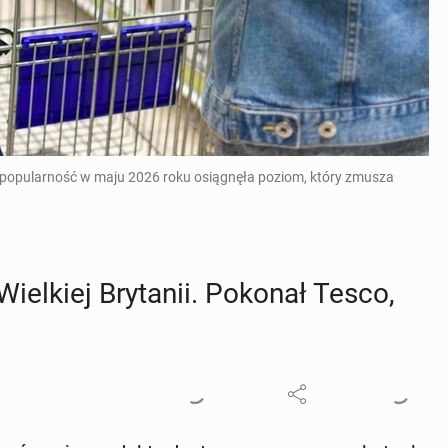
go popularność w maju 2026 roku osiągnęła poziom, który zmusza
Wiel­kiej Bry­ta­nii. Pokonał Tesco,