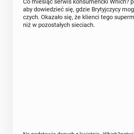
Co miesiąc serwis kon­su­menc­ki Which? po­r
aby do­wie­dzieć się, gdzie Bry­tyj­czy­cy mog
czych. Okazało się, że klienci tego su­per­
niż w po­zo­sta­łych sie­ciach.