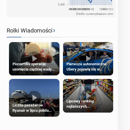
Źródło: currencybeacon.com
›
Rolki Wiadomości
Pierwsze autonomiczne
Pionierska operacja
Ubery pojawią się w
usunięcia ciężkiej wady
Londynie jeszcze tego
wrodzonej płodu w łonie
lata
matki
Lipcowy ranking
Liczba pasażerów
najtańszych
Ryanair w lipcu pobiła
supermarketów
rekord