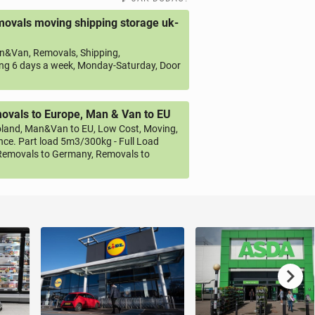
ovals moving shipping storage uk-
&Van, Removals, Shipping,
ng 6 days a week, Monday-Saturday, Door
vals to Europe, Man & Van to EU
land, Man&Van to EU, Low Cost, Moving,
ce. Part load 5m3/300kg - Full Load
emovals to Germany, Removals to