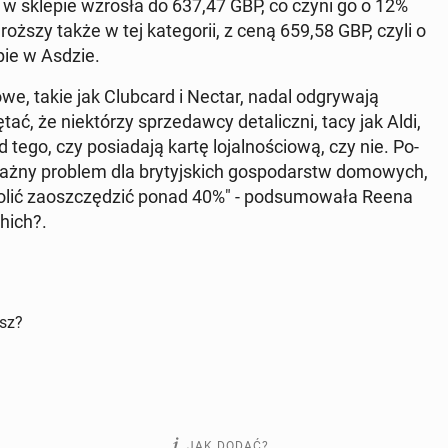
na w sklepie wzrosła do 637,47 GBP, co czyni go o 12%
roż­szy także w tej ka­te­go­rii, z ceną 659,58 GBP, czyli o
ie w Asdzie.
o­we, takie jak Club­card i Nectar, nadal od­gry­wa­ją
ć, że nie­któ­rzy sprze­daw­cy de­ta­licz­ni, tacy jak Aldi,
tego, czy po­sia­da­ją kartę lo­jal­no­ścio­wą, czy nie. Po­
ażny problem dla bry­tyj­skich go­spo­darstw do­mo­wych,
­lić za­osz­czę­dzić ponad 40%" - pod­su­mo­wa­ła Reena
Which?.
isz?
JAK DODAĆ?