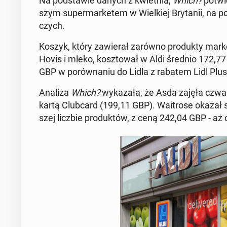
Na pod­sta­wie danych z kwiet­nia,
Which?
po­twie
szym su­per­mar­ke­tem w Wiel­kiej Bry­ta­nii, na 
czych.
Koszyk, który za­wie­rał zarówno pro­duk­ty mark
Hovis i mleko, kosz­to­wał w Aldi średnio 172,77
GBP w po­rów­na­niu do Lidla z rabatem Lidl Plus (
Analiza
Which?
wy­ka­za­ła, że ​​Asda zajęła czw
kartą Club­card (199,11 GBP). Wa­itro­se okazał s
szej liczbie pro­duk­tów, z ceną 242,04 GBP - a