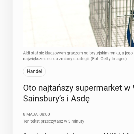
Aldi stał się kluczowym graczem na brytyjskim rynku, a je
największe sieci do zmiany strategii. (Fot. Getty Images)
Handel
Oto naj­tań­szy su­per­mar­ket w 
Sa­ins­bu­ry’s i Asdę
8 MAJA, 08:00
Ten tekst przeczytasz w 3 minuty