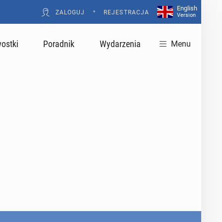
English
•
ZALOGUJ
REJESTRACJA
Version
ostki
Poradnik
Wydarzenia
Menu