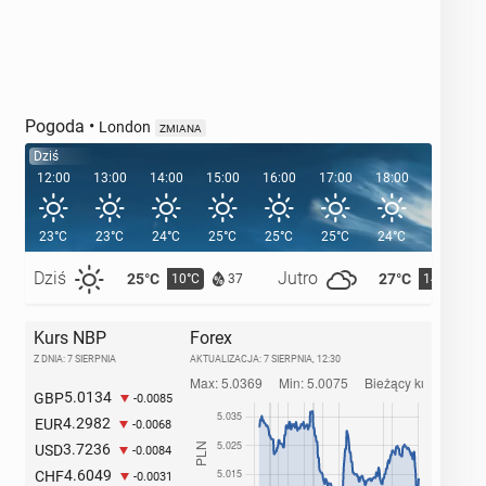
Pogoda
•
London
ZMIANA
Dziś
12:00
13:00
14:00
15:00
16:00
17:00
18:00
19:00
23°C
23°C
24°C
25°C
25°C
25°C
24°C
22°C
Dziś
Jutro
25°C
27°C
10°C
14°C
37
Kurs NBP
Forex
Z DNIA: 7 SIERPNIA
AKTUALIZACJA:
7 SIERPNIA, 12:30
5.0134
GBP
-0.0085
4.2982
EUR
-0.0068
3.7236
USD
-0.0084
4.6049
CHF
-0.0031