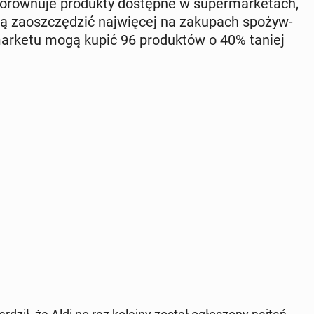
ów­nu­je pro­duk­ty do­stęp­ne w su­per­mar­ke­tach,
ą za­osz­czę­dzić naj­wię­cej na za­ku­pach spo­żyw­
mar­ke­tu mogą kupić 96 pro­duk­tów o 40% taniej