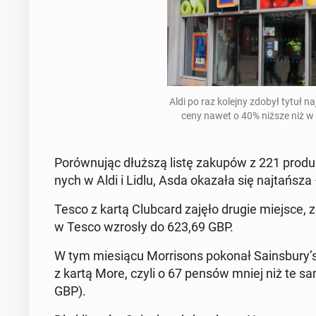
Aldi po raz kolejny zdobył tytuł naj­t
ceny nawet o 40% niższe niż w na
Po­rów­nu­jąc dłuższą listę zakupów z 221 pro­duk
nych w Aldi i Lidlu, Asda okazała się naj­tań­sz
Tesco z kartą Club­card zajęło drugie miejsce, 
w Tesco wzrosły do ​​623,69 GBP.
W tym mie­sią­cu Mor­ri­sons pokonał Sa­ins­bu­ry’s
z kartą More, czyli o 67 pensów mniej niż te sam
GBP).