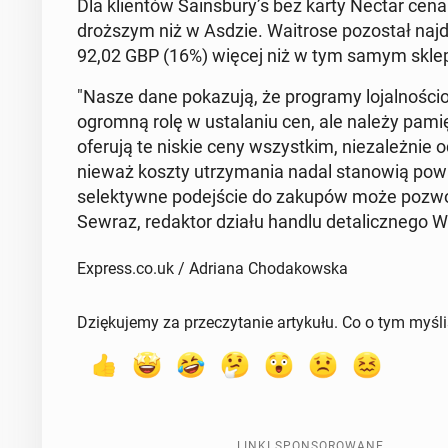
Dla klien­tów Sa­ins­bu­ry’s bez karty Nectar ce
droż­szym niż w Asdzie. Wa­itro­se po­zo­stał naj­d
92,02 GBP (16%) więcej niż w tym samym sklep
"Nasze dane po­ka­zu­ją, że pro­gra­my lo­jal­no­ści
ogromną rolę w usta­la­niu cen, ale należy pa­mię­ta
oferują te niskie ceny wszyst­kim, nie­za­leż­nie od 
nie­waż koszty utrzy­ma­nia nadal sta­no­wią pow
se­lek­tyw­ne po­dej­ście do zakupów może po­zwo
Sewraz, re­dak­tor działu handlu de­ta­licz­ne­go 
Express.co.uk / Adriana Chodakowska
Dziękujemy za przeczytanie artykułu. Co o tym myśl
LINKI SPONSOROWANE