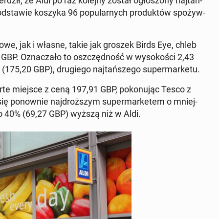
r­dził, że Aldi po raz kolejny został ogło­szo­ny naj­tań­
pod­sta­wie koszyka 96 po­pu­lar­nych pro­duk­tów spo­żyw­
owe, jak i własne, takie jak groszek Birds Eye, chleb
 GBP. Ozna­cza­ło to oszczęd­ność w wy­so­ko­ści 2,43
175,20 GBP), dru­gie­go naj­tań­sze­go su­per­mar­ke­tu.
arte miejsce z ceną 197,91 GBP, po­ko­nu­jąc Tesco z
ię po­now­nie naj­droż­szym su­per­mar­ke­tem o mniej­
ż o 40% (69,27 GBP) wyższą niż w Aldi.