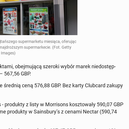
ań­sze­go su­per­mar­ke­tu mie­sią­ca, ofe­ru­jąc
j­droż­szym su­per­mar­ke­cie. (Fot. Getty
Images)
­ta­mi, obej­mu­ją­cą szeroki wybór marek nie­do­stęp­
a – 567,56 GBP.
ze średnią ceną 576,88 GBP. Bez karty Club­card zakupy
 - pro­duk­ty z listy w Mor­ri­sons kosz­to­wa­ły 590,07 GBP
e pro­duk­ty w Sa­ins­bu­ry’s z cenami Nectar (590,74