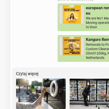
european rem
eu
We are No1 Man
Moving operati
to Door.
Kanguro Remo
Removals to Po
Custom Clearan
20m31200kg, R
Netherlands
Czytaj więcej