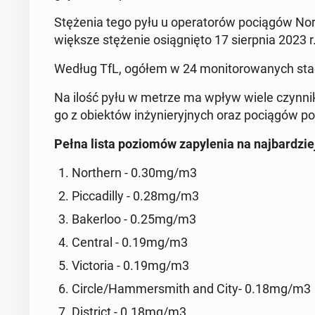
Stę­że­nia tego pyłu u ope­ra­to­rów po­cią­gów N
więk­sze stę­że­nie osią­gnię­to 17 sierp­nia 2023 r
Według TfL, ogółem w 24 mo­ni­to­ro­wa­nych sta
Na ilość pyłu w metrze ma wpływ wiele czyn­ni­k
go z obiek­tów in­ży­nie­ryj­nych oraz po­cią­gów p
Pełna lista po­zio­mów za­py­le­nia na naj­bar­dzi
Nor­thern - 0.30mg/m3
Pic­ca­dil­ly - 0.28mg/m3
Ba­ker­loo - 0.25mg/m3
Central - 0.19mg/m3
Vic­to­ria - 0.19mg/m3
Circle/Ham­mer­smith and City- 0.18mg/m3
Di­strict - 0.18mg/m3