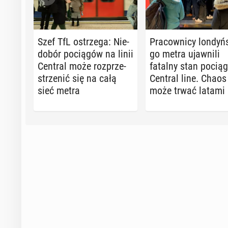
Szef TfL ostrze­ga: Nie­
Pra­cow­ni­cy lon­dyń­
do­bór po­cią­gów na linii
go metra ujaw­ni­li
Central może roz­prze­
fatalny stan po­cią­
strze­nić się na całą
Central line. Chaos
sieć metra
może trwać latami