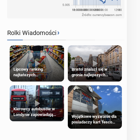
Źródło: currencybeacon.com
›
Rolki Wiadomości
Lipcowy ranking
Bristol znalazł się w
najtańszych
gronie najlepszych
supermarketów
kierunków podróży na
świecie
Kierowcy autobusów w
Londynie zapowiadają
Wyjątkowe wyzwanie dla
strajki
posiadaczy kart Tesco
Clubcard!