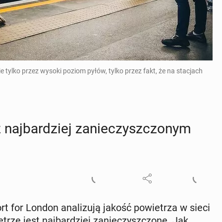
ie tylko przez wysoki poziom pyłów, tylko przez fakt, że na stacjach
 naj­bar­dziej za­nie­czysz­czo­nym
 for London ana­li­zu­ją jakość po­wie­trza w sieci
­trze jest naj­bar­dziej za­nie­czysz­czo­ne. Jak