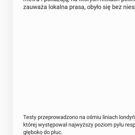
zauważa lokalna prasa, obyło się bez nie­sp
Testy prze­pro­wa­dzo­no na ośmiu liniach lon­dyń­
której wy­stę­po­wał naj­wyż­szy poziom pyłu re­spi
głęboko do płuc.