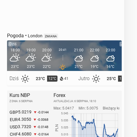
Pogoda
•
London
ZMIANA
Dziś
Jutro
18:00
19:00
20:00
20:41
21:00
22:00
23:00
00:00
23°C
23°C
22°C
21°C
19°C
16°C
16°C
Dziś
Jutro
23°C
25°C
12°C
13°C
41
Kurs NBP
Forex
Z DNIA: 6 SIERPNIA
AKTUALIZACJA:
6 SIERPNIA, 18:10
5.0219
GBP
-0.0144
4.3050
EUR
-0.0068
3.7320
USD
-0.0148
4.6080
CHF
-0.0164