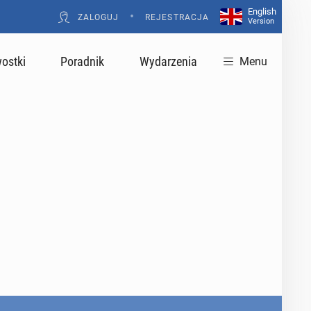
English
•
ZALOGUJ
REJESTRACJA
Version
ostki
Poradnik
Wydarzenia
Menu