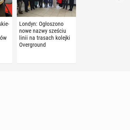
skie­
Londyn: Ogło­szo­no
nowe nazwy sześciu
gów
linii na trasach kolejki
Over­gro­und