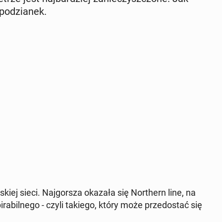
o­dzia­nek.
skiej sieci. Naj­gor­sza okazała się Nor­thern line, na
­ra­bil­ne­go - czyli takiego, który może prze­do­stać się