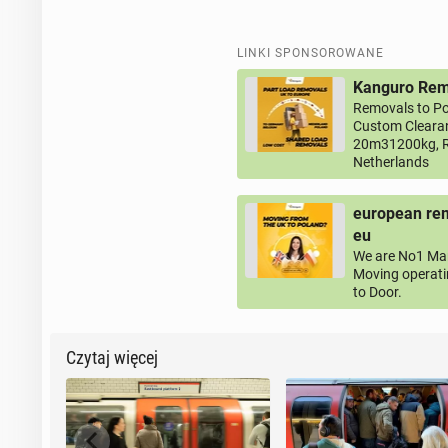
LINKI SPONSOROWANE
Kanguro Remo
Removals to Po
Custom Clearan
20m31200kg, R
Netherlands
european rem
eu
We are No1 Man
Moving operati
to Door.
Czytaj więcej