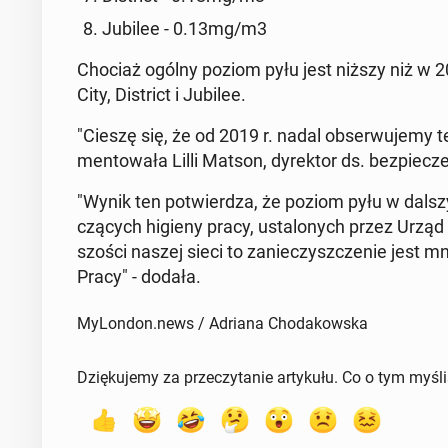
Jubilee - 0.13mg/m3
Chociaż ogólny poziom pyłu jest niższy niż w 20
City, Di­strict i Jubilee.
"Cieszę się, że od 2019 r. nadal ob­ser­wu­je­my
men­to­wa­ła Lilli Matson, dy­rek­tor ds. bez­pie­cz
"Wynik ten po­twier­dza, że poziom pyłu w dalszy
czą­cych higieny pracy, usta­lo­nych przez Urząd
szo­ści naszej sieci to za­nie­czysz­cze­nie jest mni
Pracy" - dodała.
MyLondon.news / Adriana Chodakowska
Dziękujemy za przeczytanie artykułu. Co o tym myśl