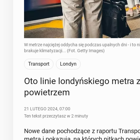
W metrze najciężej oddycha się podczas upalnych dni - i to n
brakuje klimatyzacji... (Fot. Getty Images)
Transport
Londyn
Oto linie lon­dyń­skie­go metra z
po­wie­trzem
21 LUTEGO 2024, 07:00
Ten tekst przeczytasz w 2 minuty
Nowe dane po­cho­dzą­ce z raportu Trans­port
metra i po­ka­zu­ją, na których nitkach po­wie