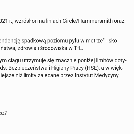
21 r., wzrósł on na liniach Circle/Ham­mer­smith oraz
 ten­den­cję spad­ko­wą poziomu pyłu w metrze" - sko­
eń­stwa, zdrowia i śro­do­wi­ska w TfL.
m ciągu utrzy­mu­je się znacz­nie poniżej limitów do­ty­
 ds. Bez­pie­czeń­stwa i Higieny Pracy (HSE), a w więk­
ej­sze niż limity za­le­ca­ne przez In­sty­tut Me­dy­cy­ny
isz?