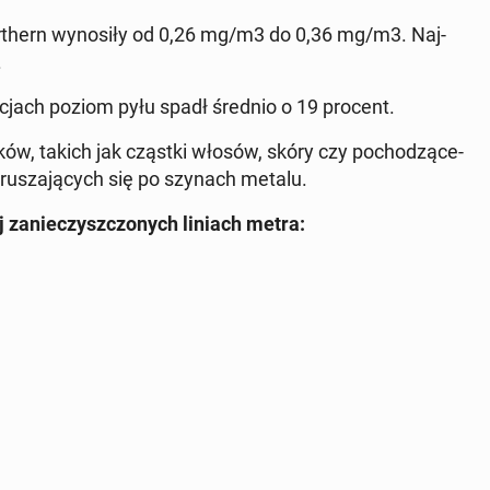
or­thern wy­no­si­ły od 0,26 mg/m3 do 0,36 mg/m3. Naj­
.
­cjach poziom pyłu spadł średnio o 19 procent.
ów, takich jak cząstki włosów, skóry czy po­cho­dzą­ce­
o­ru­sza­ją­cych się po szynach metalu.
ej za­nie­czysz­czo­nych liniach metra: