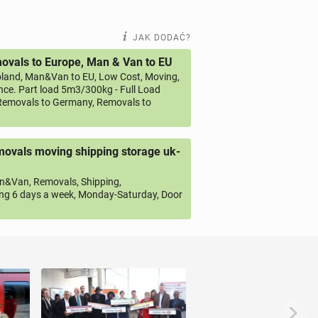
JAK DODAĆ?
vals to Europe, Man & Van to EU
land, Man&Van to EU, Low Cost, Moving,
ce. Part load 5m3/300kg - Full Load
emovals to Germany, Removals to
ovals moving shipping storage uk-
&Van, Removals, Shipping,
ng 6 days a week, Monday-Saturday, Door