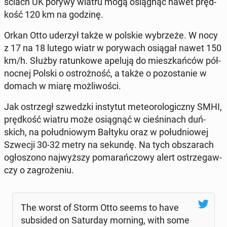
ściach UK porywy wiatru mogą osią­gnąć nawet pręd­
kość 120 km na godzinę.
Orkan Otto uderzył także w polskie wy­brze­że. W nocy
z 17 na 18 lutego wiatr w po­ry­wach osiągał nawet 150
km/h. Służby ra­tun­ko­we apelują do miesz­kań­ców pół­
noc­nej Polski o ostroż­ność, a także o po­zo­sta­nie w
domach w miarę moż­li­wo­ści.
Jak ostrzegł szwedz­ki in­sty­tut me­te­oro­lo­gicz­ny SMHI,
pręd­kość wiatru może osią­gnąć w cie­śni­nach duń­
skich, na po­łu­dnio­wym Bałtyku oraz w po­łu­dnio­wej
Szwecji 30-32 metry na sekundę. Na tych ob­sza­rach
ogło­szo­no naj­wyż­szy po­ma­rań­czo­wy alert ostrze­gaw­
czy o za­gro­że­niu.
The worst of Storm Otto seems to have
sub­si­ded on Sa­tur­day morning, with some