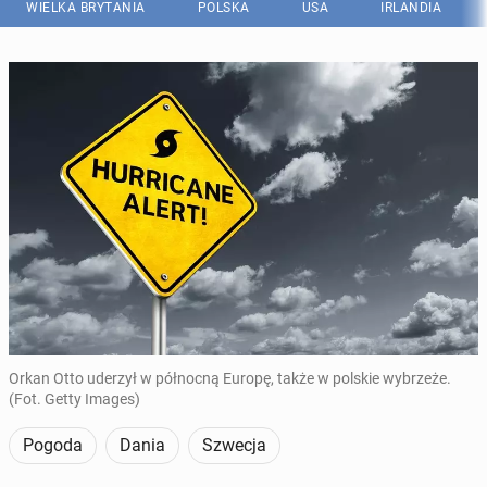
WIELKA BRYTANIA
POLSKA
USA
IRLANDIA
Orkan Otto uderzył w północną Europę, także w polskie wybrzeże.
(Fot. Getty Images)
Pogoda
Dania
Szwecja