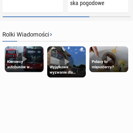
ska po­go­do­we
›
Rolki Wiadomości
Kierowcy
Polacy to
Wyjątkowe
autobusów w
mięsożercy?
wyzwanie dla
Londynie
posiadaczy kart
zapowiadają strajki
Tesco Clubcard!