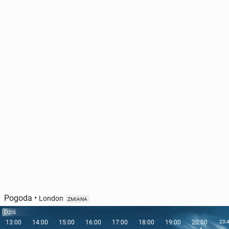
Pogoda
•
London
ZMIANA
Dziś
13:00
14:00
15:00
16:00
17:00
18:00
19:00
20:00
20: