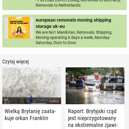
- Full Load 20m31200kg, Removals to Germany,
Removals to Netherlands
european removals moving shipping
storage uk-eu
We are No1 Man&Van, Removals, Shipping,
Moving operating 6 days a week, Monday-
Saturday, Door to Door.
Czytaj więcej
Wielką Bry­ta­nię za­ata­
Raport: Bry­tyj­ski rząd
ku­je orkan Fran­klin
jest nie­przy­go­to­wa­ny
na eks­tre­mal­ne zja­wi­