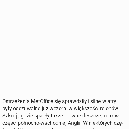
Ostrze­że­nia Me­tOf­fi­ce się spraw­dzi­ły i silne wiatry
były od­czu­wal­ne już wczoraj w więk­szo­ści rejonów
Szkocji, gdzie spadły także ulewne deszcze, oraz w
części pół­noc­no-wschod­niej Anglii. W nie­któ­rych czę­