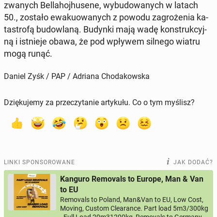
zwanych Bel­la­hoj­hu­se­ne, wy­bu­do­wa­nych w latach
50., zostało ewa­ku­owa­nych z powodu za­gro­że­nia ka­
ta­stro­fą bu­dow­la­ną. Budynki mają wadę kon­struk­cyj­
ną i ist­nie­je obawa, że pod wpływem silnego wiatru
mogą runąć.
Daniel Zyśk / PAP / Adriana Chodakowska
Dziękujemy za przeczytanie artykułu. Co o tym myślisz?
LINKI SPONSOROWANE
JAK DODAĆ?
Kanguro Removals to Europe, Man & Van
to EU
Removals to Poland, Man&Van to EU, Low Cost,
Moving, Custom Clearance. Part load 5m3/300kg