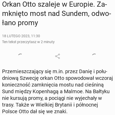
Orkan Otto szaleje w Europie. Za­
mknię­to most nad Sundem, od­wo­
ła­no promy
18 LUTEGO 2023, 11:30
Ten tekst przeczytasz w 2 minuty
Prze­miesz­cza­ją­cy się m.in. przez Danię i po­łu­
dnio­wą Szwecję orkan Otto spo­wo­do­wał wczoraj
ko­niecz­ność za­mknię­cia mostu nad cie­śni­ną
Sund między Ko­pen­ha­gą a Malmoe. Na Bałtyku
nie kursują promy, a pociągi nie wy­je­cha­ły w
trasy. Także w Wiel­kiej Bry­ta­nii i pół­noc­nej
Polsce Otto dał się we znaki.