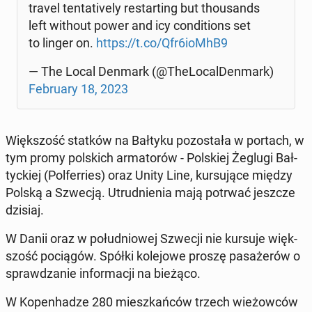
travel ten­ta­ti­ve­ly re­star­ting but tho­usands
left without power and icy con­di­tions set
to linger on.
https://t.co/Qfr6ioMhB9
— The Local Denmark (@The­Lo­cal­Den­mark)
Fe­bru­ary 18, 2023
Więk­szość statków na Bałtyku po­zo­sta­ła w portach, w
tym promy pol­skich ar­ma­to­rów - Pol­skiej Żeglugi Bał­
tyc­kiej (Po­lfer­ries) oraz Unity Line, kur­su­ją­ce między
Polską a Szwecją. Utrud­nie­nia mają potrwać jeszcze
dzisiaj.
W Danii oraz w po­łu­dnio­wej Szwecji nie kursuje więk­
szość po­cią­gów. Spółki ko­le­jo­we proszę pa­sa­że­rów o
spraw­dza­nie in­for­ma­cji na bieżąco.
W Ko­pen­ha­dze 280 miesz­kań­ców trzech wie­żow­ców