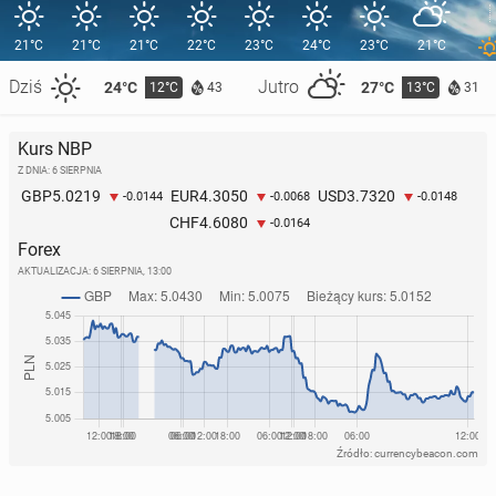
21°C
21°C
21°C
22°C
23°C
24°C
23°C
21°C
Dziś
Jutro
24°C
27°C
12°C
13°C
43
31
Kurs NBP
Z DNIA: 6 SIERPNIA
5.0219
4.3050
3.7320
GBP
EUR
USD
-0.0144
-0.0068
-0.0148
4.6080
CHF
-0.0164
Forex
AKTUALIZACJA:
6 SIERPNIA, 13:00
Źródło: currencybeacon.com