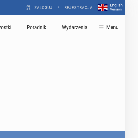
English
•
ZALOGUJ
REJESTRACJA
Version
ostki
Poradnik
Wydarzenia
Menu