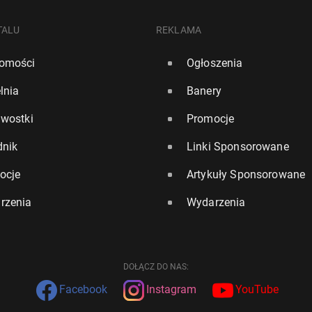
TALU
REKLAMA
omości
Ogłoszenia
lnia
Banery
awostki
Promocje
dnik
Linki Sponsorowane
ocje
Artykuły Sponsorowane
rzenia
Wydarzenia
DOŁĄCZ DO NAS:
Facebook
Instagram
YouTube