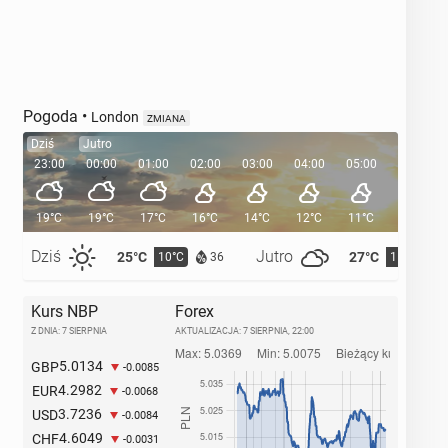
Pogoda
•
London
ZMIANA
Dziś
Jutro
23:00
00:00
01:00
02:00
03:00
04:00
05:00
05:35
19°C
19°C
17°C
16°C
14°C
12°C
11°C
Dziś
Jutro
25°C
27°C
10°C
11°C
36
Kurs NBP
Forex
Z DNIA: 7 SIERPNIA
AKTUALIZACJA:
7 SIERPNIA, 22:00
5.0134
GBP
-0.0085
4.2982
EUR
-0.0068
3.7236
USD
-0.0084
4.6049
CHF
-0.0031