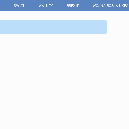
ŚWIAT
WALUTY
BREXIT
WOJNA ROSJA-UKRA