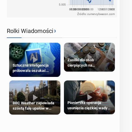
Źródło: currencybeacon.com
›
Rolki Wiadomości
Zasiłki dla osób
cierpiących na
Sztuczna inteligencja
schorzenia psychiczne
próbowała oszukać
człowieka
Pionierska operacja
BBC Weather zapowiada
usunięcia ciężkiej wady
szóstą falę upałów w
wrodzonej płodu w łonie
Londynie
matki