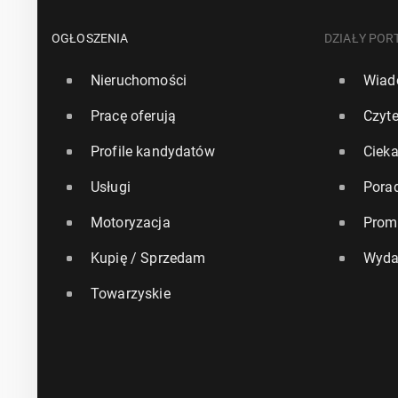
OGŁOSZENIA
DZIAŁY POR
Nieruchomości
Wiad
Pracę oferują
Czyte
Profile kandydatów
Ciek
Usługi
Pora
Motoryzacja
Prom
Kupię / Sprzedam
Wyda
Towarzyskie