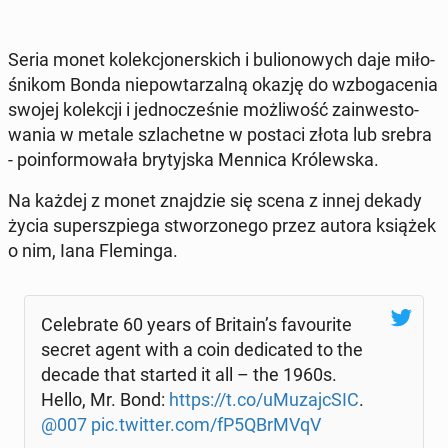
Seria monet ko­lek­cjo­ner­skich i bu­lio­no­wych daje mi­ło­
śni­kom Bonda nie­po­wta­rzal­ną okazję do wzbo­ga­ce­nia
swojej ko­lek­cji i jed­no­cze­śnie moż­li­wość za­in­we­sto­
wa­nia w metale szla­chet­ne w postaci złota lub srebra
- po­in­for­mo­wa­ła bry­tyj­ska Mennica Kró­lew­ska.
Na każdej z monet znaj­dzie się scena z innej dekady
życia su­per­sz­pie­ga stwo­rzo­ne­go przez autora książek
o nim, Iana Fle­min­ga.
Ce­le­bra­te 60 years of Britain’s fa­vo­uri­te
secret agent with a coin de­di­ca­ted to the
decade that started it all – the 1960s.
Hello, Mr. Bond:
https://t.co/uMu­zajc­SIC
.
@007
pic.twitter.com/fP5QBrMVqV