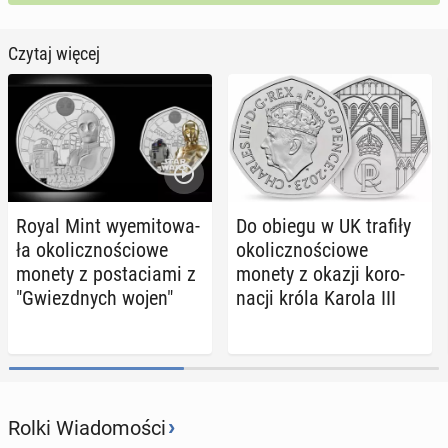
Czytaj więcej
Royal Mint wy­emi­to­wa­
Do obiegu w UK trafiły
ła oko­licz­no­ścio­we
oko­licz­no­ścio­we
monety z po­sta­cia­mi z
monety z okazji ko­ro­
"Gwiezd­nych wojen"
na­cji króla Karola III
›
Rolki Wiadomości