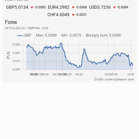
5.0134
4.2982
3.7236
GBP
EUR
USD
-0.0085
-0.0068
-0.0084
4.6049
CHF
-0.0031
Forex
AKTUALIZACJA:
7 SIERPNIA, 14:00
Źródło: currencybeacon.com