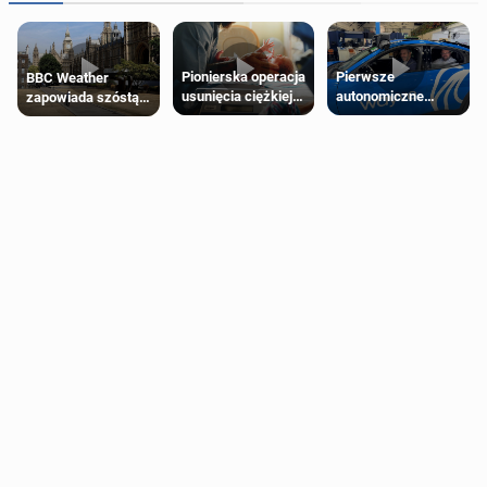
Pierwsze
Pionierska operacja
BBC Weather
autonomiczne
usunięcia ciężkiej
zapowiada szóstą
Ubery pojawią się
wady wrodzonej
falę upałów w
w Londynie jeszcze
płodu w łonie matki
Londynie
tego lata