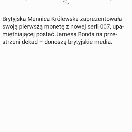
Bry­tyj­ska Mennica Kró­lew­ska za­pre­zen­to­wa­ła
swoją pierw­szą monetę z nowej serii 007, upa­
mięt­nia­ją­cej postać Jamesa Bonda na prze­
strze­ni dekad – donoszą bry­tyj­skie media.