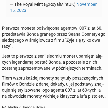
— The Royal Mint (@Roy­al­Min­tUK)
No­vem­ber
15, 2023
Pierw­sza moneta po­świę­co­na agen­to­wi 007 z lat 60.
przed­sta­wia Bonda granego przez Seana Con­ne­ry­'e­go
sie­dzą­ce­go w śmi­głow­cu z filmu "Żyje się tylko dwa
razy".
Jest to pierw­sza z serii siedmiu monet upa­mięt­nia­ją­
cych le­gen­dar­ną postać Bonda, a po­zo­sta­łe z nich
zostaną za­pre­zen­to­wa­ne w póź­niej­szych ter­mi­nach.
Tłem wzoru każdej monety są tytuły po­szcze­gól­nych
filmów o Bondzie z danej dekady, u jej pod­sta­wy znaj­
du­je się sty­li­zo­wa­ne logo agenta 007 z lat 60-tych, a
na ob­wo­dzie monety wid­nie­je kla­sycz­na lufa pi­sto­le­tu.
PA Media / Jagoda Sowa