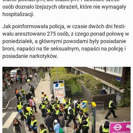
osób doznało lżej­szych obrażeń, które nie wy­ma­ga­ły
ho­spi­ta­li­za­cji.
Jak po­in­for­mo­wa­ła policja, w czasie dwóch dni fe­sti­
wa­lu aresz­to­wa­no 275 osób, z czego ponad połowę w
po­nie­dzia­łek, a głów­ny­mi po­wo­da­mi były po­sia­da­nie
broni, napaści na tle sek­su­al­nym, napaści na policję i
po­sia­da­nie nar­ko­ty­ków.