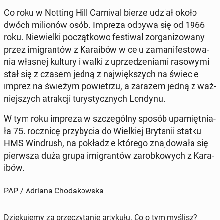
Co roku w Notting Hill Car­ni­val bierze udział około
dwóch mi­lio­nów osób. Impreza odbywa się od 1966
roku. Nie­wiel­ki po­cząt­ko­wo fe­sti­wal zor­ga­ni­zo­wa­ny
przez imi­gran­tów z Ka­ra­ibów w celu za­ma­ni­fe­sto­wa­
nia własnej kultury i walki z uprze­dze­nia­mi ra­so­wy­mi
stał się z czasem jedną z naj­więk­szych na świecie
imprez na świeżym po­wie­trzu, a zarazem jedną z waż­
niej­szych atrak­cji tu­ry­stycz­nych Londynu.
W tym roku impreza w szcze­gól­ny sposób upa­mięt­nia­
ła 75. rocz­ni­cę przy­by­cia do Wiel­kiej Bry­ta­nii statku
HMS Win­drush, na po­kła­dzie którego znaj­do­wa­ła się
pierw­sza duża grupa imi­gran­tów za­rob­ko­wych z Ka­ra­
ibów.
PAP / Adriana Chodakowska
Dziękujemy za przeczytanie artykułu. Co o tym myślisz?