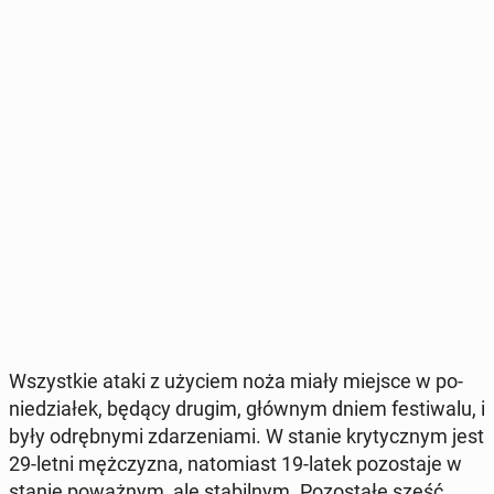
Wszyst­kie ataki z użyciem noża miały miejsce w po­
nie­dzia­łek, będący drugim, głównym dniem fe­sti­wa­lu, i
były od­ręb­ny­mi zda­rze­nia­mi. W stanie kry­tycz­nym jest
29-letni męż­czy­zna, na­to­miast 19-latek po­zo­sta­je w
stanie po­waż­nym, ale sta­bil­nym. Po­zo­sta­łe sześć