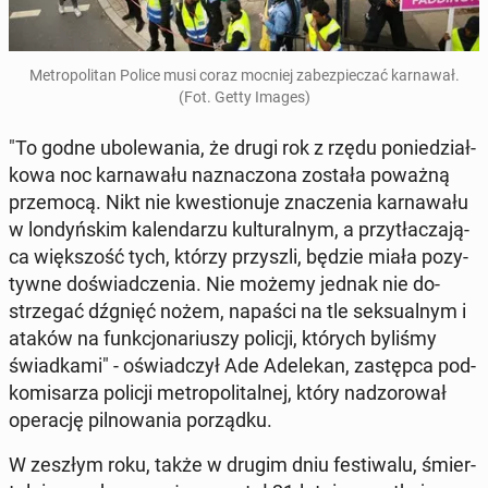
Me­tro­po­li­tan Police musi coraz mocniej za­bez­pie­czać kar­na­wał.
(Fot. Getty Images)
"To godne ubo­le­wa­nia, że drugi rok z rzędu po­nie­dział­
ko­wa noc kar­na­wa­łu na­zna­czo­na została poważną
prze­mo­cą. Nikt nie kwe­stio­nu­je zna­cze­nia kar­na­wa­łu
w lon­dyń­skim ka­len­da­rzu kul­tu­ral­nym, a przy­tła­cza­ją­
ca więk­szość tych, którzy przy­szli, będzie miała po­zy­
tyw­ne do­świad­cze­nia. Nie możemy jednak nie do­
strze­gać dźgnięć nożem, napaści na tle sek­su­al­nym i
ataków na funk­cjo­na­riu­szy policji, których byliśmy
świad­ka­mi" - oświad­czył Ade Ade­le­kan, za­stęp­ca pod­
ko­mi­sa­rza policji me­tro­po­li­tal­nej, który nad­zo­ro­wał
ope­ra­cję pil­no­wa­nia po­rząd­ku.
W zeszłym roku, także w drugim dniu fe­sti­wa­lu, śmier­