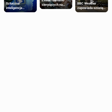
Zasiłki dla osób
Sztuczna
BBC Weather
cierpiących na
inteligencja
zapowiada szóstą
schorzenia
próbowała oszukać
falę upałów w
psychiczne
człowieka
Londynie