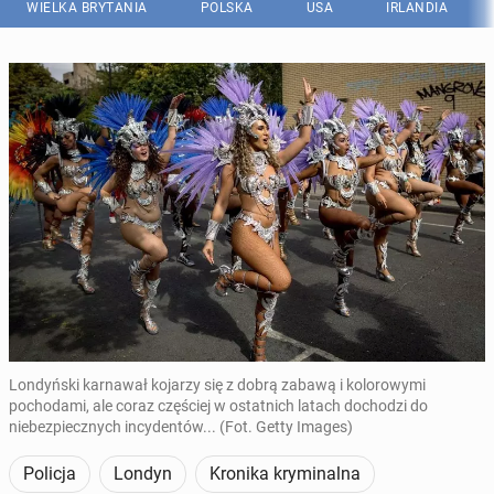
WIELKA BRYTANIA
POLSKA
USA
IRLANDIA
Londyński karnawał kojarzy się z dobrą zabawą i kolorowymi
pochodami, ale coraz częściej w ostatnich latach dochodzi do
niebezpiecznych incydentów... (Fot. Getty Images)
Policja
Londyn
Kronika kryminalna