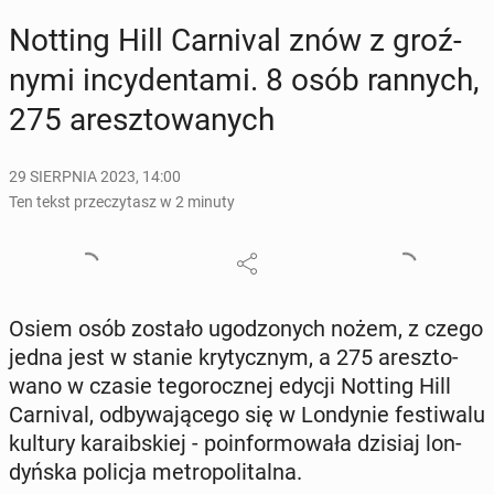
Notting Hill Car­ni­val znów z groź­
ny­mi in­cy­den­ta­mi. 8 osób rannych,
275 aresz­to­wa­nych
29 SIERPNIA 2023, 14:00
Ten tekst przeczytasz w 2 minuty
Osiem osób zostało ugo­dzo­nych nożem, z czego
jedna jest w stanie kry­tycz­nym, a 275 aresz­to­
wa­no w czasie te­go­rocz­nej edycji Notting Hill
Car­ni­val, od­by­wa­ją­ce­go się w Lon­dy­nie fe­sti­wa­lu
kultury ka­ra­ib­skiej - po­in­for­mo­wa­ła dzisiaj lon­
dyń­ska policja me­tro­po­li­tal­na.