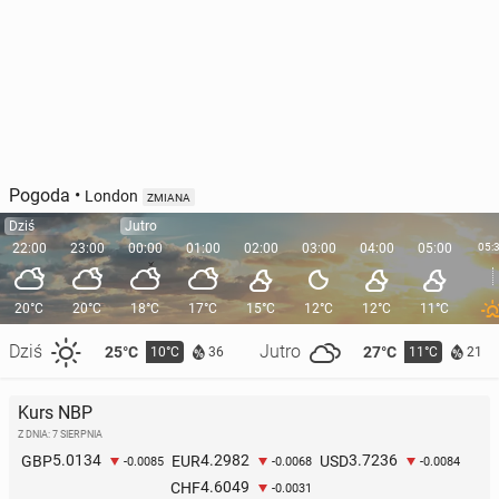
Pogoda
•
London
ZMIANA
Dziś
Jutro
22:00
23:00
00:00
01:00
02:00
03:00
04:00
05:00
05:
20°C
20°C
18°C
17°C
15°C
12°C
12°C
11°C
Dziś
Jutro
25°C
27°C
10°C
11°C
36
21
Kurs NBP
Z DNIA: 7 SIERPNIA
5.0134
4.2982
3.7236
GBP
EUR
USD
-0.0085
-0.0068
-0.0084
4.6049
CHF
-0.0031