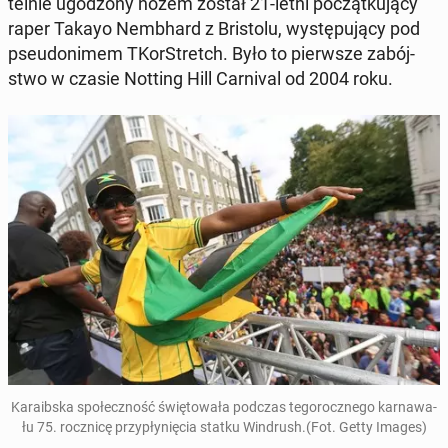
tel­nie ugo­dzo­ny nożem został 21-letni po­cząt­ku­ją­cy
raper Takayo Nem­bhard z Bri­sto­lu, wy­stę­pu­ją­cy pod
pseu­do­ni­mem TKor­Stretch. Było to pierw­sze za­bój­
stwo w czasie Notting Hill Car­ni­val od 2004 roku.
Ka­ra­ib­ska spo­łecz­ność świę­to­wa­ła podczas te­go­rocz­ne­go kar­na­wa­
łu 75. rocz­ni­cę przy­pły­nię­cia statku Win­drush.(Fot. Getty Images)