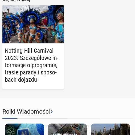
Notting Hill Car­ni­val
2023: Szcze­gó­ło­we in­
for­ma­cje o pro­gra­mie,
trasie parady i spo­so­
bach dojazdu
›
Rolki Wiadomości