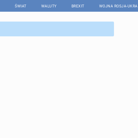
ŚWIAT
WALUTY
BREXIT
WOJNA ROSJA-UKRA