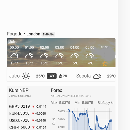
Pogoda
•
London
ZMIANA
Jutro
00:00
01:00
02:00
03:00
04:00
05:00
05:33
06:00
15°C
15°C
15°C
15°C
15°C
14°C
14°C
Jutro
Sobota
25°C
29°C
14°C
14°C
28
Kurs NBP
Forex
Z DNIA: 6 SIERPNIA
AKTUALIZACJA:
6 SIERPNIA, 23:10
5.0219
GBP
-0.0144
4.3050
EUR
-0.0068
3.7320
USD
-0.0148
4.6080
CHF
-0.0164