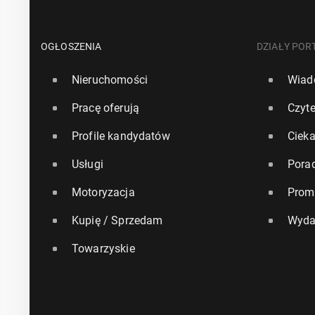
OGŁOSZENIA
DZIAŁY POR
Nieruchomości
Wiad
Pracę oferują
Czyte
Profile kandydatów
Ciek
Usługi
Pora
Motoryzacja
Prom
Kupię / Sprzedam
Wyda
Towarzyskie