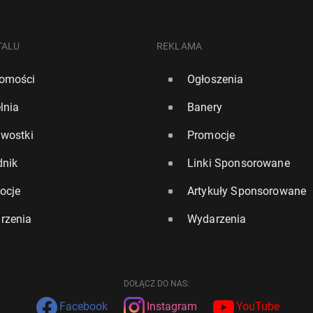
TALU
REKLAMA
omości
Ogłoszenia
lnia
Banery
awostki
Promocje
dnik
Linki Sponsorowane
ocje
Artykuły Sponsorowane
rzenia
Wydarzenia
DOŁĄCZ DO NAS:
Facebook
Instagram
YouTube