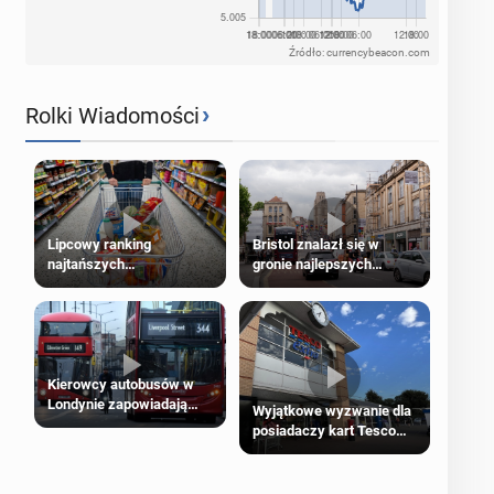
Źródło: currencybeacon.com
›
Rolki Wiadomości
Lipcowy ranking
Bristol znalazł się w
najtańszych
gronie najlepszych
supermarketów
kierunków podróży na
świecie
Kierowcy autobusów w
Londynie zapowiadają
Wyjątkowe wyzwanie dla
strajki
posiadaczy kart Tesco
Clubcard!