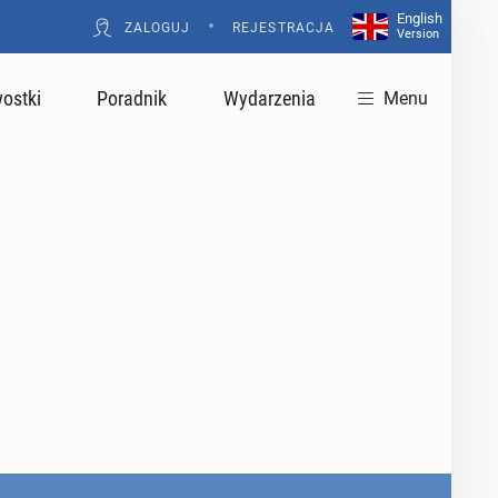
English
•
ZALOGUJ
REJESTRACJA
Version
ostki
Poradnik
Wydarzenia
Menu