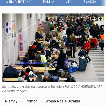
WIELKA BRYTANIA
POLSKA
USA
IRLANDIA
Uchodźcy z Ukrainy na dworcu w Berlinie. (Fot. ODD ANDERSEN/AFP
via Getty Images)
Niemcy
Pomoc
Wojna Rosja-Ukraina