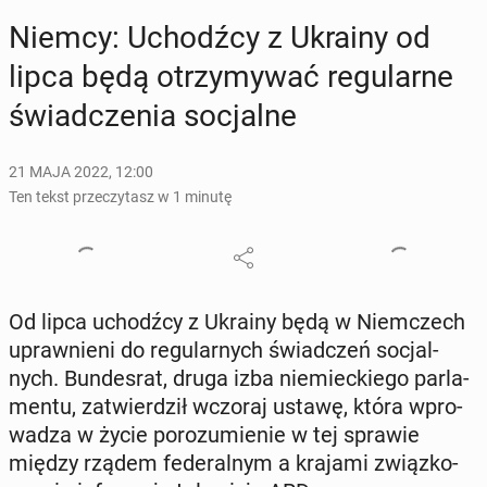
Niemcy: Uchodź­cy z Ukrainy od
lipca będą otrzy­my­wać re­gu­lar­ne
świad­cze­nia so­cjal­ne
21 MAJA 2022, 12:00
Ten tekst przeczytasz w 1 minutę
Od lipca uchodź­cy z Ukrainy będą w Niem­czech
upraw­nie­ni do re­gu­lar­nych świad­czeń so­cjal­
nych. Bun­de­srat, druga izba nie­miec­kie­go par­la­
men­tu, za­twier­dził wczoraj ustawę, która wpro­
wa­dza w życie po­ro­zu­mie­nie w tej sprawie
między rządem fe­de­ral­nym a krajami związ­ko­