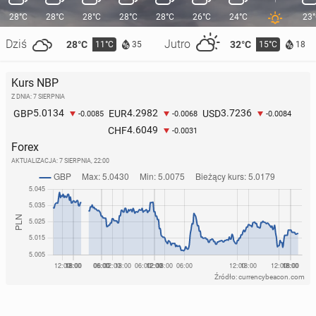
28°C
28°C
28°C
28°C
28°C
26°C
24°C
23
Dziś
Jutro
28°C
32°C
11°C
15°C
35
18
Kurs NBP
Z DNIA: 7 SIERPNIA
5.0134
4.2982
3.7236
GBP
EUR
USD
-0.0085
-0.0068
-0.0084
4.6049
CHF
-0.0031
Forex
AKTUALIZACJA:
7 SIERPNIA, 22:00
Źródło: currencybeacon.com