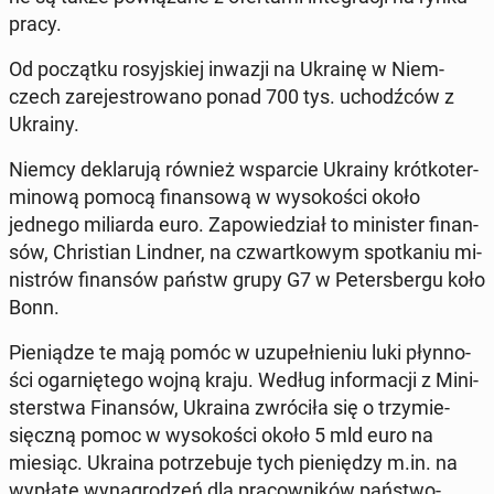
pracy.
Od po­cząt­ku ro­syj­skiej inwazji na Ukrainę w Niem­
czech za­re­je­stro­wa­no ponad 700 tys. uchodź­ców z
Ukrainy.
Niemcy de­kla­ru­ją również wspar­cie Ukrainy krót­ko­ter­
mi­no­wą pomocą fi­nan­so­wą w wy­so­ko­ści około
jednego mi­liar­da euro. Za­po­wie­dział to mi­ni­ster fi­nan­
sów, Chri­stian Lindner, na czwart­ko­wym spo­tka­niu mi­
ni­strów fi­nan­sów państw grupy G7 w Pe­ters­ber­gu koło
Bonn.
Pie­nią­dze te mają pomóc w uzu­peł­nie­niu luki płyn­no­
ści ogar­nię­te­go wojną kraju. Według in­for­ma­cji z Mi­ni­
ster­stwa Fi­nan­sów, Ukraina zwró­ci­ła się o trzy­mie­
sięcz­ną pomoc w wy­so­ko­ści około 5 mld euro na
miesiąc. Ukraina po­trze­bu­je tych pie­nię­dzy m.in. na
wypłatę wy­na­gro­dzeń dla pra­cow­ni­ków pań­stwo­