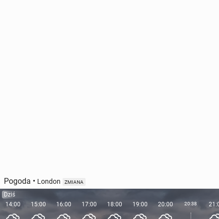
Pogoda
•
London
ZMIANA
Dziś
14:00
15:00
16:00
17:00
18:00
19:00
20:00
20:38
21: