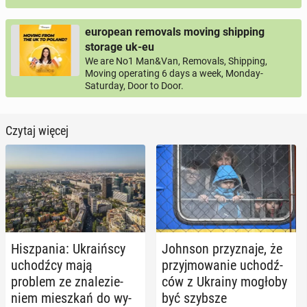
european removals moving shipping
storage uk-eu
We are No1 Man&Van, Removals, Shipping,
Moving operating 6 days a week, Monday-
Saturday, Door to Door.
Czytaj więcej
Hisz­pa­nia: Ukra­iń­scy
Johnson przy­zna­je, że
uchodź­cy mają
przyj­mo­wa­nie uchodź­
problem ze zna­le­zie­
ców z Ukrainy mogłoby
niem miesz­kań do wy­
być szybsze