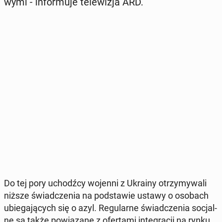
wy­mi - in­for­mu­je te­le­wi­zja ARD.
Do tej pory uchodź­cy wojenni z Ukrainy otrzy­my­wa­li
niższe świad­cze­nia na pod­sta­wie ustawy o osobach
ubie­ga­ją­cych się o azyl. Re­gu­lar­ne świad­cze­nia so­cjal­
ne są także po­wią­za­ne z ofer­ta­mi in­te­gra­cji na rynku