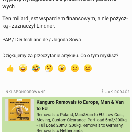
wych.
Ten miliard jest wspar­ciem fi­nan­so­wym, a nie po­życz­
ką - za­zna­czył Lindner.
PAP / Deutschland.de / Jagoda Sowa
Dziękujemy za przeczytanie artykułu. Co o tym myślisz?
LINKI SPONSOROWANE
JAK DODAĆ?
Kanguro Removals to Europe, Man & Van
to EU
Removals to Poland, Man&Van to EU, Low Cost,
Moving, Custom Clearance. Part load 5m3/300kg
- Full Load 20m31200kg, Removals to Germany,
Removals to Netherlands