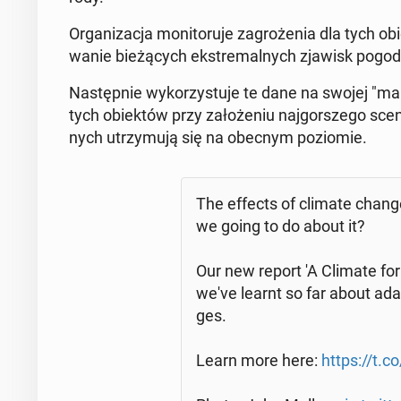
Or­ga­ni­za­cja mo­ni­to­ru­je za­gro­że­nia dla tyc
wa­nie bie­żą­cych eks­tre­mal­nych zjawisk po­go­
Na­stęp­nie wy­ko­rzy­stu­je te dane na swojej "ma
tych obiek­tów przy za­ło­że­niu naj­gor­sze­go sce
nych utrzy­mu­ją się na obecnym po­zio­mie.
The effects of climate change
we going to do about it?
Our new report 'A Climate for
we've learnt so far about ad­ap
ges.
Learn more here:
https://t.c