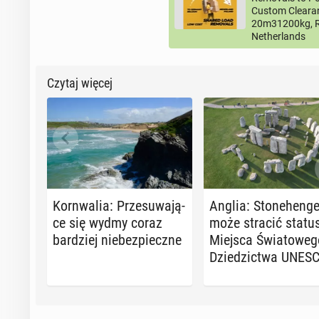
Custom Clearan
20m31200kg, R
Netherlands
Czytaj więcej
Korn­wa­lia: Prze­su­wa­ją­
Anglia: Sto­ne­hen­g
ce się wydmy coraz
może stracić statu
bar­dziej nie­bez­piecz­ne
Miejsca Świa­to­we­
Dzie­dzic­twa UNES