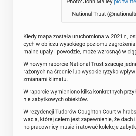
Photo: John Malley
pic.twit
— Na­tio­nal Trust (@na­tio­nal­
Kiedy mapa została uru­cho­mio­na w 2021 r., osza­
cych w obliczu wy­so­kie­go poziomu za­gro­że­nia
mal­ne upały i po­wo­dzie, może wzro­snąć w ciągu
W nowym ra­por­cie Na­tio­nal Trust szacuje jed
ra­żo­nych na średnie lub wysokie ryzyko wpływu
zmia­na­mi klimatu.
W ra­por­cie wy­mie­nio­no kilka kon­kret­nych przy
nie za­byt­ko­wych obiek­tów.
W re­zy­den­cji Tudorów Co­ugh­ton Court w hrab­st
wa­cja, której celem jest za­pew­nie­nie, że dach
no pra­cow­ni­cy musieli ratować ko­lek­cje za­byt­