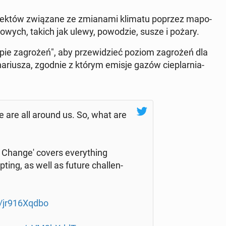
h obiek­tów zwią­za­ne ze zmia­na­mi klimatu poprzez ma­po­
do­wych, takich jak ulewy, po­wo­dzie, susze i pożary.
pie za­gro­żeń", aby prze­wi­dzieć poziom za­gro­żeń dla
­na­riu­sza, zgodnie z którym emisje gazów cie­plar­nia­
 are all around us. So, what are
 Change' covers eve­ry­thing
­ting, as well as future chal­len­
o/jr916Xqdbo