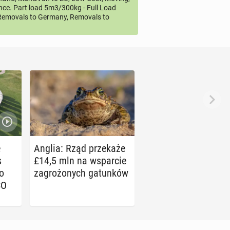
ce. Part load 5m3/300kg - Full Load
emovals to Germany, Removals to
e
Anglia: Rząd prze­ka­że
s
£14,5 mln na wspar­cie
go
za­gro­żo­nych ga­tun­ków
CO