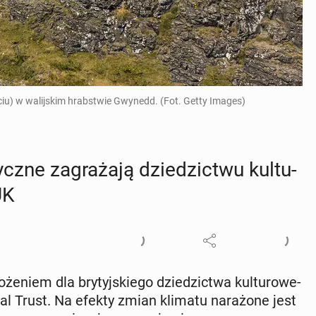
jęciu) w walijskim hrabstwie Gwynedd. (Fot. Getty Images)
cz­ne za­gra­ża­ją dzie­dzic­twu kul­tu­
UK
e­niem dla bry­tyj­skie­go dzie­dzic­twa kul­tu­ro­we­
o­nal Trust. Na efekty zmian klimatu na­ra­żo­ne jest