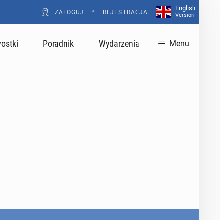
English
•
ZALOGUJ
REJESTRACJA
Version
ostki
Poradnik
Wydarzenia
Menu