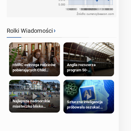
Źródło: currencybeacon.com
›
Rolki Wiadomości
HMRC ostrzega rodziców
Anglia rozszerza
pobierających Child
program 50-
Benefit. Mogą być
procentowych zniżek
zobowiązani do zwrotu
kolejowych na 18-latków
zasiłku
Najlepsze nadmorskie
Sztuczna inteligencja
miasteczko blisko
próbowała oszukać
Londynu
człowieka