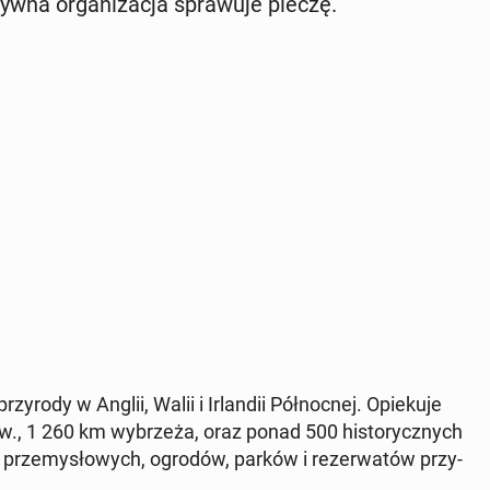
w­na or­ga­ni­za­cja spra­wu­je pieczę.
­ro­dy w Anglii, Walii i Ir­lan­dii Pół­noc­nej. Opie­ku­je
w., 1 260 km wy­brze­ża, oraz ponad 500 hi­sto­rycz­nych
 prze­my­sło­wych, ogrodów, parków i re­zer­wa­tów przy­