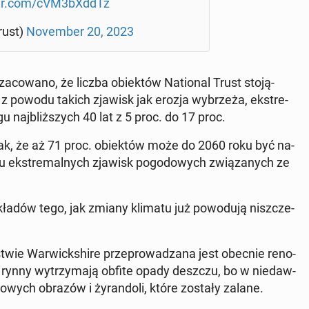
ter.com/cVM3bXddTz
trust)
No­vem­ber 20, 2023
co­wa­no, że liczba obiek­tów Na­tio­nal Trust sto­ją­
 z powodu takich zjawisk jak erozja wy­brze­ża, eks­tre­
 naj­bliż­szych 40 lat z 5 proc. do 17 proc.
nak, że aż 71 proc. obiek­tów może do 2060 roku być na­
 eks­tre­mal­nych zjawisk po­go­do­wych zwią­za­nych ze
­kła­dów tego, jak zmiany klimatu już po­wo­du­ją nisz­cze­
wie War­wick­shi­re prze­pro­wa­dza­na jest obecnie re­no­
 i rynny wy­trzy­ma­ją obfite opady deszczu, bo w nie­daw­
ko­wych obrazów i ży­ran­do­li, które zostały zalane.