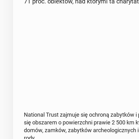
71 proc. obiek­tów, nad którymi ta cha­ry­ta­ty
Na­tio­nal Trust zajmuje się ochroną za­byt­ków i przy
się ob­sza­rem o po­wierzch­ni prawie 2 500 km k
domów, zamków, za­byt­ków ar­che­olo­gicz­nych i
ro­dy.