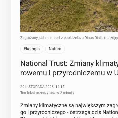
Zagrożóny jest m.in. fort z epoki żelaza Dinas Dinlle (na zd
Ekologia
Natura
Na­tio­nal Trust: Zmiany kli­ma­ty
ro­we­mu i przy­rod­ni­cze­mu w 
20 LISTOPADA 2023, 16:15
Ten tekst przeczytasz w 2 minuty
Zmiany kli­ma­tycz­ne są naj­więk­szym za­gro­ż
go i przy­rod­ni­cze­go - ostrze­ga dziś Na­ti