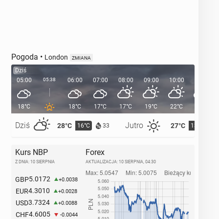
Pogoda
•
London
ZMIANA
Dziś
05:00
05:38
06:00
07:00
08:00
09:00
10:00
11:00
18°C
18°C
17°C
17°C
19°C
22°C
24°C
Dziś
Jutro
28°C
27°C
16°C
13°C
33
Kurs NBP
Forex
Z DNIA: 10 SIERPNIA
AKTUALIZACJA:
10 SIERPNIA, 04:30
5.0172
GBP
+0.0038
4.3010
EUR
+0.0028
3.7324
USD
+0.0088
4.6005
CHF
-0.0044