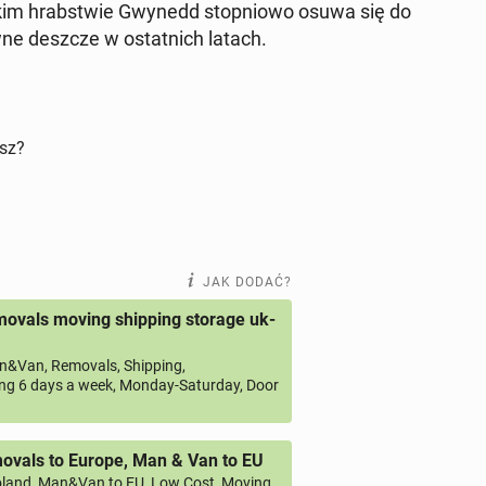
j­skim hrab­stwie Gwynedd stop­nio­wo osuwa się do
wne deszcze w ostat­nich latach.
isz?
JAK DODAĆ?
ovals moving shipping storage uk-
&Van, Removals, Shipping,
ng 6 days a week, Monday-Saturday, Door
vals to Europe, Man & Van to EU
land, Man&Van to EU, Low Cost, Moving,