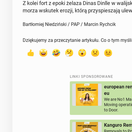
Z kolei fort z epoki żelaza Dinas Dinlle w wa­li
morza wskutek erozji, którą przy­spie­sza­ją ule
Bartłomiej Niedziński / PAP / Marcin Rychcik
Dziękujemy za przeczytanie artykułu. Co o tym myśl
LINKI SPONSOROWANE
european rem
eu
We are No1 Man
Moving operati
to Door.
Kanguro Remo
Removals to Po