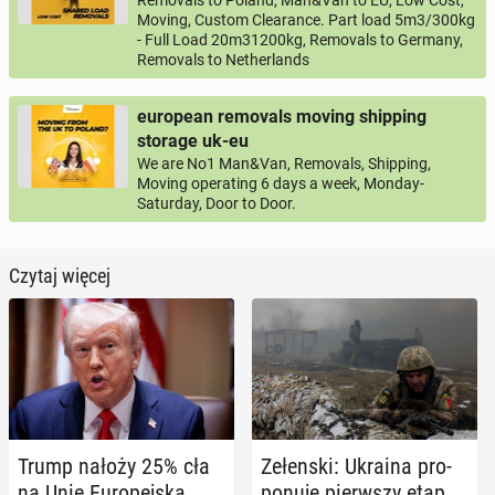
Removals to Poland, Man&Van to EU, Low Cost,
Moving, Custom Clearance. Part load 5m3/300kg
- Full Load 20m31200kg, Removals to Germany,
Removals to Netherlands
european removals moving shipping
storage uk-eu
We are No1 Man&Van, Removals, Shipping,
Moving operating 6 days a week, Monday-
Saturday, Door to Door.
Czytaj więcej
Trump nałoży 25% cła
Ze­łen­ski: Ukraina pro­
na Unię Eu­ro­pej­ską,
po­nu­je pierw­szy etap