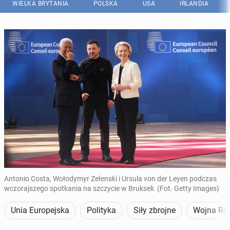
WIELKA BRYTANIA
POLSKA
USA
IRLANDIA
Antonio Costa, Wołodymyr Zełenski i Ursula von der Leyen podczas
wczorajszego spotkania na szczycie w Brukseli. (Fot. Getty Images)
Unia Europejska
Polityka
Siły zbrojne
Wojna Ros