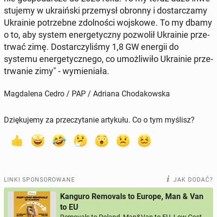
stu­je­my w ukra­iń­ski prze­mysł obronny i do­star­cza­my
Ukra­inie po­trzeb­ne zdol­no­ści woj­sko­we. To my dbamy
o to, aby system ener­ge­tycz­ny po­zwo­lił Ukra­inie prze­
trwać zimę. Do­star­czy­li­śmy 1,8 GW energii do
systemu ener­ge­tycz­ne­go, co umoż­li­wi­ło Ukra­inie prze­
trwa­nie zimy" - wy­mie­nia­ła.
Magdalena Cedro / PAP / Adriana Chodakowska
Dziękujemy za przeczytanie artykułu. Co o tym myślisz?
LINKI SPONSOROWANE
JAK DODAĆ?
Kanguro Removals to Europe, Man & Van
to EU