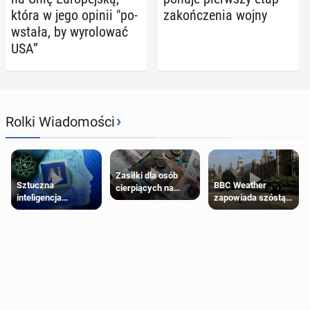
która w jego opinii "po­
za­koń­cze­nia wojny
wsta­ła, by wy­ro­lo­wać
USA”
›
Rolki Wiadomości
Zasiłki dla osób
Sztuczna
BBC Weather
cierpiących na
inteligencja
zapowiada szóstą
schorzenia
próbowała oszukać
falę upałów w
psychiczne
człowieka
Londynie