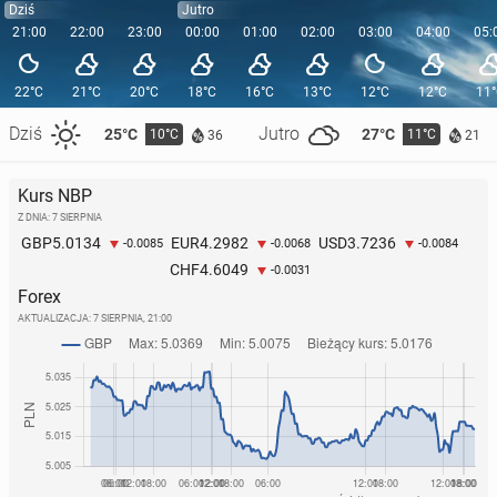
Dziś
Jutro
21:00
22:00
23:00
00:00
01:00
02:00
03:00
04:00
05:
22°C
21°C
20°C
18°C
16°C
13°C
12°C
12°C
11
Dziś
Jutro
25°C
27°C
10°C
11°C
36
21
Kurs NBP
Z DNIA: 7 SIERPNIA
5.0134
4.2982
3.7236
GBP
EUR
USD
-0.0085
-0.0068
-0.0084
4.6049
CHF
-0.0031
Forex
AKTUALIZACJA:
7 SIERPNIA, 21:00