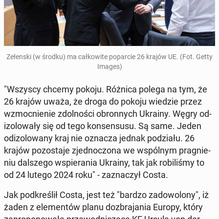
Ze­łen­ski (w środku) ma cał­ko­wi­te po­par­cie 26 krajów UE. (Fot. Getty
Images)
"Wszyscy chcemy pokoju. Różnica polega na tym, że
26 krajów uważa, że droga do pokoju wiedzie przez
wzmoc­nie­nie zdol­no­ści obron­nych Ukrainy. Węgry od­
izo­lo­wa­ły się od tego kon­sen­su­su. Są same. Jeden
od­izo­lo­wa­ny kraj nie oznacza jednak po­dzia­łu. 26
krajów po­zo­sta­je zjed­no­czo­na we wspól­nym pra­gnie­
niu dal­sze­go wspie­ra­nia Ukrainy, tak jak ro­bi­li­śmy to
od 24 lutego 2024 roku" - za­zna­czył Costa.
Jak pod­kre­ślił Costa, jest też "bardzo za­do­wo­lo­ny", iż
żaden z ele­men­tów planu do­zbra­ja­nia Europy, który