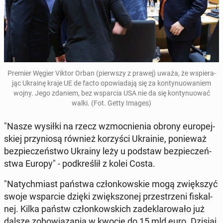
Premier Węgier Viktor Orban (pierw­szy z prawej) uważa, że wspie­ra­
jąc Ukrainę kraje UE de facto opo­wia­da­ją się za kon­ty­nu­owa­niem
wojny. Jego zdaniem, bez wspar­cia USA nie da się kon­ty­nu­ować
walki. (Fot. Getty Images)
"Nasze wysiłki na rzecz wzmoc­nie­nia obrony eu­ro­pej­
skiej przy­nio­są również ko­rzy­ści Ukra­inie, po­nie­waż
bez­pie­czeń­stwo Ukrainy leży u podstaw bez­pie­czeń­
stwa Europy" - pod­kre­ślił z kolei Costa.
"Na­tych­miast państwa człon­kow­skie mogą zwięk­szyć
swoje wspar­cie dzięki zwięk­szo­nej prze­strze­ni fi­skal­
nej. Kilka państw człon­kow­skich za­de­kla­ro­wa­ło już
dalsze zo­bo­wią­za­nia w kwocie do 15 mld euro. Dzisiaj