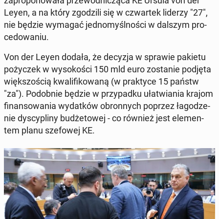
za­pro­po­no­wa­ła prze­wod­ni­czą­ca KE Ursula von der
Leyen, a na który zgo­dzi­li się w czwar­tek liderzy "27",
nie będzie wymagać jed­no­myśl­no­ści w dalszym pro­
ce­do­wa­niu.
Von der Leyen dodała, że decyzja w sprawie pakietu
po­ży­czek w wy­so­ko­ści 150 mld euro zo­sta­nie podjęta
więk­szo­ścią kwa­li­fi­ko­wa­ną (w prak­ty­ce 15 państw
"za"). Po­dob­nie będzie w przy­pad­ku uła­twia­nia krajom
fi­nan­so­wa­nia wy­dat­ków obron­nych poprzez ła­go­dze­
nie dys­cy­pli­ny bu­dże­to­wej - co również jest ele­men­
tem planu sze­fo­wej KE.