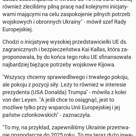
również zle­ci­li­śmy pilną pracę nad ko­lej­ny­mi ini­cja­ty­
wa­mi ma­ją­cy­mi na celu za­spo­ko­je­nie pilnych potrzeb
woj­sko­wych i obron­nych Ukrainy" - mówił szef Rady
Eu­ro­pej­skiej.
Chodzi o ini­cja­ty­wę wy­so­kiej przed­sta­wi­ciel­ki UE ds.
za­gra­nicz­nych i bez­pie­czeń­stwa Kai Kallas, która za­
pro­po­no­wa­ła, by do końca tego roku UE sfi­nan­so­wa­ła
naj­bar­dziej biężące po­trze­by woj­sko­we Kijowa.
"Wszyscy chcemy spra­wie­dli­we­go i trwa­łe­go pokoju,
ale pokoju z pozycji siły. Leży to również w in­te­re­sie
pre­zy­den­ta (USA Donalda) Trumpa" - mówiła z kolei
von der Leyen. "A jeśli chce to osią­gnąć, jest to
możliwe tylko przy wspar­ciu Unii Eu­ro­pej­skiej i jej
państw człon­kow­skich" - za­zna­czy­ła.
"To my, na przy­kład, za­pew­ni­li­śmy Ukra­inie prze­trwa­
nie go­spo­dar­cze do 2025 roku. To my teraz dużo in­we­