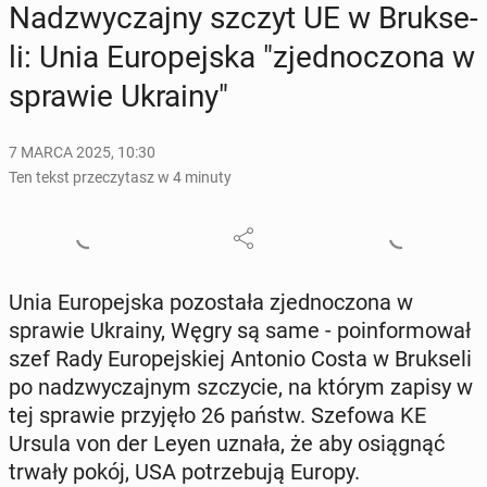
Nad­zwy­czaj­ny szczyt UE w Bruk­se­
li: Unia Eu­ro­pej­ska "zjed­no­czo­na w
sprawie Ukrainy"
7 MARCA 2025, 10:30
Ten tekst przeczytasz w 4 minuty
Unia Eu­ro­pej­ska po­zo­sta­ła zjed­no­czo­na w
sprawie Ukrainy, Węgry są same - po­in­for­mo­wał
szef Rady Eu­ro­pej­skiej Antonio Costa w Bruk­se­li
po nad­zwy­czaj­nym szczy­cie, na którym zapisy w
tej sprawie przy­ję­ło 26 państw. Szefowa KE
Ursula von der Leyen uznała, że aby osią­gnąć
trwały pokój, USA po­trze­bu­ją Europy.