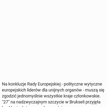
Na kon­klu­zje Rady Eu­ro­pej­skiej - po­li­tycz­ne wy­tycz­ne
eu­ro­pej­skich liderów dla unij­nych organów - muszą się
zgodzić jed­no­myśl­nie wszyst­kie kraje człon­kow­skie.
"27" na nad­zwy­czaj­nym szczy­cie w Bruk­se­li przy­ję­ła