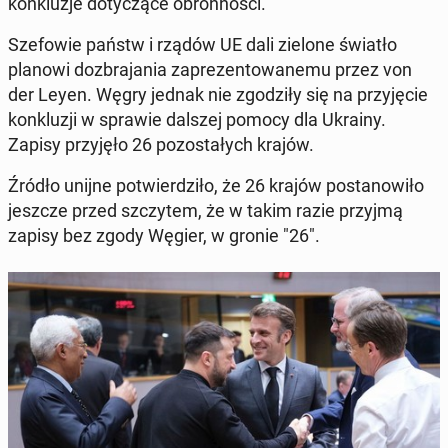
kon­klu­zje do­ty­czą­ce obron­no­ści.
Sze­fo­wie państw i rządów UE dali zielone światło
planowi do­zbra­ja­nia za­pre­zen­to­wa­ne­mu przez von
der Leyen. Węgry jednak nie zgo­dzi­ły się na przy­ję­cie
kon­klu­zji w sprawie dalszej pomocy dla Ukrainy.
Zapisy przy­ję­ło 26 po­zo­sta­łych krajów.
Źródło unijne po­twier­dzi­ło, że 26 krajów po­sta­no­wi­ło
jeszcze przed szczy­tem, że w takim razie przyjmą
zapisy bez zgody Węgier, w gronie "26".