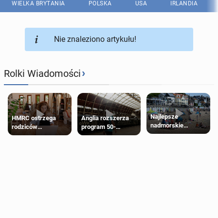
WIELKA BRYTANIA
POLSKA
USA
IRLANDIA
Nie znaleziono artykułu!
›
Rolki Wiadomości
Najlepsze
HMRC ostrzega
Anglia rozszerza
nadmorskie
rodziców
program 50-
miasteczko blisko
pobierających Child
procentowych
Londynu
Benefit. Mogą być
zniżek kolejowych
zobowiązani do
na 18-latków
zwrotu zasiłku