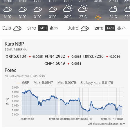
15:00
16:00
17:00
18:00
19:00
20:00
20:36
21:00
22:
31°C
31°C
31°C
31°C
30°C
27°C
24°C
22
Dziś
Jutro
31°C
28°C
14°C
14°C
29
25
Kurs NBP
Z DNIA: 7 SIERPNIA
5.0134
4.2982
3.7236
GBP
EUR
USD
-0.0085
-0.0068
-0.0084
4.6049
CHF
-0.0031
Forex
AKTUALIZACJA:
7 SIERPNIA, 22:00
Źródło: currencybeacon.com