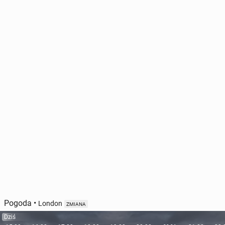
Pogoda
•
London
ZMIANA
Dziś