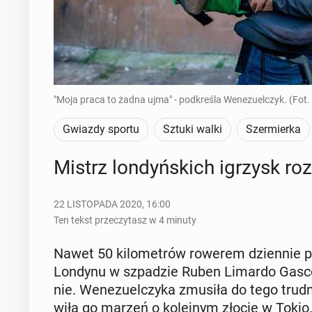
"Moja praca to żadna ujma" - podkreśla Wenezuelczyk. (Fot.
Gwiazdy sportu
Sztuki walki
Szermierka
Mistrz lon­dyń­skich igrzysk ro
22 LISTOPADA 2020, 16:00
Ten tekst przeczytasz w 4 minuty
Nawet 50 ki­lo­me­trów rowerem dzien­nie po­
Londynu w szpa­dzie Ruben Limardo Gascon,
nie. We­ne­zu­el­czy­ka zmusiła do tego trudn
wi­ła go marzeń o ko­lej­nym złocie w Tokio