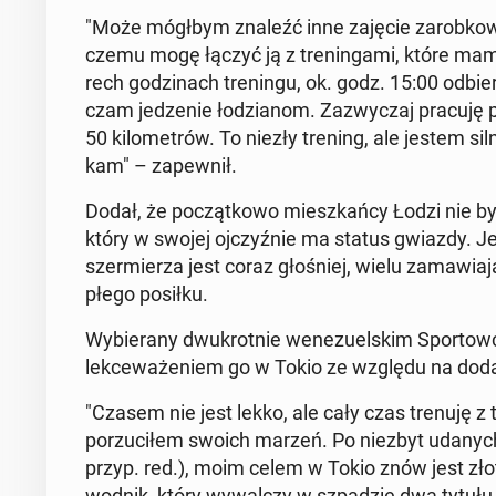
"Może mógłbym znaleźć inne zajęcie za­rob­ko­we
czemu mogę łączyć ją z tre­nin­ga­mi, które mam
rech go­dzi­nach tre­nin­gu, ok. godz. 15:00 od­bi
czam je­dze­nie ło­dzia­nom. Za­zwy­czaj pracuję 
50 ki­lo­me­trów. To niezły trening, ale jestem sil
kam" – za­pew­nił.
Dodał, że po­cząt­ko­wo miesz­kań­cy Łodzi nie byli 
który w swojej oj­czyź­nie ma status gwiazdy. 
szer­mie­rza jest coraz gło­śniej, wielu za­ma­wia­
płe­go posiłku.
Wy­bie­ra­ny dwu­krot­nie we­ne­zu­el­skim Spor­
lek­ce­wa­że­niem go w Tokio ze względu na do­da
"Czasem nie jest lekko, ale cały czas trenuję z 
po­rzu­ci­łem swoich marzeń. Po niezbyt udanyc
przyp. red.), moim celem w Tokio znów jest złoty
wod­nik, który wy­wal­czy w szpa­dzie dwa tytułu mi