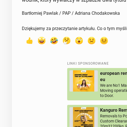
Bartłomiej Pawlak / PAP / Adriana Chodakowska
Dziękujemy za przeczytanie artykułu. Co o tym myśl
LINKI SPONSOROWANE
european rem
eu
We are No1 Man
Moving operati
to Door.
Kanguro Remo
Removals to Po
Custom Clearan
20m31200kg, R