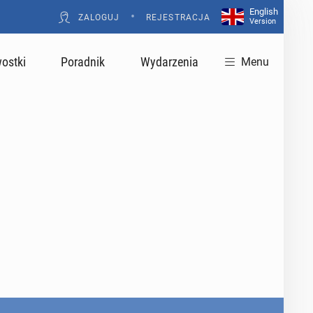
English
•
ZALOGUJ
REJESTRACJA
Version
ostki
Poradnik
Wydarzenia
Menu