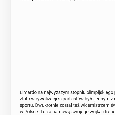
Limardo na naj­wyż­szym stopniu olim­pij­skie­g
złoto w ry­wa­li­za­cji szpa­dzi­stów było jednym z n
sportu. Dwu­krot­nie został też wi­ce­mi­strzem św
w Polsce. Tu za namową swojego wujka i trenera