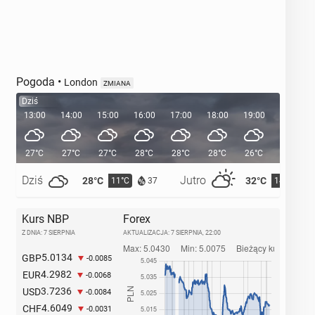
Pogoda
•
London
ZMIANA
Dziś
13:00
14:00
15:00
16:00
17:00
18:00
19:00
20:00
27°C
27°C
27°C
28°C
28°C
28°C
26°C
24°C
Dziś
Jutro
28°C
32°C
11°C
14°C
37
Kurs NBP
Forex
Z DNIA: 7 SIERPNIA
AKTUALIZACJA:
7 SIERPNIA, 22:00
5.0134
GBP
-0.0085
4.2982
EUR
-0.0068
3.7236
USD
-0.0084
4.6049
CHF
-0.0031