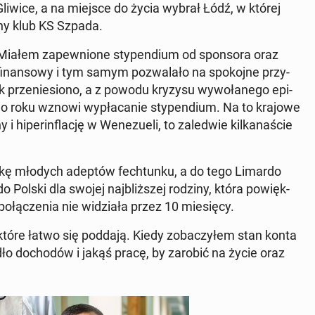
Gliwice, a na miejsce do życia wybrał Łódź, w której
sny klub KS Szpada.
iałem za­pew­nio­ne sty­pen­dium od spon­so­ra oraz
i­nan­so­wy i tym samym po­zwa­la­ło na spo­koj­ne przy­
 prze­nie­sio­no, a z powodu kryzysu wy­wo­ła­ne­go epi­
roku wznowi wy­pła­ca­nie sty­pen­dium. Na to krajowe
­per­in­fla­cję w We­ne­zu­eli, to za­le­d­wie kil­ka­na­ście
ukę młodych adeptów fech­tun­ku, a do tego Limardo
do Polski dla swojej naj­bliż­szej rodziny, która po­więk­
o­łą­cze­nia nie wi­dzia­ła przez 10 mie­się­cy.
, które łatwo się poddają. Kiedy zo­ba­czy­łem stan konta
ło do­cho­dów i jakąś pracę, by zarobić na życie oraz