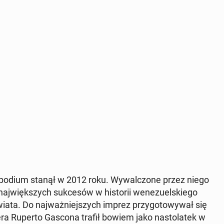
o podium stanął w 2012 roku. Wy­wal­czo­ne przez niego
aj­więk­szych suk­ce­sów w hi­sto­rii we­ne­zu­el­skie­go
iata. Do naj­waż­niej­szych imprez przy­go­to­wy­wał się
 Ruperto Gascona trafił bowiem jako na­sto­la­tek w