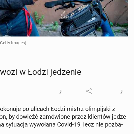
 Getty Images)
zwozi w Łodzi je­dze­nie
ko­nu­je po ulicach Łodzi mistrz olim­pij­ski z
 by dowieźć za­mó­wio­ne przez klien­tów je­dze­
a sy­tu­acja wy­wo­ła­na Covid-19, lecz nie po­zba­
.