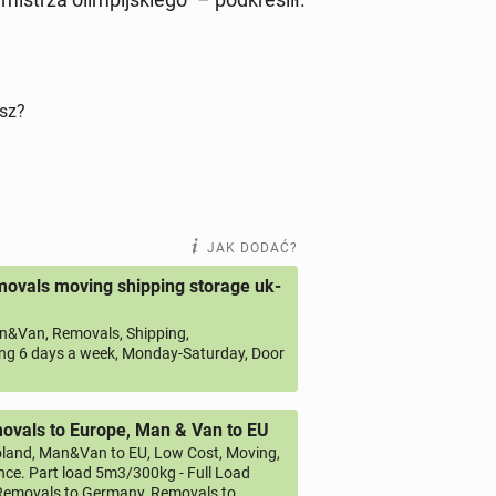
isz?
JAK DODAĆ?
ovals moving shipping storage uk-
&Van, Removals, Shipping,
ng 6 days a week, Monday-Saturday, Door
vals to Europe, Man & Van to EU
land, Man&Van to EU, Low Cost, Moving,
ce. Part load 5m3/300kg - Full Load
emovals to Germany, Removals to