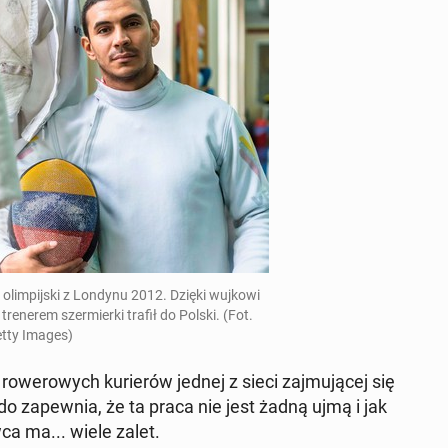
olim­pij­ski z Londynu 2012. Dzięki wujkowi
 tre­ne­rem szer­mier­ki trafił do Polski. (Fot.
tty Images)
­we­ro­wych ku­rie­rów jednej z sieci zaj­mu­ją­cej się
 za­pew­nia, że ta praca nie jest żadną ujmą i jak
­ca ma... wiele zalet.