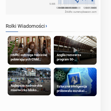
Źródło: currencybeacon.com
›
Rolki Wiadomości
HMRC ostrzega rodziców
Anglia rozszerza
pobierających Child
program 50-
Benefit. Mogą być
procentowych zniżek
zobowiązani do zwrotu
kolejowych na 18-latków
zasiłku
Najlepsze nadmorskie
Sztuczna inteligencja
miasteczko blisko
próbowała oszukać
Londynu
człowieka