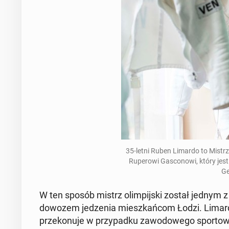
35-letni Ruben Limardo to Mistrz 
Ru­pe­ro­wi Ga­sco­no­wi, który jest
Ge
W ten sposób mistrz olim­pij­ski został jednym z ro
dowozem je­dze­nia miesz­kań­com Łodzi. Limardo
prze­ko­nu­je w przy­pad­ku za­wo­do­we­go spor­tow