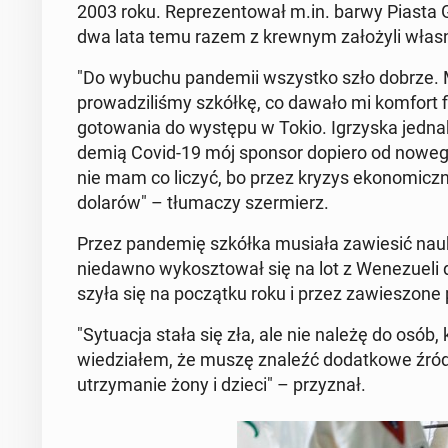
2003 roku. Re­pre­zen­to­wał m.in. barwy Piasta 
dwa lata temu razem z krewnym za­ło­ży­li wła
"Do wybuchu pan­de­mii wszyst­ko szło dobrze. M
pro­wa­dzi­li­śmy szkółkę, co dawało mi komfort f
go­to­wa­nia do występu w Tokio. Igrzy­ska jednak
de­mią Covid-19 mój sponsor dopiero od nowego 
nie mam co liczyć, bo przez kryzys eko­no­micz­ny i hi
dolarów" – tłu­ma­czy szer­mierz.
Przez pan­de­mię szkółka musiała za­wie­sić na
nie­daw­no wy­kosz­to­wał się na lot z We­ne­zu­eli 
szy­ła się na po­cząt­ku roku i przez za­wie­szo­ne p
"Sy­tu­acja stała się zła, ale nie należę do osób
wie­dzia­łem, że muszę znaleźć do­dat­ko­we źród
utrzy­ma­nie żony i dzieci" – przy­znał.