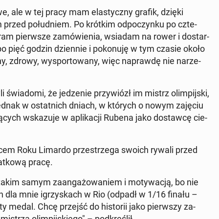
, ale w tej pracy mam ela­stycz­ny grafik, dzięki
 przed po­łu­dniem. Po krótkim od­po­czyn­ku po czte­
e­ram pierw­sze za­mó­wie­nia, wsiadam na rower i do­star­
po pięć godzin dzien­nie i po­ko­nu­ję w tym czasie około
ny, zdrowy, wy­spor­to­wa­ny, więc na­praw­dę nie na­rze­
świa­do­mi, że je­dze­nie przy­wiózł im mistrz olim­pij­ski,
Jednak w ostat­nich dniach, w których o nowym zajęciu
ją­cych wska­zu­je w apli­ka­cji Rubena jako do­staw­cę cie­
tow­cem Roku Limardo prze­strze­ga swoich rywali przed
t­ko­wą pracę.
takim samym za­an­ga­żo­wa­niem i mo­ty­wa­cją, bo nie
h dla mnie igrzy­skach w Rio (odpadł w 1/16 finału –
 medal. Chcę przejść do hi­sto­rii jako pierw­szy za­
strza olim­pij­skie­go" – pod­kre­ślił.