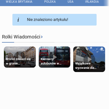
WIELKA BRYTANIA
POLSKA
USA
IRLANDIA
Nie znaleziono artykułu!
›
Rolki Wiadomości
Bristol znalazł się
Kierowcy
Wyjątkowe
w gronie
autobusów w
wyzwanie dla
najlepszych
Londynie
posiadaczy kart
kierunków podróży
zapowiadają strajki
Tesco Clubcard!
na świecie