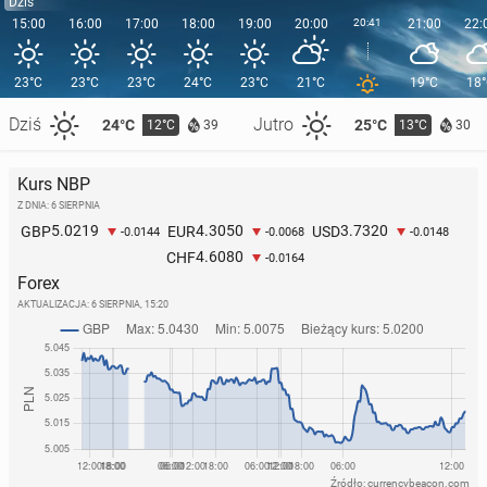
Dziś
15:00
16:00
17:00
18:00
19:00
20:00
20:41
21:00
22:
23°C
23°C
23°C
24°C
23°C
21°C
19°C
18
Dziś
Jutro
24°C
25°C
12°C
13°C
39
30
Kurs NBP
Z DNIA: 6 SIERPNIA
5.0219
4.3050
3.7320
GBP
EUR
USD
-0.0144
-0.0068
-0.0148
4.6080
CHF
-0.0164
Forex
AKTUALIZACJA:
6 SIERPNIA, 15:20
Źródło: currencybeacon.com