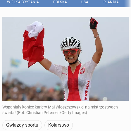
WIELKA BRYTANIA
POLSKA
USA
IRLANDIA
Wspaniały koniec kariery Mai Włoszczowskiej na mistrzostwach
świata! (Fot. Christian Petersen/Getty Images)
Gwiazdy sportu
Kolarstwo