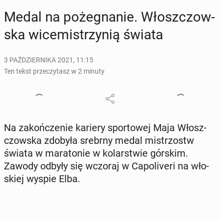
Medal na po­że­gna­nie. Włosz­czow­
ska wi­ce­mi­strzy­nią świata
3 PAŹDZIERNIKA 2021, 11:15
Ten tekst przeczytasz w 2 minuty
Na za­koń­cze­nie kariery spor­to­wej Maja Włosz­
czow­ska zdobyła srebrny medal mi­strzostw
świata w ma­ra­to­nie w ko­lar­stwie górskim.
Zawody odbyły się wczoraj w Ca­po­li­ve­ri na wło­
skiej wyspie Elba.