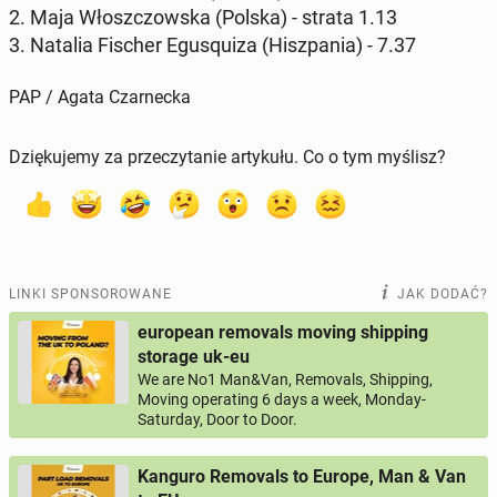
2. Maja Włosz­czow­ska (Polska) - strata 1.13
3. Natalia Fischer Egu­squ­iza (Hisz­pa­nia) - 7.37
PAP / Agata Czarnecka
Dziękujemy za przeczytanie artykułu. Co o tym myślisz?
LINKI SPONSOROWANE
JAK DODAĆ?
european removals moving shipping
storage uk-eu
We are No1 Man&Van, Removals, Shipping,
Moving operating 6 days a week, Monday-
Saturday, Door to Door.
Kanguro Removals to Europe, Man & Van