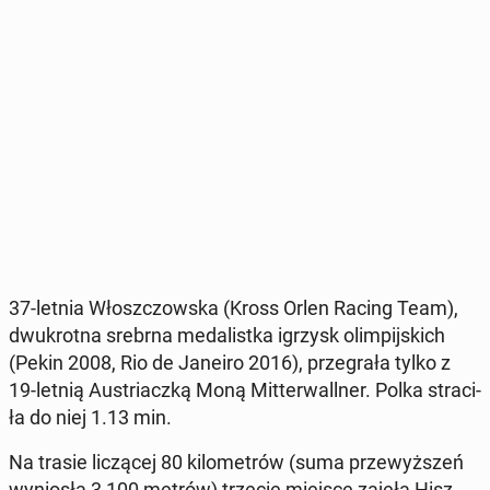
37-letnia Włosz­czow­ska (Kross Orlen Racing Team),
dwu­krot­na srebrna me­da­list­ka igrzysk olim­pij­skich
(Pekin 2008, Rio de Janeiro 2016), prze­gra­ła tylko z
19-letnią Au­striacz­ką Moną Mit­ter­wal­l­ner. Polka stra­ci­
ła do niej 1.13 min.
Na trasie li­czą­cej 80 ki­lo­me­trów (suma prze­wyż­szeń
wy­nio­sła 3 100 metrów) trzecie miejsce zajęła Hisz­