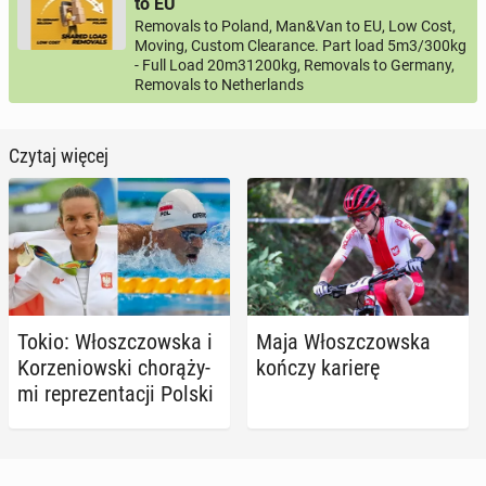
to EU
Removals to Poland, Man&Van to EU, Low Cost,
Moving, Custom Clearance. Part load 5m3/300kg
- Full Load 20m31200kg, Removals to Germany,
Removals to Netherlands
Czytaj więcej
Tokio: Włosz­czow­ska i
Maja Włosz­czow­ska
Ko­rze­niow­ski cho­rą­ży­
kończy karierę
mi re­pre­zen­ta­cji Polski