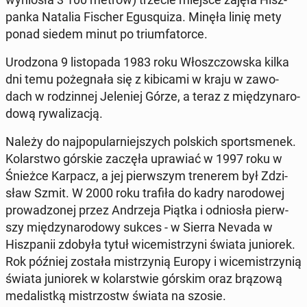
pan­ka Natalia Fischer Egu­squ­iza. Minęła linię mety
ponad siedem minut po trium­fa­tor­ce.
Uro­dzo­na 9 li­sto­pa­da 1983 roku Włosz­czow­ska kilka
dni temu po­że­gna­ła się z ki­bi­ca­mi w kraju w za­wo­
dach w ro­dzin­nej Je­le­niej Górze, a teraz z mię­dzy­na­ro­
do­wą ry­wa­li­za­cją.
Należy do naj­po­pu­lar­niej­szych pol­skich spor­t­sme­nek.
Ko­lar­stwo górskie zaczęła upra­wiać w 1997 roku w
Śnieżce Karpacz, a jej pierw­szym tre­ne­rem był Zdzi­
sław Szmit. W 2000 roku trafiła do kadry na­ro­do­wej
pro­wa­dzo­nej przez An­drze­ja Piątka i od­nio­sła pierw­
szy mię­dzy­na­ro­do­wy sukces - w Sierra Nevada w
Hisz­pa­nii zdobyła tytuł wi­ce­mi­strzy­ni świata ju­nio­rek.
Rok później została mi­strzy­nią Europy i wi­ce­mi­strzy­nią
świata ju­nio­rek w ko­lar­stwie górskim oraz brązową
me­da­list­ką mi­strzostw świata na szosie.