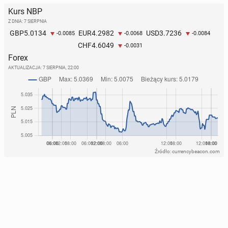
Kurs NBP
Z DNIA: 7 SIERPNIA
5.0134
4.2982
3.7236
GBP
EUR
USD
-0.0085
-0.0068
-0.0084
4.6049
CHF
-0.0031
Forex
AKTUALIZACJA:
7 SIERPNIA, 22:00
Źródło: currencybeacon.com