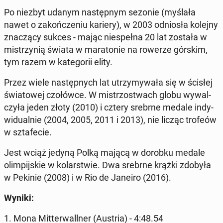
Po niezbyt udanym na­stęp­nym sezonie (myślała
nawet o za­koń­cze­niu kariery), w 2003 od­nio­sła kolejny
zna­czą­cy sukces - mając nie­speł­na 20 lat została w
mi­strzy­nią świata w ma­ra­to­nie na rowerze górskim,
tym razem w ka­te­go­rii elity.
Przez wiele na­stęp­nych lat utrzy­my­wa­ła się w ścisłej
świa­to­wej czo­łów­ce. W mi­strzo­stwach globu wy­wal­
czy­ła jeden złoty (2010) i cztery srebrne medale in­dy­
wi­du­al­nie (2004, 2005, 2011 i 2013), nie licząc trofeów
w szta­fe­cie.
Jest wciąż jedyną Polką mającą w dorobku medale
olim­pij­skie w ko­lar­stwie. Dwa srebrne krążki zdobyła
w Pekinie (2008) i w Rio de Janeiro (2016).
Wyniki:
1. Mona Mit­ter­wal­l­ner (Austria) - 4:48.54