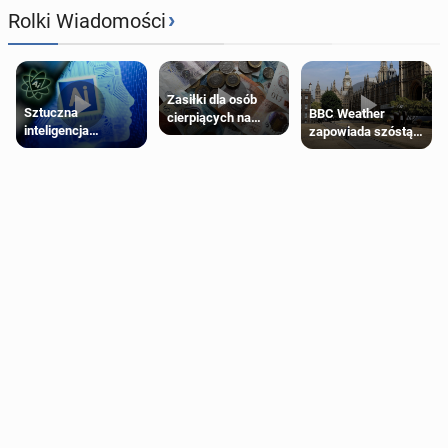
›
Rolki Wiadomości
Zasiłki dla osób
Sztuczna
BBC Weather
cierpiących na
inteligencja
zapowiada szóstą
schorzenia
próbowała oszukać
falę upałów w
psychiczne
człowieka
Londynie