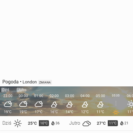
Pogoda
•
London
ZMIANA
Dziś
Jutro
23:00
00:00
01:00
02:00
03:00
04:00
05:00
05:35
06:
19°C
19°C
17°C
16°C
14°C
12°C
11°C
11
Dziś
Jutro
25°C
27°C
10°C
11°C
36
21