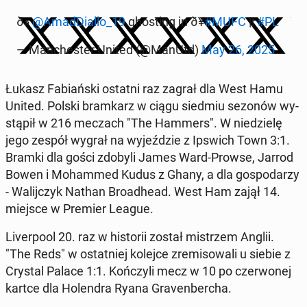
ð»
@Amad­Dial­lo_19
gho­sting in ð¥
#MUFC
||
#PL
— Man­che­ster United (@ManUtd)
May 26, 2025
Łukasz Fa­biań­ski ostatni raz zagrał dla West Hamu
United. Polski bram­karz w ciągu siedmiu sezonów wy­
stą­pił w 216 meczach "The Hammers". W nie­dzie­lę
jego zespół wygrał na wy­jeź­dzie z Ipswich Town 3:1.
Bramki dla gości zdobyli James Ward-Prowse, Jarrod
Bowen i Mo­ham­med Kudus z Ghany, a dla go­spo­da­rzy
- Wa­lij­czyk Nathan Bro­adhe­ad. West Ham zajął 14.
miejsce w Premier League.
Li­ver­po­ol 20. raz w hi­sto­rii został mi­strzem Anglii.
"The Reds" w ostat­niej kolejce zre­mi­so­wa­li u siebie z
Crystal Palace 1:1. Koń­czy­li mecz w 10 po czer­wo­nej
kartce dla Ho­len­dra Ryana Gra­ven­ber­cha.