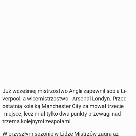
Już wcze­śniej mi­strzo­stwo Anglii za­pew­nił sobie Li­
ver­po­ol, a wi­ce­mi­strzo­stwo - Arsenal Londyn. Przed
ostat­nią kolejką Man­che­ster City zaj­mo­wał trzecie
miejsce, lecz miał tylko dwa punkty prze­wa­gi nad
trzema ko­lej­ny­mi ze­spo­ła­mi.
W przy­szłym sezonie w Lidze Mi­strzów zagra aż