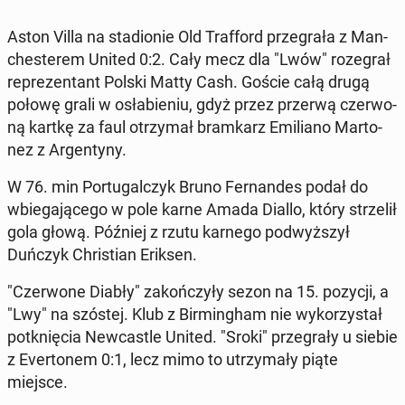
Aston Villa na sta­dio­nie Old Traf­ford prze­gra­ła z Man­
che­ste­rem United 0:2. Cały mecz dla "Lwów" ro­ze­grał
re­pre­zen­tant Polski Matty Cash. Goście całą drugą
połowę grali w osła­bie­niu, gdyż przez przerwą czer­wo­
ną kartkę za faul otrzy­mał bram­karz Emi­lia­no Mar­to­
nez z Ar­gen­ty­ny.
W 76. min Por­tu­gal­czyk Bruno Fer­nan­des podał do
wbie­ga­ją­ce­go w pole karne Amada Diallo, który strze­lił
gola głową. Później z rzutu karnego pod­wyż­szył
Duńczyk Chri­stian Eriksen.
"Czer­wo­ne Diabły" za­koń­czy­ły sezon na 15. pozycji, a
"Lwy" na szóstej. Klub z Bir­ming­ham nie wy­ko­rzy­stał
po­tknię­cia New­ca­stle United. "Sroki" prze­gra­ły u siebie
z Ever­to­nem 0:1, lecz mimo to utrzy­ma­ły piąte
miejsce.