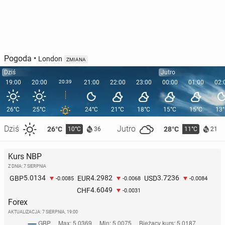
Pogoda
•
London
ZMIANA
Dziś
Jutro
19:00
20:00
20:39
21:00
22:00
23:00
00:00
01:00
02:
26°C
25°C
24°C
21°C
18°C
15°C
15°C
13
Dziś
Jutro
26°C
28°C
10°C
11°C
36
21
Kurs NBP
Z DNIA: 7 SIERPNIA
5.0134
4.2982
3.7236
GBP
EUR
USD
-0.0085
-0.0068
-0.0084
4.6049
CHF
-0.0031
Forex
AKTUALIZACJA:
7 SIERPNIA, 19:00