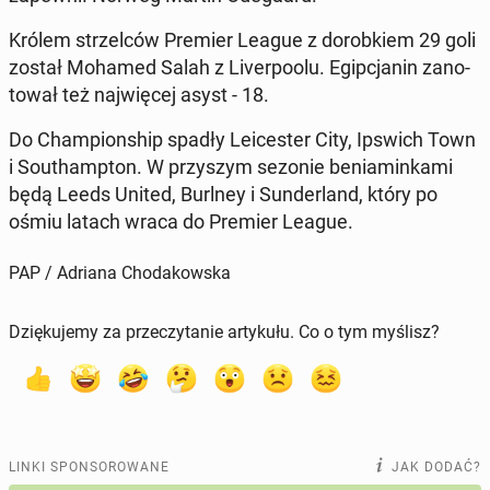
Królem strzel­ców Premier League z do­rob­kiem 29 goli
został Mohamed Salah z Li­ver­po­olu. Egip­cja­nin za­no­
to­wał też naj­wię­cej asyst - 18.
Do Cham­pion­ship spadły Le­ice­ster City, Ipswich Town
i So­uthamp­ton. W przy­szym sezonie be­nia­min­ka­mi
będą Leeds United, Burlney i Sun­der­land, który po
ośmiu latach wraca do Premier League.
PAP / Adriana Chodakowska
Dziękujemy za przeczytanie artykułu. Co o tym myślisz?
LINKI SPONSOROWANE
JAK DODAĆ?