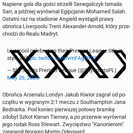
Napierw gola dla gości strze­lił Se­ne­gal­czyk Ismaila
Sarr, a później wy­rów­nał Egip­cja­nin Mohamed Salah.
Ostatni raz na sta­dio­nie Angield wy­stą­pił prawy
obrońca Li­ver­po­olu Trent Ale­xan­der-Arnold, który prze­
cho­dzi do Realu Madryt.
Li­ver­po­ol ce­le­bra­ting their Premier League title in
style ð¥ð
pic.twitter.com/vmFA­glR­PXt
— Sky Sports Premier League (@Sky­Sport­sPL)
May 26, 2025
Obrońca Ar­se­na­lu Londyn Jakub Kiwior zagrał od po­
cząt­ku w wy­gra­nym 2:1 meczu z So­uthamp­ton Jana
Bed­nar­ka. Pod koniec pierw­szej połowy bramkę
zdobył Szkot Kieran Tierney, a po prze­rwie wy­rów­nał
jego rodak Ross Stewart. Zwy­cię­stwo "Ka­no­nie­rom"
za­pew­nił Norweg Martin Ode­ga­ard.