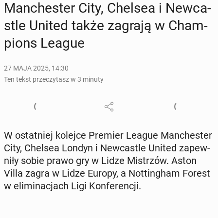
Man­che­ster City, Chelsea i New­ca­
stle United także zagrają w Cham­
pions League
27 MAJA 2025, 14:30
Ten tekst przeczytasz w 3 minuty
W ostat­niej kolejce Premier League Man­che­ster
City, Chelsea Londyn i New­ca­stle United za­pew­
ni­ły sobie prawo gry w Lidze Mi­strzów. Aston
Villa zagra w Lidze Europy, a Not­tin­gham Forest
w eli­mi­na­cjach Ligi Kon­fe­ren­cji.