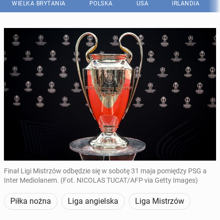
WIELKA BRYTANIA
POLSKA
USA
IRLANDIA
Finał Ligi Mistrzów odbędzie się w sobotę 31 maja pomiędzy PSG a
Inter Mediolanem. (Fot. NICOLAS TUCAT/AFP via Getty Images)
Piłka nożna
Liga angielska
Liga Mistrzów