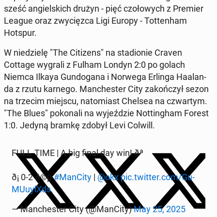
sześć an­giel­skich drużyn - pięć czo­ło­wych z Premier
League oraz zwy­cięz­ca Ligi Europy - Tot­ten­ham
Hotspur.
W nie­dzie­lę "The Ci­ti­zens" na sta­dio­nie Craven
Cottage wygrali z Fulham Londyn 2:0 po golach
Niemca Ilkaya Gun­do­ga­na i Norwega Erlinga Ha­alan­
da z rzutu karnego. Man­che­ster City za­koń­czył sezon
na trzecim miejscu, na­to­miast Chelsea na czwar­tym.
"The Blues" po­ko­na­li na wy­jeź­dzie Not­tin­gham Forest
1:0. Jedyną bramkę zdobył Levi Colwill.
FULL-TIME | A big final day win! ðª
ð¡ 0-2 ð©µ
#ManCity
|
@okx
pic.twitter.com/Gu­
MU­uy­lXds
— Man­che­ster City (@ManCity)
May 25, 2025