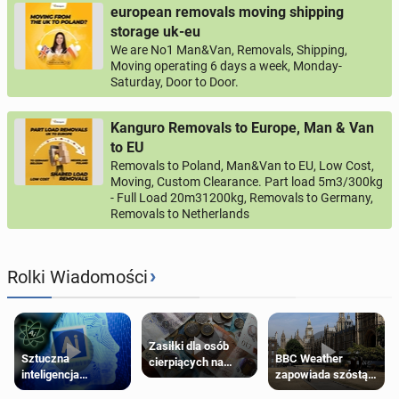
european removals moving shipping
storage uk-eu
We are No1 Man&Van, Removals, Shipping,
Moving operating 6 days a week, Monday-
Saturday, Door to Door.
Kanguro Removals to Europe, Man & Van
to EU
Removals to Poland, Man&Van to EU, Low Cost,
Moving, Custom Clearance. Part load 5m3/300kg
- Full Load 20m31200kg, Removals to Germany,
Removals to Netherlands
›
Rolki Wiadomości
Zasiłki dla osób
Sztuczna
BBC Weather
cierpiących na
inteligencja
zapowiada szóstą
schorzenia
próbowała oszukać
falę upałów w
psychiczne