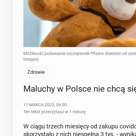
Możliwość podawania szczepionek Pfizera dzieciom od sześciu
Images)
Zdrowie
Maluchy w Polsce nie chcą się
11 MARCA 2023, 06:00
Ten tekst przeczytasz w 1 minutę
W ciągu trzech mie­się­cy od zakupu co­vi­do
sko­rzy­sta­ło z nich nie­speł­na 3 tys. - wyni