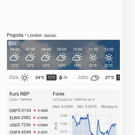
Pogoda
•
London
ZMIANA
Dziś
06:00
07:00
08:00
09:00
10:00
11:00
12:00
13:00
12°C
12°C
14°C
16°C
19°C
21°C
21°C
22°C
Dziś
Jutro
24°C
27°C
12°C
14°C
26
Kurs NBP
Forex
Z DNIA: 7 SIERPNIA
AKTUALIZACJA:
7 SIERPNIA, 06:10
5.0134
GBP
-0.0085
4.2982
EUR
-0.0068
3.7236
USD
-0.0084
4.6049
CHF
-0.0031