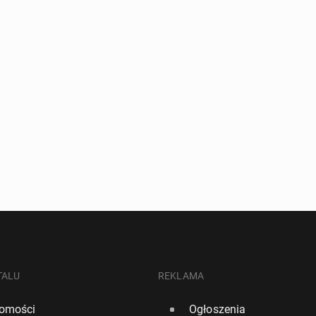
TALU
REKLAMA
omości
Ogłoszenia