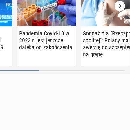
Pan­de­mia Covid-19 w
Sondaż dla "Rzecz­p
i
2023 r. jest jeszcze
spo­li­tej": Polacy ma
19
daleka od za­koń­cze­nia
awersję do szcze­pie
na grypę