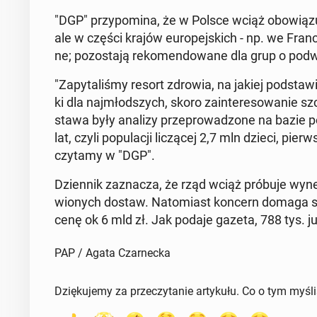
"DGP" przy­po­mi­na, że w Polsce wciąż obo­wią­zu­
ale w części krajów eu­ro­pej­skich - np. we Francji 
ne; po­zo­sta­ją re­ko­men­do­wa­ne dla grup o pod
"Za­py­ta­li­śmy resort zdrowia, na jakiej pod­sta­w
ki dla naj­młod­szych, skoro za­in­te­re­so­wa­nie sz
sta­wa były analizy prze­pro­wa­dzo­ne na bazie p
lat, czyli po­pu­la­cji li­czą­cej 2,7 mln dzieci, pie
czytamy w "DGP".
Dzien­nik za­zna­cza, że rząd wciąż próbuje wy­ne­g
wio­nych dostaw. Na­to­miast koncern domaga si
cenę ok 6 mld zł. Jak podaje gazeta, 788 tys. już s
PAP / Agata Czarnecka
Dziękujemy za przeczytanie artykułu. Co o tym myśl