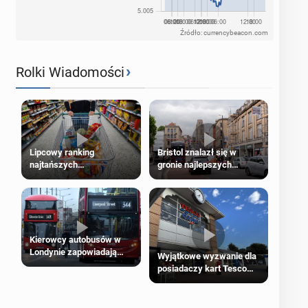
Źródło: currencybeacon.com
›
Rolki Wiadomości
Lipcowy ranking
Bristol znalazł się w
najtańszych
gronie najlepszych
supermarketów
kierunków podróży na
świecie
Kierowcy autobusów w
Londynie zapowiadają
Wyjątkowe wyzwanie dla
strajki
posiadaczy kart Tesco
Clubcard!