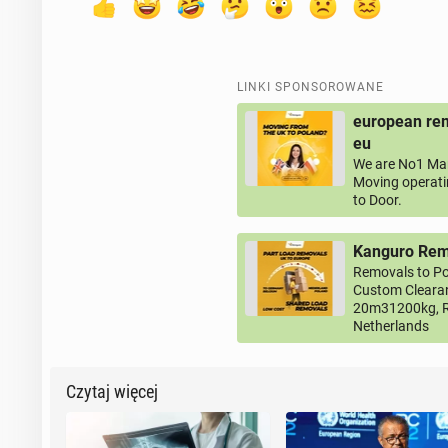
LINKI SPONSOROWANE
european rem
eu
We are No1 Man
Moving operati
to Door.
Kanguro Remo
Removals to Po
Custom Clearan
20m31200kg, R
Netherlands
Czytaj więcej