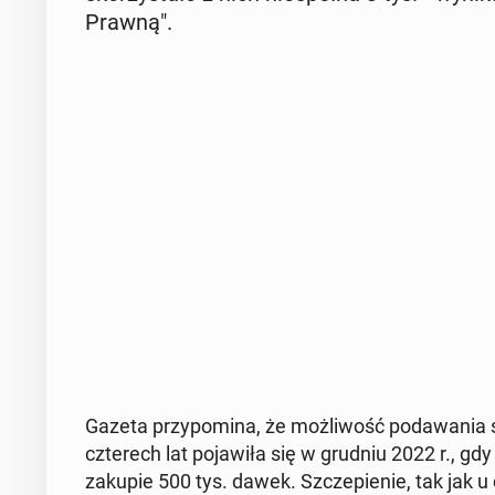
Prawną".
Gazeta przy­po­mi­na, że moż­li­wość po­da­wa­nia
czte­rech lat po­ja­wi­ła się w grudniu 2022 r., gdy
zakupie 500 tys. dawek. Szcze­pie­nie, tak jak u d