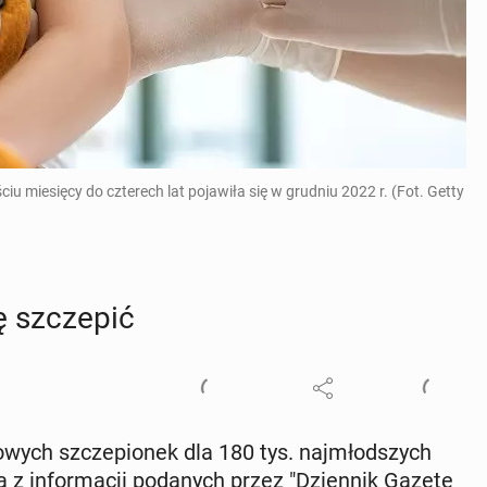
 miesięcy do czterech lat pojawiła się w grudniu 2022 r. (Fot. Getty
 szcze­pić
­wych szcze­pio­nek dla 180 tys. naj­młod­szych
ka z in­for­ma­cji po­da­nych przez "Dzien­nik Gazetę