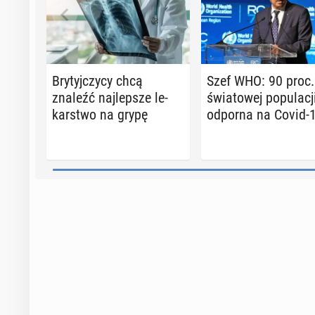
Bry­tyj­czy­cy chcą
Szef WHO: 90 proc.
znaleźć naj­lep­sze le­
świa­to­wej po­pu­la­cj
kar­stwo na grypę
odporna na Covid-