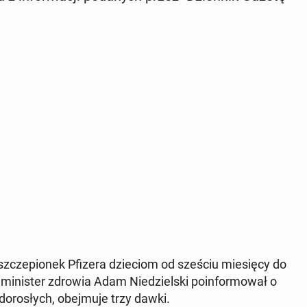
 szcze­pio­nek Pfizera dzie­ciom od sześciu mie­się­cy do
 mi­ni­ster zdrowia Adam Nie­dziel­ski po­in­for­mo­wał o
o­ro­słych, obej­mu­je trzy dawki.