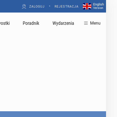
English
•
ZALOGUJ
REJESTRACJA
Version
ostki
Poradnik
Wydarzenia
Menu