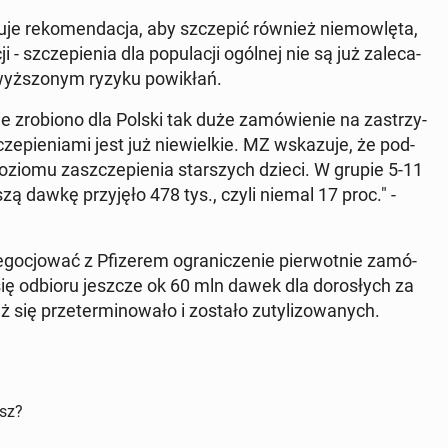
je re­ko­men­da­cja, aby szcze­pić również nie­mow­lę­ta,
- szcze­pie­nia dla po­pu­la­cji ogólnej nie są już za­le­ca­
­wyż­szo­nym ryzyku po­wi­kłań.
ie zro­bio­no dla Polski tak duże za­mó­wie­nie na za­strzy­
cze­pie­nia­mi jest już nie­wiel­kie. MZ wska­zu­je, że pod­
oziomu za­szcze­pie­nia star­szych dzieci. W grupie 5-11
rw­szą dawkę przy­ję­ło 478 tys., czyli niemal 17 proc." -
o­cjo­wać z Pfi­ze­rem ogra­ni­cze­nie pier­wot­nie za­mó­
ę odbioru jeszcze ok 60 mln dawek dla do­ro­słych za
ię prze­ter­mi­no­wa­ło i zostało zu­ty­li­zo­wa­nych.
isz?