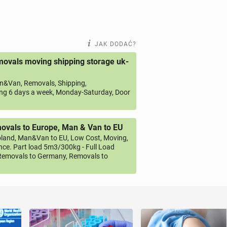
JAK DODAĆ?
ovals moving shipping storage uk-
&Van, Removals, Shipping,
ng 6 days a week, Monday-Saturday, Door
vals to Europe, Man & Van to EU
land, Man&Van to EU, Low Cost, Moving,
ce. Part load 5m3/300kg - Full Load
emovals to Germany, Removals to