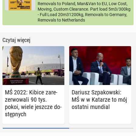
Removals to Poland, Man&Van to EU, Low Cost,
Moving, Custom Clearance. Part load 5m3/300kg
- Full Load 20m31200kg, Removals to Germany,
Removals to Netherlands
Czytaj więcej
MŚ 2022: Kibice za­re­
Dariusz Szpa­kow­ski:
zer­wo­wa­li 90 tys.
MŚ w w Katarze to mój
pokoi, wiele jeszcze do­
ostatni mundial
stęp­nych