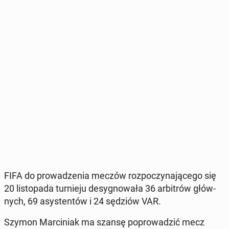
FIFA do pro­wa­dze­nia meczów roz­po­czy­na­ją­ce­go się
20 li­sto­pa­da tur­nie­ju de­sy­gno­wa­ła 36 ar­bi­trów głów­
nych, 69 asy­sten­tów i 24 sędziów VAR.
Szymon Mar­ci­niak ma szansę po­pro­wa­dzić mecz