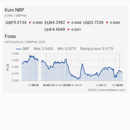
Kurs NBP
Z DNIA: 7 SIERPNIA
5.0134
4.2982
3.7236
GBP
EUR
USD
-0.0085
-0.0068
-0.0084
4.6049
CHF
-0.0031
Forex
AKTUALIZACJA:
7 SIERPNIA, 22:00
Źródło: currencybeacon.com