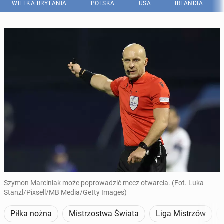
WIELKA BRYTANIA
POLSKA
USA
IRLANDIA
Szymon Marciniak może poprowadzić mecz otwarcia. (Fot. Luka
Stanzl/Pixsell/MB Media/Getty Images)
Piłka nożna
Mistrzostwa Świata
Liga Mistrzów