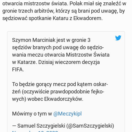
otwar­cia mi­strzostw świata. Polak miał się znaleźć w
gronie trzech ar­bi­trów, którzy są brani pod uwagę, by
sę­dzio­wać spo­tka­nie Kataru z Ekwa­do­rem.
Szymon Mar­ci­niak jest w gronie 3
sędziów branych pod uwagę do sę­dzio­
wa­nia meczu otwar­cia Mi­strzostw Świata
w Katarze. Dzisiaj wie­czo­rem decyzja
FIFA.
To będzie gorący mecz pod kątem oskar­
żeń (oczy­wi­ście praw­do­po­dob­nie fej­ko­
wych) wobec Ekwa­dor­czy­ków.
Mówimy o tym w
@Me­czy­kipl
— Samuel Szczy­giel­ski (@SamSz­czy­giel­ski)