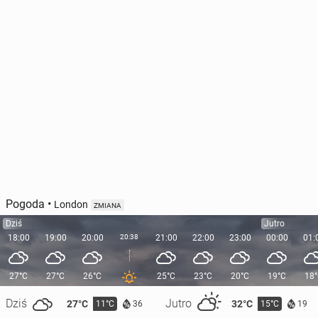
Pogoda
•
London
ZMIANA
Dziś
Jutro
18:00
19:00
20:00
20:38
21:00
22:00
23:00
00:00
01:
27°C
27°C
26°C
25°C
23°C
20°C
19°C
18
Dziś
Jutro
27°C
32°C
11°C
15°C
36
19