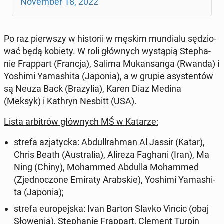
No­vem­ber 18, 2022
Po raz pierw­szy w hi­sto­rii w męskim mun­dia­lu sę­dzio­
wać będą kobiety. W roli głów­nych wy­stą­pią Ste­pha­
nie Frap­part (Francja), Salima Mu­kan­san­ga (Rwanda) i
Yoshimi Yama­shi­ta (Japonia), a w grupie asy­sten­tów
są Neuza Back (Bra­zy­lia), Karen Diaz Medina
(Meksyk) i Kathryn Nesbitt (USA).
Lista ar­bi­trów głów­nych MŚ w Katarze:
strefa azja­tyc­ka: Ab­dul­l­rah­man Al Jassir (Katar),
Chris Beath (Au­stra­lia), Alireza Faghani (Iran), Ma
Ning (Chiny), Mo­ham­med Abdulla Mo­ham­med
(Zjed­no­czo­ne Emiraty Arab­skie), Yoshimi Yama­shi­
ta (Japonia);
strefa eu­ro­pej­ska: Ivan Barton Slavko Vincic (obaj
Sło­we­nia), Ste­pha­nie Frap­part, Clement Turpin