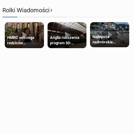
›
Rolki Wiadomości
Najlepsze
HMRC ostrzega
Anglia rozszerza
nadmorskie
rodziców
program 50-
miasteczko blisko
pobierających Child
procentowych
Londynu
Benefit. Mogą być
zniżek kolejowych
zobowiązani do
na 18-latków
zwrotu zasiłku