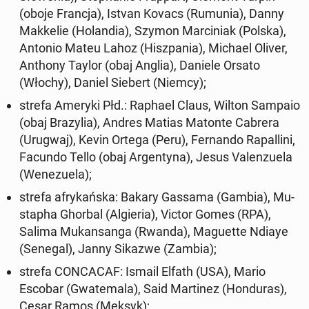
(oboje Francja), Istvan Kovacs (Rumunia), Danny
Mak­ke­lie (Ho­lan­dia), Szymon Mar­ci­niak (Polska),
Antonio Mateu Lahoz (Hisz­pa­nia), Michael Oliver,
Anthony Taylor (obaj Anglia), Daniele Orsato
(Włochy), Daniel Siebert (Niemcy);
strefa Ameryki Płd.: Raphael Claus, Wilton Sampaio
(obaj Bra­zy­lia), Andres Matias Matonte Cabrera
(Urugwaj), Kevin Ortega (Peru), Fer­nan­do Ra­pal­li­ni,
Facundo Tello (obaj Ar­gen­ty­na), Jesus Va­len­zu­ela
(We­ne­zu­ela);
strefa afry­kań­ska: Bakary Gassama (Gambia), Mu­
sta­pha Ghorbal (Al­gie­ria), Victor Gomes (RPA),
Salima Mu­kan­san­ga (Rwanda), Ma­gu­et­te Ndiaye
(Senegal), Janny Sikazwe (Zambia);
strefa CON­CA­CAF: Ismail Elfath (USA), Mario
Escobar (Gwa­te­ma­la), Said Mar­ti­nez (Hon­du­ras),
Cesar Ramos (Meksyk);