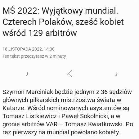
MŚ 2022: Wy­jąt­ko­wy mundial.
Czte­rech Polaków, sześć kobiet
wśród 129 ar­bi­trów
18 LISTOPADA 2022, 14:00
Ten tekst przeczytasz w 2 minuty
Szymon Mar­ci­niak będzie jednym z 36 sędziów
głów­nych pił­kar­skich mi­strzo­stwa świata w
Katarze. Wśród no­mi­no­wa­nych asy­sten­tów są
Tomasz List­kie­wicz i Paweł So­kol­nic­ki, a w
gronie ar­bi­trów VAR – Tomasz Kwiat­kow­ski. Po
raz pierw­szy na mundial po­wo­ła­no kobiety.