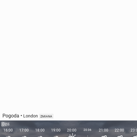
Pogoda
•
London
ZMIANA
Dziś
16:00
17:00
18:00
19:00
20:00
20:36
21:00
22:00
23: