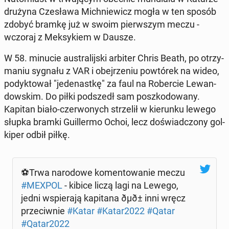
drużyna Cze­sła­wa Mich­nie­wicz mogła w ten sposób
zdobyć bramkę już w swoim pierw­szym meczu -
wczoraj z Mek­sy­kiem w Dausze.
W 58. minucie au­stra­lij­ski arbiter Chris Beath, po otrzy­
ma­niu sygnału z VAR i obej­rze­niu po­wtó­rek na wideo,
po­dyk­to­wał "je­de­nast­kę" za faul na Ro­ber­cie Le­wan­
dow­skim. Do piłki pod­szedł sam po­szko­do­wa­ny.
Kapitan biało-czer­wo­nych strze­lił w kie­run­ku lewego
słupka bramki Gu­il­ler­mo Ochoi, lecz do­świad­czo­ny gol­
ki­per odbił piłkę.
⚽️Trwa na­ro­do­we ko­men­to­wa­nie meczu
#MEXPOL
- kibice liczą lagi na Lewego,
jedni wspie­ra­ją ka­pi­ta­na ðµð± inni wręcz
prze­ciw­nie
#Katar
#Katar2022
#Qatar
#Qatar2022