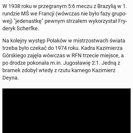
W 1938 roku w prze­gra­nym 5:6 meczu z Bra­zy­lią w 1.
rundzie MŚ we Francji (wówczas nie było fazy gru­po­
wej) "je­de­nast­kę" pewnym strza­łem wy­ko­rzy­stał Fry­
de­ryk Scherf­ke.
Na kolejny występ Polaków w mi­strzo­stwach świata
trzeba było czekać do 1974 roku. Kadra Ka­zi­mie­rza
Gór­skie­go zajęła wówczas w RFN trzecie miejsce, a
po drodze po­ko­na­ła m.in. Ju­go­sła­wię 2:1. Jedną z
bramek zdobył wtedy z rzutu karnego Ka­zi­mierz
Deyna.