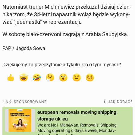
Na­to­miast trener Mich­nie­wicz prze­ka­zał dzisiaj dzien­
ni­ka­rzom, że 34-letni na­past­nik wciąż będzie wy­ko­ny­
wać "je­de­nast­ki" w re­pre­zen­ta­cji.
W sobotę biało-czer­wo­ni zagrają z Arabią Sau­dyj­ską.
PAP / Jagoda Sowa
Dziękujemy za przeczytanie artykułu. Co o tym myślisz?
LINKI SPONSOROWANE
JAK DODAĆ?
european removals moving shipping
storage uk-eu
We are No1 Man&Van, Removals, Shipping,
Moving operating 6 days a week, Monday-