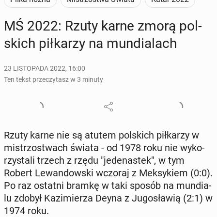
MŚ 2022: Rzuty karne zmorą pol­
skich pił­ka­rzy na mun­dia­lach
23 LISTOPADA 2022, 16:00
Ten tekst przeczytasz w 3 minuty
Rzuty karne nie są atutem pol­skich pił­ka­rzy w
mi­strzo­stwach świata - od 1978 roku nie wy­ko­
rzy­sta­li trzech z rzędu "je­de­na­stek", w tym
Robert Le­wan­dow­ski wczoraj z Mek­sy­kiem (0:0).
Po raz ostatni bramkę w taki sposób na mun­dia­
lu zdobył Ka­zi­mie­rza Deyna z Ju­go­sła­wią (2:1) w
1974 roku.