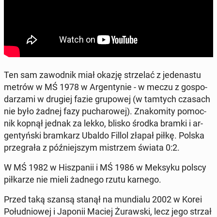
Ten sam za­wod­nik miał okazję strze­lać z je­de­na­stu
metrów w MŚ 1978 w Ar­gen­ty­nie - w meczu z go­spo­
da­rza­mi w drugiej fazie gru­po­wej (w tamtych czasach
nie było żadnej fazy pu­cha­ro­wej). Zna­ko­mi­ty po­moc­
nik kopnął jednak za lekko, blisko środka bramki i ar­
gen­tyń­ski bram­karz Ubaldo Fillol złapał piłkę. Polska
prze­gra­ła z póź­niej­szym mi­strzem świata 0:2.
W MŚ 1982 w Hisz­pa­nii i MŚ 1986 w Meksyku polscy
pił­ka­rze nie mieli żadnego rzutu karnego.
Przed taką szansą stanął na mun­dia­lu 2002 w Korei
Po­łu­dnio­wej i Japonii Maciej Żu­raw­ski, lecz jego strzał