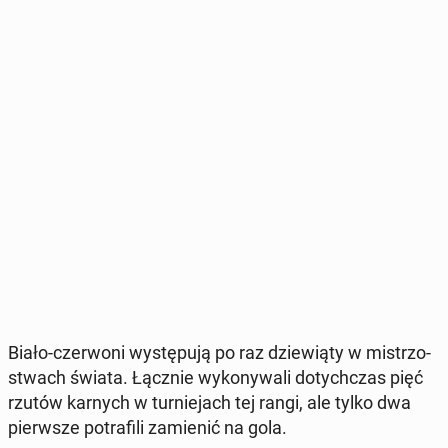
Biało-czer­wo­ni wy­stę­pu­ją po raz dzie­wią­ty w mi­strzo­
stwach świata. Łącznie wy­ko­ny­wa­li do­tych­czas pięć
rzutów karnych w tur­nie­jach tej rangi, ale tylko dwa
pierw­sze po­tra­fi­li za­mie­nić na gola.