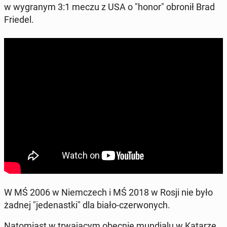
w wy­gra­nym 3:1 meczu z USA o "honor" obronił Brad
Friedel.
W MŚ 2006 w Niem­czech i MŚ 2018 w Rosji nie było
żadnej "je­de­nast­ki" dla biało-czer­wo­nych.
Na­to­miast w trwa­ją­cym obecnie mun­dia­lu w Katarze