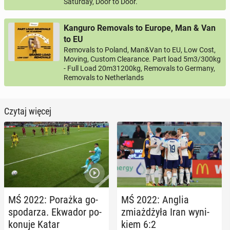
Saturday, Door to Door.
Kanguro Removals to Europe, Man & Van
to EU
Removals to Poland, Man&Van to EU, Low Cost,
Moving, Custom Clearance. Part load 5m3/300kg
- Full Load 20m31200kg, Removals to Germany,
Removals to Netherlands
Czytaj więcej
MŚ 2022: Porażka go­
MŚ 2022: Anglia
spo­da­rza. Ekwador po­
zmiaż­dży­ła Iran wy­ni­
ko­nu­je Katar
kiem 6:2