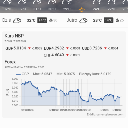
32°C
32°C
31°C
30°C
29°C
24°C
22°C
20
Dziś
Jutro
32°C
28°C
14°C
14°C
30
25
Kurs NBP
Z DNIA: 7 SIERPNIA
5.0134
4.2982
3.7236
GBP
EUR
USD
-0.0085
-0.0068
-0.0084
4.6049
CHF
-0.0031
Forex
AKTUALIZACJA:
7 SIERPNIA, 22:00
Źródło: currencybeacon.com