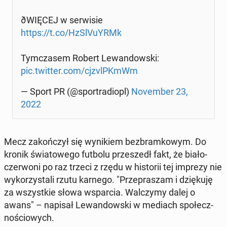
ðWIĘ­CEJ w ser­wi­sie
https://t.co/HzSlVuYRMk
Tym­cza­sem Robert Le­wan­dow­ski:
pic.twitter.com/cjzvlPKmWm
— Sport PR (@spor­tra­diopl)
No­vem­ber 23,
2022
Mecz za­koń­czył się wy­ni­kiem bez­bram­ko­wym. Do
kronik świa­to­we­go futbolu prze­szedł fakt, że biało-
czer­wo­ni po raz trzeci z rzędu w hi­sto­rii tej imprezy nie
wy­ko­rzy­sta­li rzutu karnego. "Prze­pra­szam i dzię­ku­ję
za wszyst­kie słowa wspar­cia. Wal­czy­my dalej o
awans" – napisał Le­wan­dow­ski w mediach spo­łecz­
no­ścio­wych.