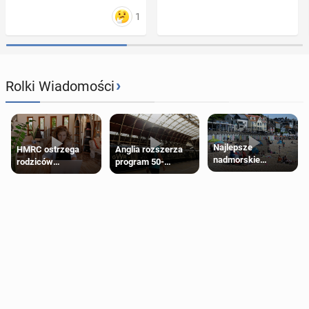
1
›
Rolki Wiadomości
Najlepsze
HMRC ostrzega
Anglia rozszerza
nadmorskie
rodziców
program 50-
miasteczko blisko
pobierających Child
procentowych
Londynu
Benefit. Mogą być
zniżek kolejowych
zobowiązani do
na 18-latków
zwrotu zasiłku