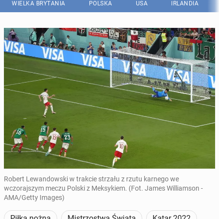
WIELKA BRYTANIA
POLSKA
USA
IRLANDIA
Robert Lewandowski w trakcie strzału z rzutu karnego we
wczorajszym meczu Polski z Meksykiem. (Fot. James Williamson -
AMA/Getty Images)
Piłka nożna
Mistrzostwa Świata
Katar 2022