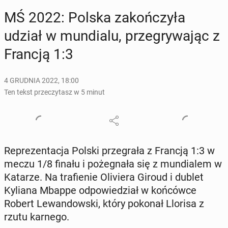
MŚ 2022: Polska za­koń­czy­ła
udział w mun­dia­lu, prze­gry­wa­jąc z
Francją 1:3
4 GRUDNIA 2022, 18:00
Ten tekst przeczytasz w 5 minut
Re­pre­zen­ta­cja Polski prze­gra­ła z Francją 1:3 w
meczu 1/8 finału i po­że­gna­ła się z mun­dia­lem w
Katarze. Na tra­fie­nie Oli­vie­ra Giroud i dublet
Kyliana Mbappe od­po­wie­dział w koń­ców­ce
Robert Le­wan­dow­ski, który pokonał Llorisa z
rzutu karnego.