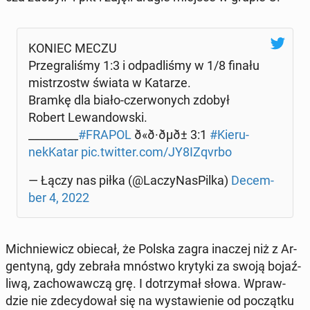
KONIEC MECZU
Prze­gra­li­śmy 1:3 i od­pa­dli­śmy w 1/8 finału
mi­strzostw świata w Katarze.
Bramkę dla biało-czer­wo­nych zdobył
Robert Le­wan­dow­ski.
_________
#FRAPOL
ð«ð·ðµð± 3:1
#Kie­ru­
nek­Ka­tar
pic.twitter.com/JY8IZqvrbo
— Łączy nas piłka (@La­czy­Na­sPil­ka)
De­cem­
ber 4, 2022
Mich­nie­wicz obiecał, że Polska zagra inaczej niż z Ar­
gen­ty­ną, gdy zebrała mnóstwo krytyki za swoją bo­jaź­
li­wą, za­cho­waw­czą grę. I do­trzy­mał słowa. Wpraw­
dzie nie zde­cy­do­wał się na wy­sta­wie­nie od po­cząt­ku