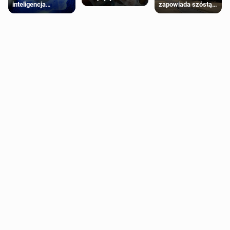
inteligencja
zapowiada szóstą
schorzenia
próbowała oszukać
falę upałów w
psychiczne
człowieka
Londynie