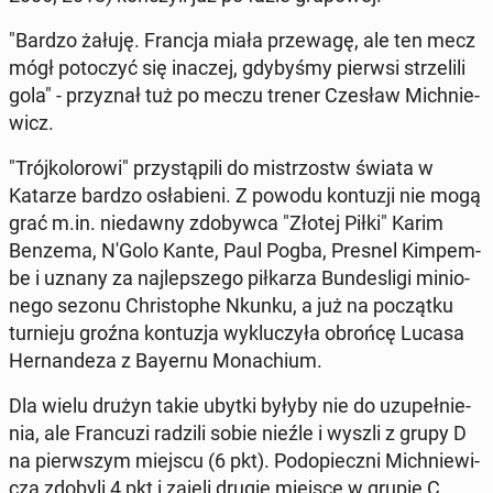
"Bardzo żałuję. Francja miała prze­wa­gę, ale ten mecz
mógł po­to­czyć się inaczej, gdy­by­śmy pierwsi strze­li­li
gola" - przy­znał tuż po meczu trener Czesław Mich­nie­
wicz.
"Trój­ko­lo­ro­wi" przy­stą­pi­li do mi­strzostw świata w
Katarze bardzo osła­bie­ni. Z powodu kon­tu­zji nie mogą
grać m.in. nie­daw­ny zdo­byw­ca "Złotej Piłki" Karim
Benzema, N'Golo Kante, Paul Pogba, Presnel Kim­pem­
be i uznany za naj­lep­sze­go pił­ka­rza Bun­de­sli­gi mi­nio­
ne­go sezonu Chri­sto­phe Nkunku, a już na po­cząt­ku
tur­nie­ju groźna kon­tu­zja wy­klu­czy­ła obrońcę Lucasa
Her­nan­de­za z Bayernu Mo­na­chium.
Dla wielu drużyn takie ubytki byłyby nie do uzu­peł­nie­
nia, ale Fran­cu­zi radzili sobie nieźle i wyszli z grupy D
na pierw­szym miejscu (6 pkt). Pod­opiecz­ni Mich­nie­wi­
cza zdobyli 4 pkt i zajęli drugie miejsce w grupie C.