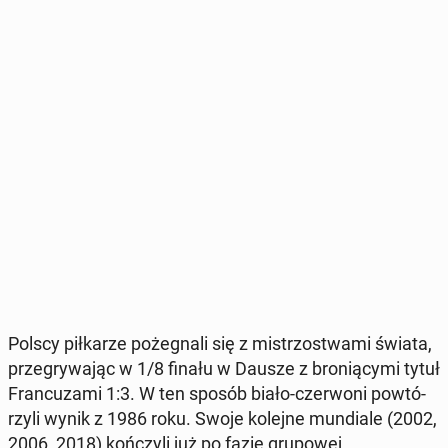
Polscy pił­ka­rze po­że­gna­li się z mi­strzo­stwa­mi świata,
prze­gry­wa­jąc w 1/8 finału w Dausze z bro­nią­cy­mi tytuł
Fran­cu­za­mi 1:3. W ten sposób biało-czer­wo­ni po­wtó­
rzy­li wynik z 1986 roku. Swoje kolejne mun­dia­le (2002,
2006, 2018) koń­czy­li już po fazie gru­po­wej.