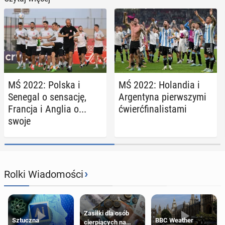
MŚ 2022: Polska i
MŚ 2022: Ho­lan­dia i
Senegal o sen­sa­cję,
Ar­gen­ty­na pierw­szy­mi
Francja i Anglia o...
ćwierć­fi­na­li­sta­mi
swoje
›
Rolki Wiadomości
Zasiłki dla osób
Sztuczna
BBC Weather
cierpiących na