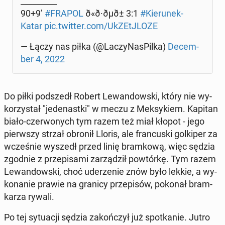
_________
90+9’
#FRAPOL
ð«ð·ðµð± 3:1
#Kie­ru­nek­
Ka­tar
pic.twitter.com/UkZE­tJ­LO­ZE
— Łączy nas piłka (@La­czy­Na­sPil­ka)
De­cem­
ber 4, 2022
Do piłki pod­szedł Robert Le­wan­dow­ski, który nie wy­
ko­rzy­stał "je­de­nast­ki" w meczu z Mek­sy­kiem. Kapitan
biało-czer­wo­nych tym razem też miał kłopot - jego
pierw­szy strzał obronił Lloris, ale fran­cu­ski gol­ki­per za
wcze­śnie wyszedł przed linię bram­ko­wą, więc sędzia
zgodnie z prze­pi­sa­mi za­rzą­dził po­wtór­kę. Tym razem
Le­wan­dow­ski, choć ude­rze­nie znów było lekkie, a wy­
ko­na­nie prawie na granicy prze­pi­sów, pokonał bram­
ka­rza rywali.
Po tej sy­tu­acji sędzia za­koń­czył już spo­tka­nie. Jutro