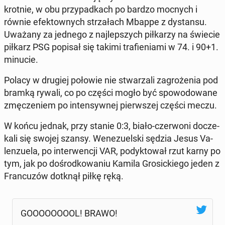
krot­nie, w obu przy­pad­kach po bardzo mocnych i
równie efek­tow­nych strza­łach Mbappe z dy­stan­su.
Uważany za jednego z naj­lep­szych pił­ka­rzy na świecie
piłkarz PSG popisał się takimi tra­fie­nia­mi w 74. i 90+1.
minucie.
Polacy w drugiej połowie nie stwa­rza­li za­gro­że­nia pod
bramką rywali, co po części mogło być spo­wo­do­wa­ne
zmę­cze­niem po in­ten­syw­nej pierw­szej części meczu.
W końcu jednak, przy stanie 0:3, biało-czer­wo­ni do­cze­
ka­li się swojej szansy. We­ne­zu­el­ski sędzia Jesus Va­
len­zu­ela, po in­ter­wen­cji VAR, po­dyk­to­wał rzut karny po
tym, jak po do­środ­ko­wa­niu Kamila Gro­sic­kie­go jeden z
Fran­cu­zów dotknął piłkę ręką.
GO­OOOOOOOL! BRAWO!