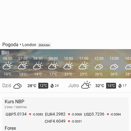
Pogoda
•
London
ZMIANA
Dziś
06:00
07:00
08:00
09:00
10:00
11:00
12:00
13:00
14:
13°C
13°C
14°C
17°C
21°C
25°C
26°C
26°C
28
Dziś
Jutro
28°C
32°C
12°C
14°C
24
17
Kurs NBP
Z DNIA: 7 SIERPNIA
5.0134
4.2982
3.7236
GBP
EUR
USD
-0.0085
-0.0068
-0.0084
4.6049
CHF
-0.0031
Forex