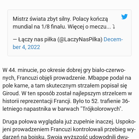
Mistrz świata zbyt silny. Polacy kończą
mundial na 1/8 finału. Więcej o meczu... ⤵️
— Łączy nas piłka (@La­czy­Na­sPil­ka)
De­cem­
ber 4, 2022
W 44. minucie, po okresie dobrej gry biało-czer­wo­
nych, Fran­cu­zi objęli pro­wa­dze­nie. Mbappe podał na
pole karne, a tam sku­tecz­nym strza­łem popisał się
Giroud. W ten sposób został naj­lep­szym strzel­cem w
hi­sto­rii re­pre­zen­ta­cji Francji. Było to 52. tra­fie­nie 36-
let­nie­go na­past­ni­ka w barwach "Trój­ko­lo­ro­wych".
Druga połowa wy­glą­da­ła już zu­peł­nie inaczej. Uspo­ko­
je­ni pro­wa­dze­niem Fran­cu­zi kon­tro­lo­wa­li prze­bieg wy­
da­rzeń na boisku. Swoją wyż­szość udo­wod­ni­li dwu­