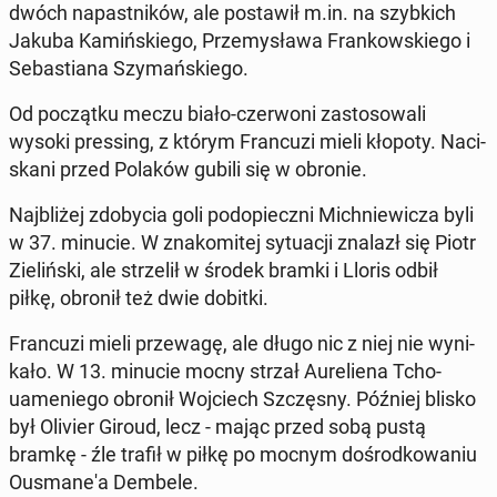
dwóch na­past­ni­ków, ale po­sta­wił m.in. na szyb­kich
Jakuba Ka­miń­skie­go, Prze­my­sła­wa Fran­kow­skie­go i
Se­ba­stia­na Szy­mań­skie­go.
Od po­cząt­ku meczu biało-czer­wo­ni za­sto­so­wa­li
wysoki pres­sing, z którym Fran­cu­zi mieli kłopoty. Na­ci­
ska­ni przed Polaków gubili się w obronie.
Naj­bli­żej zdo­by­cia goli pod­opiecz­ni Mich­nie­wi­cza byli
w 37. minucie. W zna­ko­mi­tej sy­tu­acji znalazł się Piotr
Zie­liń­ski, ale strze­lił w środek bramki i Lloris odbił
piłkę, obronił też dwie dobitki.
Fran­cu­zi mieli prze­wa­gę, ale długo nic z niej nie wy­ni­
ka­ło. W 13. minucie mocny strzał Au­re­lie­na Tcho­
uame­nie­go obronił Woj­ciech Szczę­sny. Później blisko
był Olivier Giroud, lecz - mając przed sobą pustą
bramkę - źle trafił w piłkę po mocnym do­środ­ko­wa­niu
Ousma­ne­'a Dembele.