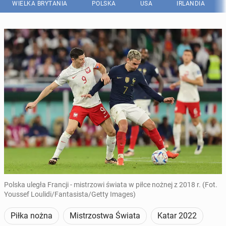
WIELKA BRYTANIA
POLSKA
USA
IRLANDIA
Polska uległa Francji - mistrzowi świata w piłce nożnej z 2018 r. (Fot.
Youssef Loulidi/Fantasista/Getty Images)
Piłka nożna
Mistrzostwa Świata
Katar 2022