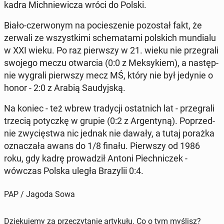
kadra Mich­nie­wi­cza wróci do Polski.
Biało-czer­wo­nym na po­cie­sze­nie po­zo­stał fakt, że
zerwali ze wszyst­ki­mi sche­ma­ta­mi pol­skich mun­dia­lu
w XXI wieku. Po raz pierw­szy w 21. wieku nie prze­gra­li
swojego meczu otwar­cia (0:0 z Mek­sy­kiem), a na­stęp­
nie wygrali pierw­szy mecz MŚ, który nie był jedynie o
honor - 2:0 z Arabią Sau­dyj­ską.
Na koniec - też wbrew tra­dy­cji ostat­nich lat - prze­gra­li
trzecią po­tycz­kę w grupie (0:2 z Ar­gen­ty­ną). Po­przed­
nie zwy­cię­stwa nic jednak nie dawały, a tutaj porażka
ozna­cza­ła awans do 1/8 finału. Pierw­szy od 1986
roku, gdy kadrę pro­wa­dził Antoni Piech­ni­czek -
wówczas Polska uległa Bra­zy­lii 0:4.
PAP / Jagoda Sowa
Dziękujemy za przeczytanie artykułu. Co o tym myślisz?