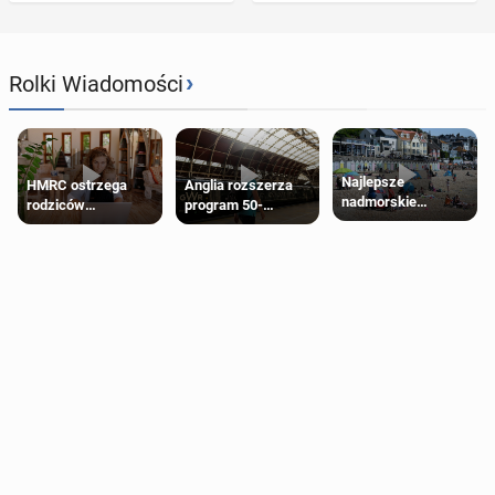
›
Rolki Wiadomości
Najlepsze
HMRC ostrzega
Anglia rozszerza
nadmorskie
rodziców
program 50-
miasteczko blisko
pobierających Child
procentowych
Londynu
Benefit. Mogą być
zniżek kolejowych
zobowiązani do
na 18-latków
zwrotu zasiłku