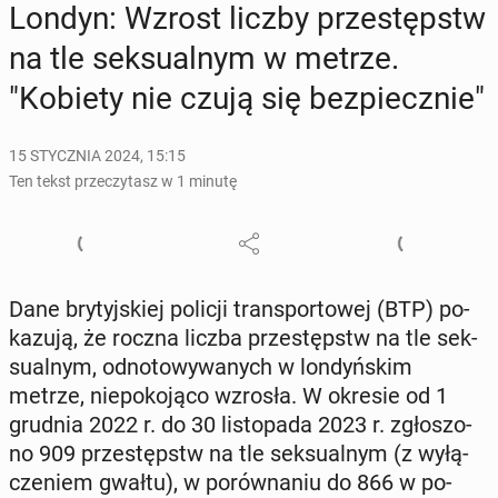
Londyn: Wzrost liczby prze­stępstw
na tle sek­su­al­nym w metrze.
"Kobiety nie czują się bez­piecz­nie"
15 STYCZNIA 2024, 15:15
Ten tekst przeczytasz w 1 minutę
Dane bry­tyj­skiej policji trans­por­to­wej (BTP) po­
ka­zu­ją, że roczna liczba prze­stępstw na tle sek­
su­al­nym, od­no­to­wy­wa­nych w lon­dyń­skim
metrze, nie­po­ko­ją­co wzrosła. W okresie od 1
grudnia 2022 r. do 30 li­sto­pa­da 2023 r. zgło­szo­
no 909 prze­stępstw na tle sek­su­al­nym (z wy­łą­
cze­niem gwałtu), w po­rów­na­niu do 866 w po­