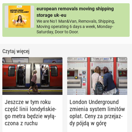
european removals moving shipping
storage uk-eu
We are No1 Man&Van, Removals, Shipping,
Moving operating 6 days a week, Monday-
Saturday, Door to Door.
Czytaj więcej
Jeszcze w tym roku
London Un­der­gro­und
część linii lon­dyń­skie­
zmienia system limitów
go metra będzie wy­łą­
opłat. Ceny za prze­jaz­
czo­na z ruchu
dy pójdą w górę