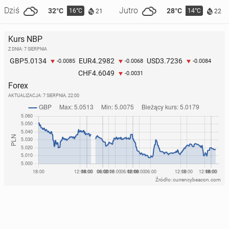
Dziś
Jutro
32°C
28°C
16°C
14°C
21
22
Kurs NBP
Z DNIA: 7 SIERPNIA
5.0134
4.2982
3.7236
GBP
EUR
USD
-0.0085
-0.0068
-0.0084
4.6049
CHF
-0.0031
Forex
AKTUALIZACJA:
7 SIERPNIA, 22:00
Źródło: currencybeacon.com