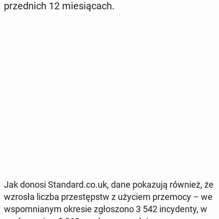
przed­nich 12 mie­sią­cach.
Jak donosi Stan­dard.co.uk, dane po­ka­zu­ją również, że
wzrosła liczba prze­stępstw z użyciem prze­mo­cy – we
wspo­mnia­nym okresie zgło­szo­no 3 542 in­cy­den­ty, w