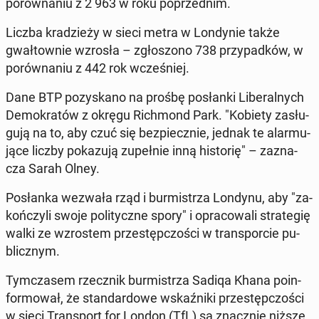
po­rów­na­niu z 2 963 w roku po­przed­nim.
Liczba kra­dzie­ży w sieci metra w Lon­dy­nie także
gwał­tow­nie wzrosła – zgło­szo­no 738 przy­pad­ków, w
po­rów­na­niu z 442 rok wcze­śniej.
Dane BTP po­zy­ska­no na prośbę po­słan­ki Li­be­ral­nych
De­mo­kra­tów z okręgu Rich­mond Park. "Kobiety za­słu­
gu­ją na to, aby czuć się bez­piecz­nie, jednak te alar­mu­
ją­ce liczby po­ka­zu­ją zu­peł­nie inną hi­sto­rię" – za­zna­
cza Sarah Olney.
Po­słan­ka wezwała rząd i bur­mi­strza Londynu, aby "za­
koń­czy­li swoje po­li­tycz­ne spory" i opra­co­wa­li stra­te­gię
walki ze wzro­stem prze­stęp­czo­ści w trans­por­cie pu­
blicz­nym.
Tym­cza­sem rzecz­nik bur­mi­strza Sadiqa Khana po­in­
for­mo­wał, że stan­dar­do­we wskaź­ni­ki prze­stęp­czo­ści
w sieci Trans­port for London (TfL) są znacz­nie niższe