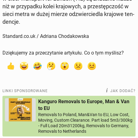
niż w przy­pad­ku kolei kra­jo­wych, a prze­stęp­czość w
sieci metra w dużej mierze od­zwier­cie­dla krajowe ten­
den­cje.
Standard.co.uk / Adriana Chodakowska
Dziękujemy za przeczytanie artykułu. Co o tym myślisz?
LINKI SPONSOROWANE
JAK DODAĆ?
Kanguro Removals to Europe, Man & Van
to EU
Removals to Poland, Man&Van to EU, Low Cost,
Moving, Custom Clearance. Part load 5m3/300kg
- Full Load 20m31200kg, Removals to Germany,
Removals to Netherlands