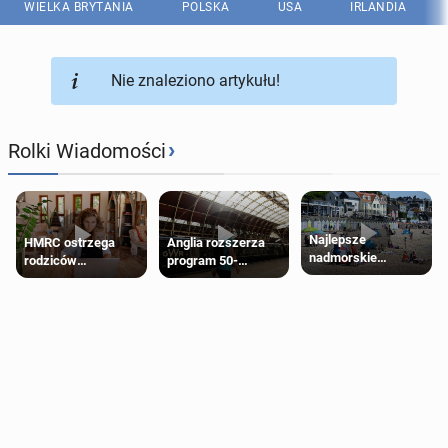
WIELKA BRYTANIA
POLSKA
USA
IRLANDIA
Nie znaleziono artykułu!
›
Rolki Wiadomości
Najlepsze
HMRC ostrzega
Anglia rozszerza
nadmorskie
rodziców
program 50-
miasteczko blisko
pobierających Child
procentowych
Londynu
Benefit. Mogą być
zniżek kolejowych
zobowiązani do
na 18-latków
zwrotu zasiłku