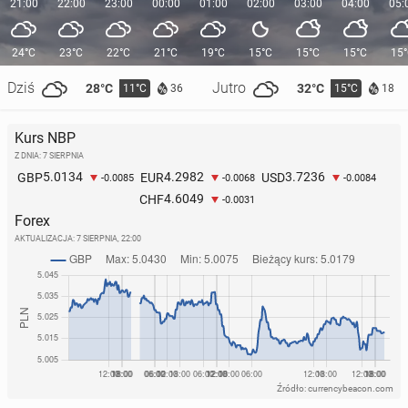
21:00
22:00
23:00
00:00
01:00
02:00
03:00
04:00
05:
24°C
23°C
22°C
21°C
19°C
15°C
15°C
15°C
15
Dziś
Jutro
28°C
32°C
11°C
15°C
36
18
Kurs NBP
Z DNIA: 7 SIERPNIA
5.0134
4.2982
3.7236
GBP
EUR
USD
-0.0085
-0.0068
-0.0084
4.6049
CHF
-0.0031
Forex
AKTUALIZACJA:
7 SIERPNIA, 22:00
Źródło: currencybeacon.com