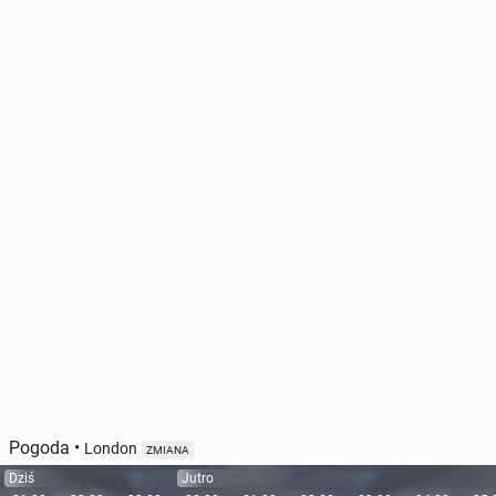
Pogoda
•
London
ZMIANA
Dziś
Jutro