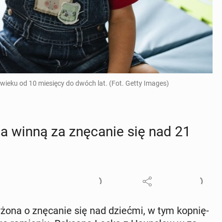
wieku od 10 miesięcy do dwóch lat. (Fot. Getty Images)
 winną za znę­ca­nie się nad 21
­żo­na o znę­ca­nie się nad dziećmi, w tym kop­nię­