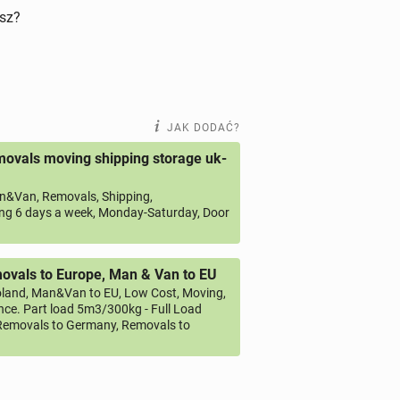
isz?
JAK DODAĆ?
ovals moving shipping storage uk-
&Van, Removals, Shipping,
ng 6 days a week, Monday-Saturday, Door
vals to Europe, Man & Van to EU
land, Man&Van to EU, Low Cost, Moving,
ce. Part load 5m3/300kg - Full Load
emovals to Germany, Removals to