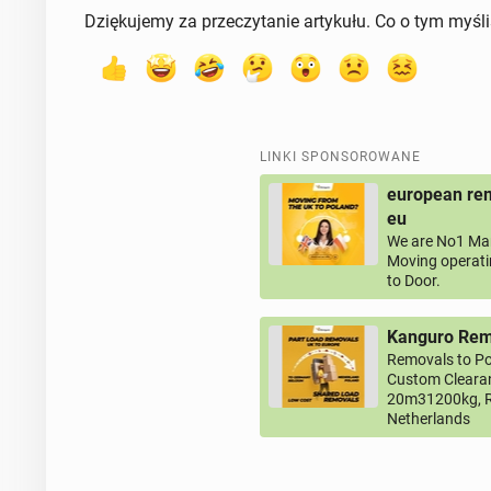
Dziękujemy za przeczytanie artykułu. Co o tym myśl
LINKI SPONSOROWANE
european rem
eu
We are No1 Man
Moving operati
to Door.
Kanguro Remo
Removals to Po
Custom Clearan
20m31200kg, R
Netherlands