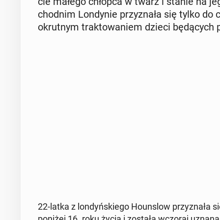
cie małego chłopca w twarz i stanie na jeg
chod­nim Lon­dy­nie przy­zna­ła się tylko do c
okrut­nym trak­to­wa­niem dzieci bę­dą­cych p
22-latka z lon­dyń­skie­go Ho­un­slow przy­zna­ła
poniżej 16. roku życia i została wczoraj uznana 