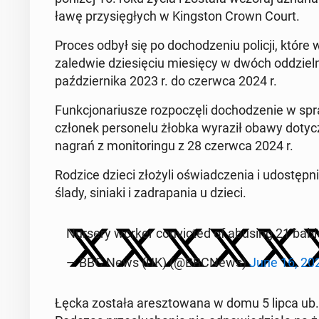
ławę przy­się­głych w King­ston Crown Court.
Proces odbył się po do­cho­dze­niu policji, które 
za­le­d­wie dzie­się­ciu mie­się­cy w dwóch od­dzi
paź­dzier­ni­ka 2023 r. do czerwca 2024 r.
Funk­cjo­na­riu­sze roz­po­czę­li do­cho­dze­nie w
członek per­so­ne­lu żłobka wyraził obawy do­ty­cz
nagrań z mo­ni­to­rin­gu z 28 czerwca 2024 r.
Rodzice dzieci złożyli oświad­cze­nia i udo­stęp­n
ślady, siniaki i za­dra­pa­nia u dzieci.
Nursery worker co­nvic­ted of abusing 21 bab
— BBC News (UK) (@BBCNews)
June 16, 20
Łęcka została aresz­to­wa­na w domu 5 lipca ub. 