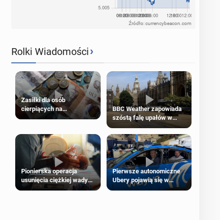
Źródło: currencybeacon.com
›
Rolki Wiadomości
Zasiłki dla osób
cierpiących na
BBC Weather zapowiada
schorzenia psychiczne
szóstą falę upałów w
Londynie
Pierwsze autonomiczne
Pionierska operacja
Ubery pojawią się w
usunięcia ciężkiej wady
Londynie jeszcze tego
wrodzonej płodu w łonie
lata
matki