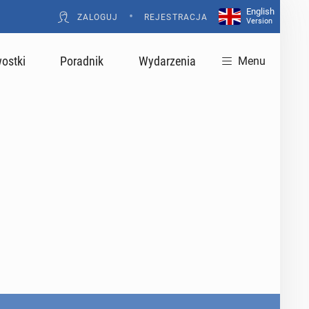
English
•
ZALOGUJ
REJESTRACJA
Version
ostki
Poradnik
Wydarzenia
Menu