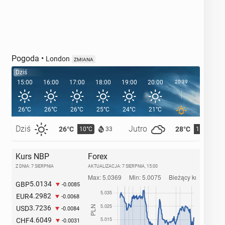
Pogoda
•
London
ZMIANA
Dziś
15:00
16:00
17:00
18:00
19:00
20:00
20:39
21:00
26°C
26°C
26°C
25°C
24°C
21°C
19°C
Dziś
Jutro
26°C
28°C
10°C
11°C
33
Kurs NBP
Forex
Z DNIA: 7 SIERPNIA
AKTUALIZACJA:
7 SIERPNIA, 15:00
5.0134
GBP
-0.0085
4.2982
EUR
-0.0068
3.7236
USD
-0.0084
4.6049
CHF
-0.0031