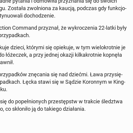
żadne pytania i od­mó­wi­ła przy­zna­nia się do swoich
in­gu. Została zwol­nio­na za kaucją, podczas gdy funk­cjo­
y­nu­owa­li do­cho­dze­nie.
c­tion Command przy­znał, że wy­kro­cze­nia 22-latki były
przy­pad­kach.
akuje dzieci, którymi się opie­ku­je, w tym wie­lo­krot­nie je
łó­że­czek, a przy jednej okazji kil­ka­krot­nie kopnęła
jawnił.
zy­pad­ków znę­ca­nia się nad dziećmi. Ława przy­się­
y­pad­kach. Łęcka stawi się w Sądzie Ko­ron­nym w King­
oku.
a się do po­peł­nio­nych prze­stępstw w trakcie śledz­twa
 co skło­ni­ło ją do takiego dzia­ła­nia.