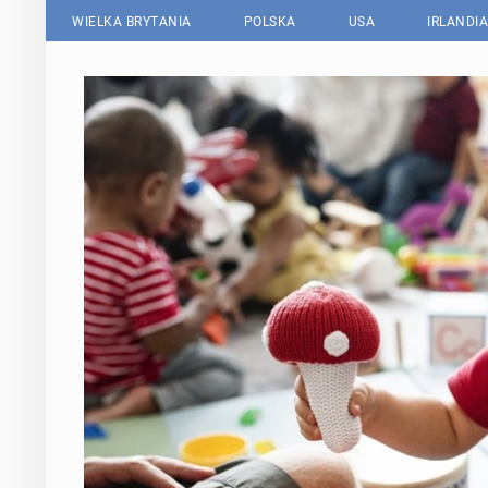
WIELKA BRYTANIA
POLSKA
USA
IRLANDIA