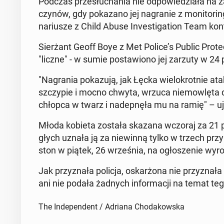
Podczas prze­słu­cha­nia nie od­po­wie­dzia­ła na 
czynów, gdy po­ka­za­no jej na­gra­nie z mo­ni­to­r
na­riu­sze z Child Abuse In­ve­sti­ga­tion Team kon­t
Sier­żant Geoff Boye z Met Police’s Public Pro­te
"liczne" - w sumie po­sta­wio­no jej zarzuty w 24 
"Na­gra­nia po­ka­zu­ją, jak Łęcka wie­lo­krot­nie at
szczy­pie i mocno chwyta, wrzuca nie­mow­lę­ta do 
chłopca w twarz i na­dep­nę­ła mu na ramię" – u
Młoda kobieta została skazana wczoraj za 21 pr
głych uznała ją za nie­win­ną tylko w trzech prz
ston w piątek, 26 wrze­śnia, na ogło­sze­nie wyr
Jak przy­zna­ła policja, oskar­żo­na nie przy­zna­ł
ani nie podała żadnych in­for­ma­cji na temat tego,
The Independent / Adriana Chodakowska