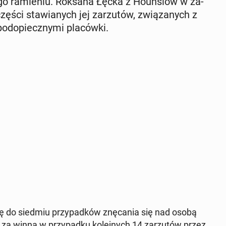
o ra­mie­niu. Roksana Łęcka z Ho­un­slow w za­
zęści sta­wia­nych jej za­rzu­tów, zwią­za­nych z
od­opiecz­ny­mi pla­ców­ki.
 się do siedmiu przy­pad­ków znę­ca­nia się nad osobą
za winną w przy­pad­ku ko­lej­nych 14 za­rzu­tów przez