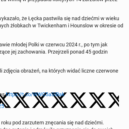
wy­ka­za­ło, że Łęcka pa­stwi­ła się nad dziećmi w wieku
el­nych żłob­kach w Twic­ken­ham i Ho­un­slow w okresie od
 sprawie młodej Polki w czerwcu 2024 r., po tym jak
ą­ce jej za­cho­wa­nia. Przej­rze­li ponad 45 godzin
i­li zdjęcia obrażeń, na których widać liczne czer­wo­ne
ies
https://t.co/WWG5aSIBak
25
roku pod za­rzu­tem znę­ca­nia się nad dziećmi.