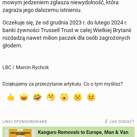
mo­wym je­dze­niem zgłasza nie­wy­dol­ność, która
zagraża jego dal­sze­mu ist­nie­niu.
Ocze­ku­je się, że od grudnia 2023 r. do lutego 2024 r.
banki żyw­no­ści Trus­sell Trust w całej Wiel­kiej Bry­ta­nii
roz­da­dzą nawet milion paczek dla osób za­gro­żo­nych
głodem.
LBC / Marcin Rychcik
Dziękujemy za przeczytanie artykułu. Co o tym myślisz?
LINKI SPONSOROWANE
JAK DODAĆ?
Kanguro Removals to Europe, Man & Van