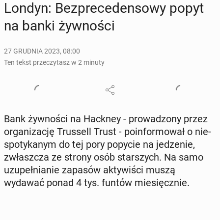
Londyn: Bez­pre­ce­den­so­wy popyt
na banki żyw­no­ści
27 GRUDNIA 2023, 08:00
Ten tekst przeczytasz w 2 minuty
Bank żyw­no­ści na Hackney - pro­wa­dzo­ny przez
or­ga­ni­za­cję Trus­sell Trust - po­in­for­mo­wał o nie­
spo­ty­ka­nym do tej pory popycie na je­dze­nie,
zwłasz­cza ze strony osób star­szych. Na samo
uzu­peł­nia­nie zapasów ak­ty­wi­ści muszą
wydawać ponad 4 tys. funtów mie­sięcz­nie.