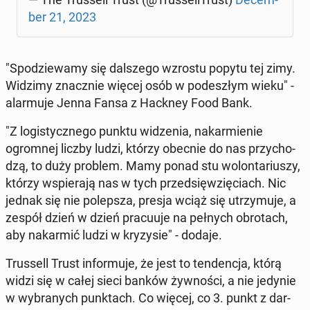
ber 21, 2023
"Spo­dzie­wa­my się dal­sze­go wzrostu popytu tej zimy.
Widzimy znacz­nie więcej osób w po­de­szłym wieku" -
alar­mu­je Jenna Fansa z Hackney Food Bank.
"Z lo­gi­stycz­ne­go punktu wi­dze­nia, na­kar­mie­nie
ogrom­nej liczby ludzi, którzy obecnie do nas przy­cho­
dzą, to duży problem. Mamy ponad stu wo­lon­ta­riu­szy,
którzy wspie­ra­ją nas w tych przed­się­wzię­ciach. Nic
jednak się nie po­lep­sza, presja wciąż się utrzy­mu­je, a
zespół dzień w dzień pra­cu­uje na pełnych ob­ro­tach,
aby na­kar­mić ludzi w kry­zy­sie" - dodaje.
Trus­sell Trust in­for­mu­je, że jest to ten­den­cja, którą
widzi się w całej sieci banków żyw­no­ści, a nie jedynie
w wy­bra­nych punk­tach. Co więcej, co 3. punkt z dar­