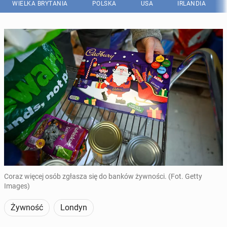
WIELKA BRYTANIA
POLSKA
USA
IRLANDIA
Coraz więcej osób zgłasza się do banków żywności. (Fot. Getty
Images)
Żywność
Londyn