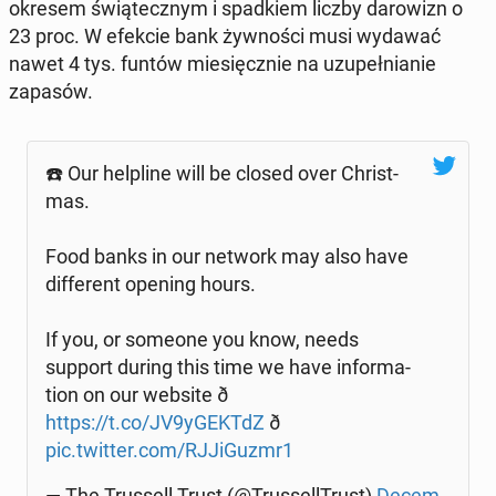
okresem świą­tecz­nym i spad­kiem liczby da­ro­wizn o
23 proc. W efekcie bank żyw­no­ści musi wydawać
nawet 4 tys. funtów mie­sięcz­nie na uzu­peł­nia­nie
zapasów.
☎️ Our hel­pli­ne will be closed over Chri­st­
mas.
Food banks in our network may also have
dif­fe­rent opening hours.
If you, or someone you know, needs
support during this time we have in­for­ma­
tion on our website ð
https://t.co/JV9yGEKTdZ
ð
pic.twitter.com/RJJi­Gu­zmr1
— The Trus­sell Trust (@Trus­sel­l­Trust)
De­cem­