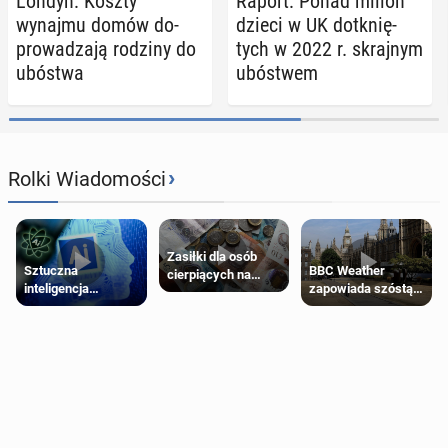
Londyn: Koszty
Raport: Ponad milion
wynajmu domów do­
dzieci w UK do­tknię­
pro­wa­dza­ją rodziny do
tych w 2022 r. skraj­nym
ubóstwa
ubó­stwem
›
Rolki Wiadomości
Zasiłki dla osób
Sztuczna
BBC Weather
cierpiących na
inteligencja
zapowiada szóstą
schorzenia
próbowała oszukać
falę upałów w
psychiczne
człowieka
Londynie