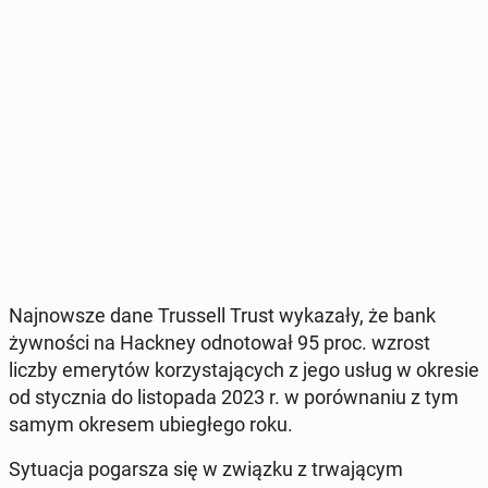
Naj­now­sze dane Trus­sell Trust wy­ka­za­ły, że bank
żyw­no­ści na Hackney od­no­to­wał 95 proc. wzrost
liczby eme­ry­tów ko­rzy­sta­ją­cych z jego usług w okresie
od stycz­nia do li­sto­pa­da 2023 r. w po­rów­na­niu z tym
samym okresem ubie­głe­go roku.
Sy­tu­acja po­gar­sza się w związku z trwa­ją­cym