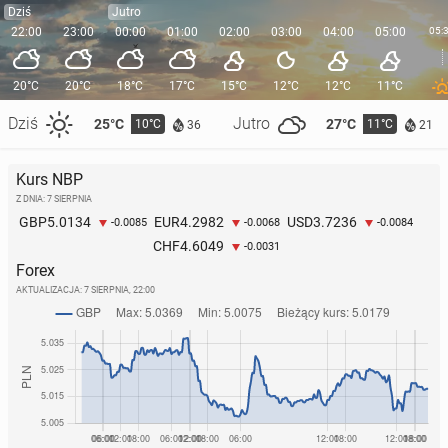
Dziś
Jutro
22:00
23:00
00:00
01:00
02:00
03:00
04:00
05:00
05:
20°C
20°C
18°C
17°C
15°C
12°C
12°C
11°C
Dziś
Jutro
25°C
27°C
10°C
11°C
36
21
Kurs NBP
Z DNIA: 7 SIERPNIA
5.0134
4.2982
3.7236
GBP
EUR
USD
-0.0085
-0.0068
-0.0084
4.6049
CHF
-0.0031
Forex
AKTUALIZACJA:
7 SIERPNIA, 22:00